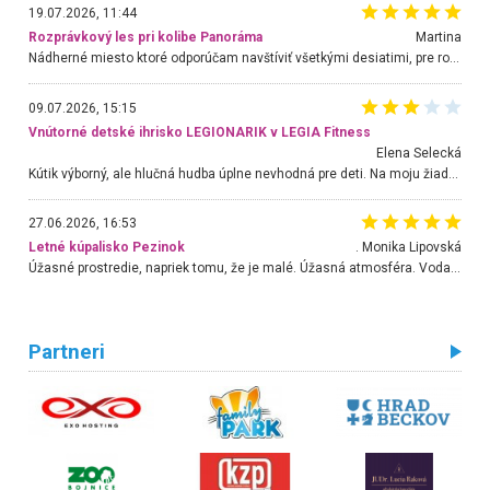
19.07.2026, 11:44
Rozprávkový les pri kolibe Panoráma
Martina
Nádherné miesto ktoré odporúčam navštíviť všetkými desiatimi, pre rodiny s deťmi, dôchodcom... Proste a jednoducho ozaj rozprávkový les.. určite ešte prídeme. Odniesli sme si na pamiatku krásne tričká,
09.07.2026, 15:15
Vnútorné detské ihrisko LEGIONARIK v LEGIA Fitness
Elena Selecká
Kútik výborný, ale hlučná hudba úplne nevhodná pre deti. Na moju žiadosť o aspoň sušenie nereagovali.
27.06.2026, 16:53
Letné kúpalisko Pezinok
. Monika Lipovská
Úžasné prostredie, napriek tomu, že je malé. Úžasná atmosféra. Voda fantastická a nádherná. Ľudí je pomerne veľa, ale su mili a ohľaduplní. Je veľmi zaujímavé sledovať, ako dokážu spolu športovať cudzí ľudia a bez ohľadu na vek. Vládne tu pohoda. Vnuka neviem dostať z vody. Ďakujem za krásny deň . Urcite sa sem vrátim. Jediný problém je s parkovaním, ale aj ten sa mi podarilo vyriešiť. Monika Bratislava
Partneri