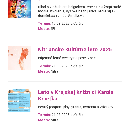
Hlboko v odľahlom belgickom lese sa skrývajú malé
modré stvorenia, vysoké na tri jablká, ktoré žijú v
domčekoch z húb: Šmolkovia.
Termín:
17.08.2025 a ďalšie
Mesto:
SR
Nitrianske kultúrne leto 2025
Príjemné letné večery na pešej zóne.
Termín:
20.09.2025 a ďalšie
Mesto:
Nitra
Leto v Krajskej knižnici Karola
Kmeťka
Pestrý program plný čítania, tvorenia a zážitkov.
Termín:
31.08.2025 a ďalšie
Mesto:
Nitra