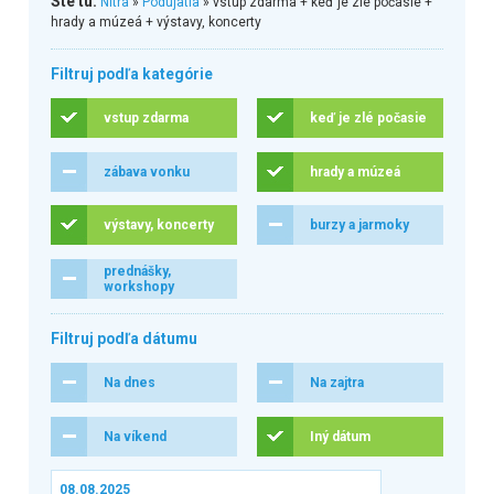
Ste tu:
Nitra
»
Podujatia
» vstup zdarma + keď je zlé počasie +
hrady a múzeá + výstavy, koncerty
Filtruj podľa kategórie
vstup zdarma
keď je zlé počasie
zábava vonku
hrady a múzeá
výstavy, koncerty
burzy a jarmoky
prednášky,
workshopy
Filtruj podľa dátumu
Na dnes
Na zajtra
Na víkend
Iný dátum