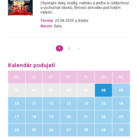
Chystajte deky, košíky, rodinku a príďte si oddýchnuť
a vychutnať skvelú, filmovú atmošku pod holým
nebom...
Termín:
23.08.2025 a ďalšie
Mesto:
Šaľa
1
2
»
Kalendár podujatí
PO
UT
ST
ŠT
PI
SO
NE
03
04
05
06
07
08
09
10
11
12
13
14
15
16
17
18
19
20
21
22
23
24
25
26
27
28
29
30