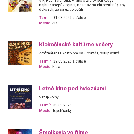
Vlk, Had, Tarantula, Piraňa a Žralok boli kedysi
najhľadanejší zločinci, no teraz sa idú pretrhnúť, aby
dokázali, že sa už polepšili.
Termín:
31.08.2025 a ďalšie
Mesto:
SR
Klokočínské kultúrne večery
Amfiteáter za kostolom sv. Gorazda, vstup voľný.
Termín:
29.08.2025 a ďalšie
Mesto:
Nitra
Letné kino pod hviezdami
Vstup voľný.
Termín:
08.08.2025
Mesto:
Topoľčianky
Šmolkovia vo filme