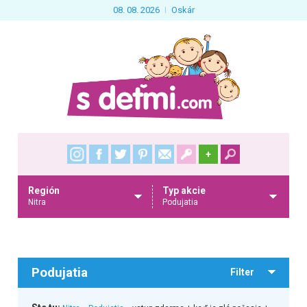
08. 08. 2026
Oskár
+
Región
Typ akcie
Nitra
Podujatia
Podujatia
Filter