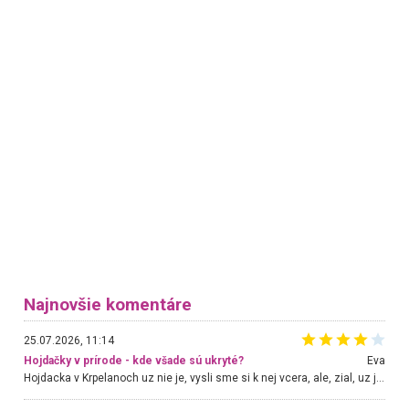
Najnovšie komentáre
25.07.2026, 11:14
Hojdačky v prírode - kde všade sú ukryté?
Eva
Hojdacka v Krpelanoch uz nie je, vysli sme si k nej vcera, ale, zial, uz je znicena. Ak sem planujete cestu len kvoli hojdacke, mozete si ju usetrit. Krasny vyhlad je tu vsak aj bez hojdacky :-)