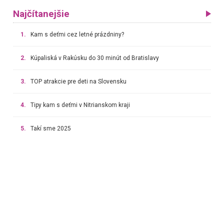
Najčítanejšie
1.
Kam s deťmi cez letné prázdniny?
2.
Kúpaliská v Rakúsku do 30 minút od Bratislavy
3.
TOP atrakcie pre deti na Slovensku
4.
Tipy kam s deťmi v Nitrianskom kraji
5.
Takí sme 2025