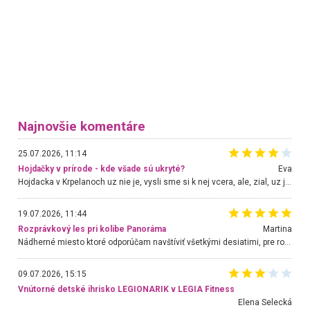
Najnovšie komentáre
25.07.2026, 11:14
Hojdačky v prírode - kde všade sú ukryté?
Eva
Hojdacka v Krpelanoch uz nie je, vysli sme si k nej vcera, ale, zial, uz je znicena. Ak sem planujete cestu len kvoli hojdacke, mozete si ju usetrit. Krasny vyhlad je tu vsak aj bez hojdacky :-)
19.07.2026, 11:44
Rozprávkový les pri kolibe Panoráma
Martina
Nádherné miesto ktoré odporúčam navštíviť všetkými desiatimi, pre rodiny s deťmi, dôchodcom... Proste a jednoducho ozaj rozprávkový les.. určite ešte prídeme. Odniesli sme si na pamiatku krásne tričká,
09.07.2026, 15:15
Vnútorné detské ihrisko LEGIONARIK v LEGIA Fitness
Elena Selecká