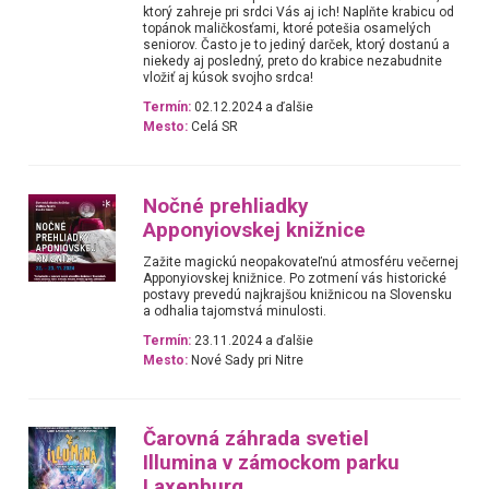
ktorý zahreje pri srdci Vás aj ich! Naplňte krabicu od
topánok maličkosťami, ktoré potešia osamelých
seniorov. Často je to jediný darček, ktorý dostanú a
niekedy aj posledný, preto do krabice nezabudnite
vložiť aj kúsok svojho srdca!
Termín:
02.12.2024 a ďalšie
Mesto:
Celá SR
Nočné prehliadky
Apponyiovskej knižnice
Zažite magickú neopakovateľnú atmosféru večernej
Apponyiovskej knižnice. Po zotmení vás historické
postavy prevedú najkrajšou knižnicou na Slovensku
a odhalia tajomstvá minulosti.
Termín:
23.11.2024 a ďalšie
Mesto:
Nové Sady pri Nitre
Čarovná záhrada svetiel
Illumina v zámockom parku
Laxenburg