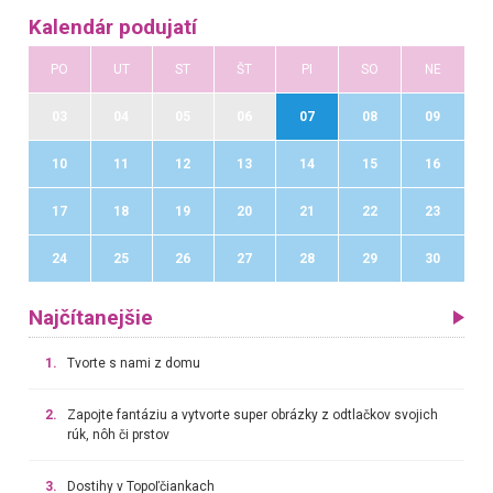
Kalendár podujatí
PO
UT
ST
ŠT
PI
SO
NE
03
04
05
06
07
08
09
10
11
12
13
14
15
16
17
18
19
20
21
22
23
24
25
26
27
28
29
30
Najčítanejšie
1.
Tvorte s nami z domu
2.
Zapojte fantáziu a vytvorte super obrázky z odtlačkov svojich
rúk, nôh či prstov
3.
Dostihy v Topoľčiankach