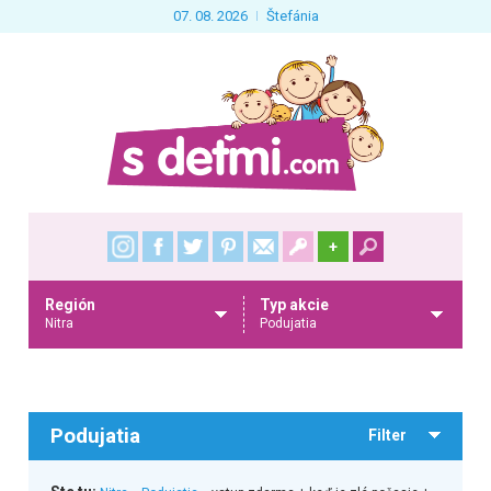
07. 08. 2026
Štefánia
+
Región
Typ akcie
Nitra
Podujatia
Podujatia
Filter