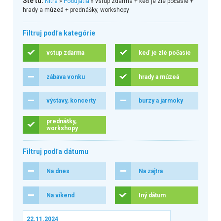
Ste tu:
Nitra
»
Podujatia
» vstup zdarma + keď je zlé počasie +
hrady a múzeá + prednášky, workshopy
Filtruj podľa kategórie
vstup zdarma
keď je zlé počasie
zábava vonku
hrady a múzeá
výstavy, koncerty
burzy a jarmoky
prednášky,
workshopy
Filtruj podľa dátumu
Na dnes
Na zajtra
Na víkend
Iný dátum