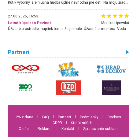
Kútik výborný, ale hlučná hudba úplne nevhodná pre deti. Na moju žiadosť o aspoň sušenie nereagovali.
27.06.2026, 16:53
Letné kúpalisko Pezinok
. Monika Lipovská
Úžasné prostredie, napriek tomu, že je malé. Úžasná atmosféra. Voda fantastická a nádherná. Ľudí je pomerne veľa, ale su mili a ohľaduplní. Je veľmi zaujímavé sledovať, ako dokážu spolu športovať cudzí ľudia a bez ohľadu na vek. Vládne tu pohoda. Vnuka neviem dostať z vody. Ďakujem za krásny deň . Urcite sa sem vrátim. Jediný problém je s parkovaním, ale aj ten sa mi podarilo vyriešiť. Monika Bratislava
Partneri
2% z dane
l
FAQ
l
Partneri
l
Podmienky
l
Cookies
l
GDPR
l
Štatút súťaží
O nás
l
Reklama
l
Kontakt
l
Spracovanie súhlasu