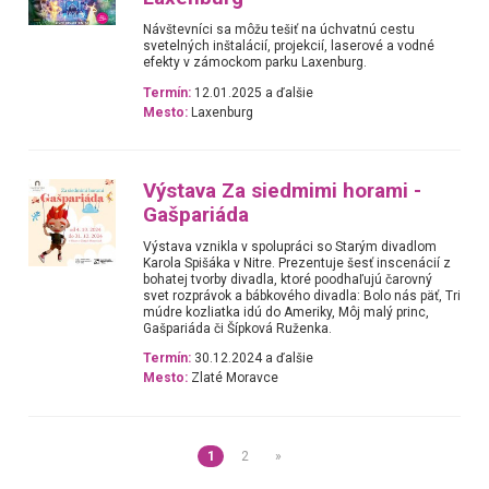
Návštevníci sa môžu tešiť na úchvatnú cestu
svetelných inštalácií, projekcií, laserové a vodné
efekty v zámockom parku Laxenburg.
Termín:
12.01.2025 a ďalšie
Mesto:
Laxenburg
Výstava Za siedmimi horami -
Gašpariáda
Výstava vznikla v spolupráci so Starým divadlom
Karola Spišáka v Nitre. Prezentuje šesť inscenácií z
bohatej tvorby divadla, ktoré poodhaľujú čarovný
svet rozprávok a bábkového divadla: Bolo nás päť, Tri
múdre kozliatka idú do Ameriky, Môj malý princ,
Gašpariáda či Šípková Ruženka.
Termín:
30.12.2024 a ďalšie
Mesto:
Zlaté Moravce
1
2
»