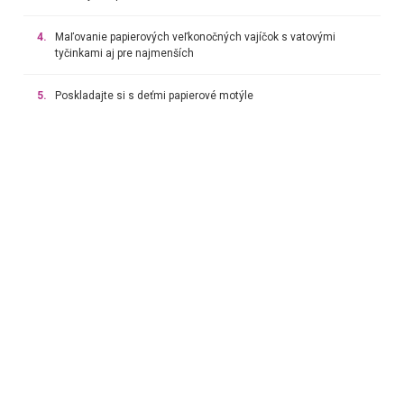
4.
Maľovanie papierových veľkonočných vajíčok s vatovými
tyčinkami aj pre najmenších
5.
Poskladajte si s deťmi papierové motýle