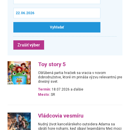
Zrušiť výber
Toy story 5
Obľúbená partia hračiek sa vracia v novom
dobrodružstve, ktoré im prináša výzvu relevantnú pre
dnešný svet.
Termín:
18.07.2026 a ďalšie
Mesto:
SR
Vládcovia vesmíru
Nudný život kancelárskeho outsidera Adama sa
obráti hore nohami, keď objaví legendárny Meč moci