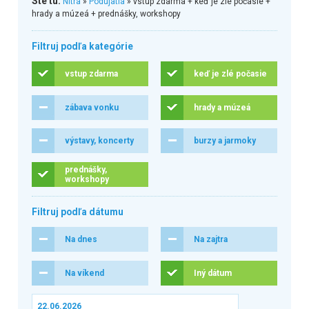
Ste tu:
Nitra
»
Podujatia
» vstup zdarma + keď je zlé počasie +
hrady a múzeá + prednášky, workshopy
Filtruj podľa kategórie
vstup zdarma
keď je zlé počasie
zábava vonku
hrady a múzeá
výstavy, koncerty
burzy a jarmoky
prednášky,
workshopy
Filtruj podľa dátumu
Na dnes
Na zajtra
Na víkend
Iný dátum