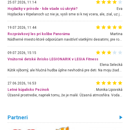
25.07.2026, 11:14
Hojdačky v prírode - kde všade sú ukryté?
Eva
Hojdacka v Krpelanoch uz nie je, vysli sme si k nej vcera, ale, zial, uz je znicena. Ak sem planujete cestu len kvoli hojdacke, mozete si ju usetrit. Krasny vyhlad je tu vsak aj bez hojdacky :-)
19.07.2026, 11:44
Rozprávkový les pri kolibe Panoráma
Martina
Nádherné miesto ktoré odporúčam navštíviť všetkými desiatimi, pre rodiny s deťmi, dôchodcom... Proste a jednoducho ozaj rozprávkový les.. určite ešte prídeme. Odniesli sme si na pamiatku krásne tričká,
09.07.2026, 15:15
Vnútorné detské ihrisko LEGIONARIK v LEGIA Fitness
Elena Selecká
Kútik výborný, ale hlučná hudba úplne nevhodná pre deti. Na moju žiadosť o aspoň sušenie nereagovali.
27.06.2026, 16:53
Letné kúpalisko Pezinok
. Monika Lipovská
Úžasné prostredie, napriek tomu, že je malé. Úžasná atmosféra. Voda fantastická a nádherná. Ľudí je pomerne veľa, ale su mili a ohľaduplní. Je veľmi zaujímavé sledovať, ako dokážu spolu športovať cudzí ľudia a bez ohľadu na vek. Vládne tu pohoda. Vnuka neviem dostať z vody. Ďakujem za krásny deň . Urcite sa sem vrátim. Jediný problém je s parkovaním, ale aj ten sa mi podarilo vyriešiť. Monika Bratislava
Partneri