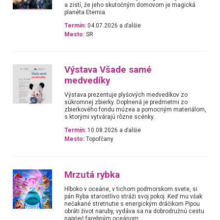
a zistí, že jeho skutočným domovom je magická
planéta Eternia.
Termín:
04.07.2026 a ďalšie
Mesto:
SR
Výstava Všade samé
medvedíky
Výstava prezentuje plyšových medvedíkov zo
súkromnej zbierky. Doplnená je predmetmi zo
zbierkového fondu múzea a pomocným materiálom,
s ktorými vytvárajú rôzne scénky.
Termín:
10.08.2026 a ďalšie
Mesto:
Topoľčany
Mrzutá rybka
Hlboko v oceáne, v tichom podmorskom svete, si
pán Ryba starostlivo stráži svoj pokoj. Keď mu však
nečakané stretnutie s energickým dráčikom Pipou
obráti život naruby, vydáva sa na dobrodružnú cestu
naprieč farebným oceánom.