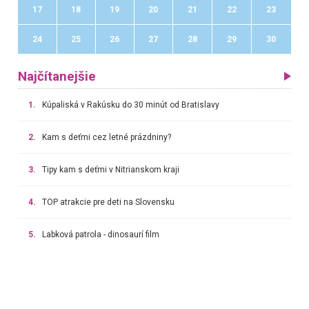
17
18
19
20
21
22
23
24
25
26
27
28
29
30
Najčítanejšie
1.
Kúpaliská v Rakúsku do 30 minút od Bratislavy
2.
Kam s deťmi cez letné prázdniny?
3.
Tipy kam s deťmi v Nitrianskom kraji
4.
TOP atrakcie pre deti na Slovensku
5.
Labková patrola - dinosaurí film