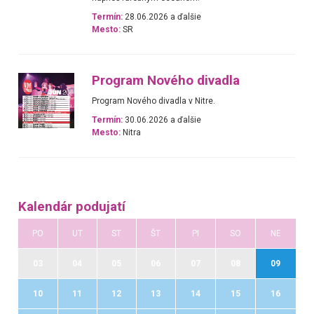
Termín:
28.06.2026 a ďalšie
Mesto:
SR
Program Nového divadla
Program Nového divadla v Nitre.
Termín:
30.06.2026 a ďalšie
Mesto:
Nitra
Kalendár podujatí
PO
UT
ST
ŠT
PI
SO
NE
03
04
05
06
07
08
09
10
11
12
13
14
15
16