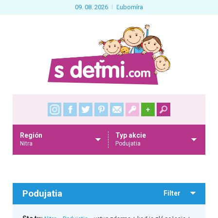
09. 08. 2026
Ľubomíra
+
Región
Typ akcie
Nitra
Podujatia
Podujatia
Filter