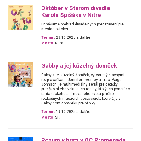
Október v Starom divadle
Karola Spišáka v Nitre
Prinášame prehľad divadelných predstavení pre
mesiac október.
Termín:
28.10.2025 a ďalšie
Mesto:
Nitra
Gabby a jej kúzelný domček
Gabby a jej kúzelný domček, vytvorený slávnymi
rozprávačkami Jennifer Twomey a Traci Paige
Johnson, je multimediálny seriál pre detičky
predškolského veku a ich rodiny, ktorý ich ponorí do
fantastického animovaného sveta plného
rozkošných mačacích postavičiek, ktoré žijú v
Gabbyinom domčeku pre bábiky.
Termín:
19.10.2025 a ďalšie
Mesto:
SR
Rozum v hrsti v OC Promenada