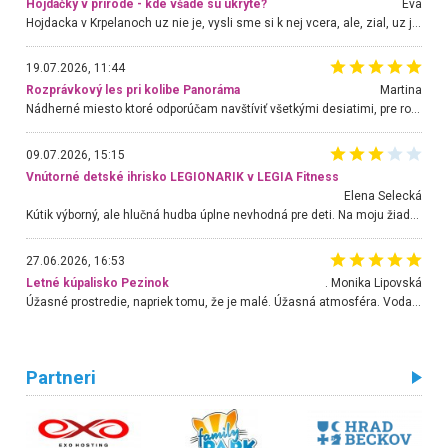
Hojdačky v prírode - kde všade sú ukryté?
Eva
Hojdacka v Krpelanoch uz nie je, vysli sme si k nej vcera, ale, zial, uz je znicena. Ak sem planujete cestu len kvoli hojdacke, mozete si ju usetrit. Krasny vyhlad je tu vsak aj bez hojdacky :-)
19.07.2026, 11:44
Rozprávkový les pri kolibe Panoráma
Martina
Nádherné miesto ktoré odporúčam navštíviť všetkými desiatimi, pre rodiny s deťmi, dôchodcom... Proste a jednoducho ozaj rozprávkový les.. určite ešte prídeme. Odniesli sme si na pamiatku krásne tričká,
09.07.2026, 15:15
Vnútorné detské ihrisko LEGIONARIK v LEGIA Fitness
Elena Selecká
Kútik výborný, ale hlučná hudba úplne nevhodná pre deti. Na moju žiadosť o aspoň sušenie nereagovali.
27.06.2026, 16:53
Letné kúpalisko Pezinok
. Monika Lipovská
Úžasné prostredie, napriek tomu, že je malé. Úžasná atmosféra. Voda fantastická a nádherná. Ľudí je pomerne veľa, ale su mili a ohľaduplní. Je veľmi zaujímavé sledovať, ako dokážu spolu športovať cudzí ľudia a bez ohľadu na vek. Vládne tu pohoda. Vnuka neviem dostať z vody. Ďakujem za krásny deň . Urcite sa sem vrátim. Jediný problém je s parkovaním, ale aj ten sa mi podarilo vyriešiť. Monika Bratislava
Partneri