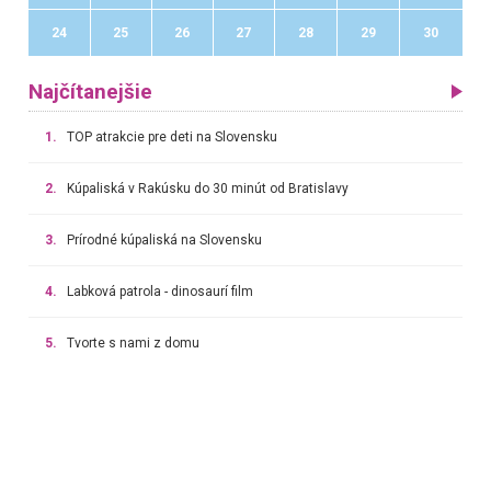
24
25
26
27
28
29
30
Najčítanejšie
1.
TOP atrakcie pre deti na Slovensku
2.
Kúpaliská v Rakúsku do 30 minút od Bratislavy
3.
Prírodné kúpaliská na Slovensku
4.
Labková patrola - dinosaurí film
5.
Tvorte s nami z domu