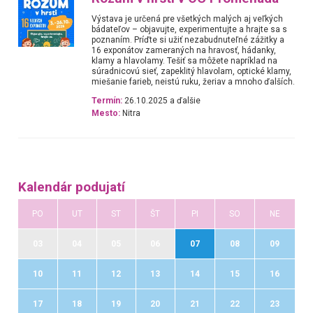
Výstava je určená pre všetkých malých aj veľkých
bádateľov – objavujte, experimentujte a hrajte sa s
poznaním. Príďte si užiť nezabudnuteľné zážitky a
16 exponátov zameraných na hravosť, hádanky,
klamy a hlavolamy. Tešiť sa môžete napríklad na
súradnicovú sieť, zapeklitý hlavolam, optické klamy,
miešanie farieb, neistú ruku, žeriav a mnoho ďalších.
Termín:
26.10.2025 a ďalšie
Mesto:
Nitra
Kalendár podujatí
PO
UT
ST
ŠT
PI
SO
NE
03
04
05
06
07
08
09
10
11
12
13
14
15
16
17
18
19
20
21
22
23