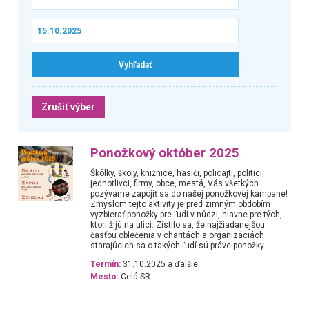
Zrušiť výber
Ponožkový október 2025
Škôlky, školy, knižnice, hasiči, policajti, politici,
jednotlivci, firmy, obce, mestá, Vás všetkých
pozývame zapojiť sa do našej ponožkovej kampane!
Zmyslom tejto aktivity je pred zimným obdobím
vyzbierať ponožky pre ľudí v núdzi, hlavne pre tých,
ktorí žijú na ulici. Zistilo sa, že najžiadanejšou
časťou oblečenia v charitách a organizáciách
starajúcich sa o takých ľudí sú práve ponožky.
Termín:
31.10.2025 a ďalšie
Mesto:
Celá SR