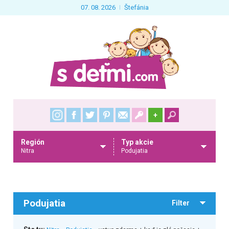
07. 08. 2026
Štefánia
+
Región
Typ akcie
Nitra
Podujatia
Podujatia
Filter