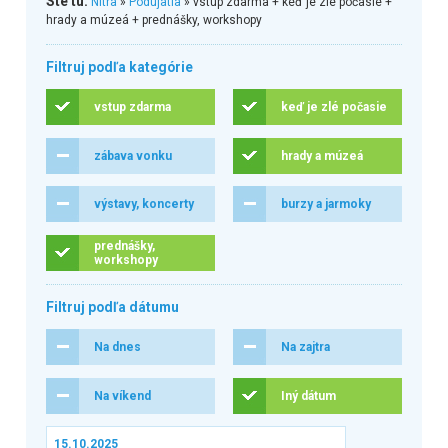
Ste tu:
Nitra
»
Podujatia
» vstup zdarma + keď je zlé počasie +
hrady a múzeá + prednášky, workshopy
Filtruj podľa kategórie
vstup zdarma
keď je zlé počasie
zábava vonku
hrady a múzeá
výstavy, koncerty
burzy a jarmoky
prednášky,
workshopy
Filtruj podľa dátumu
Na dnes
Na zajtra
Na víkend
Iný dátum