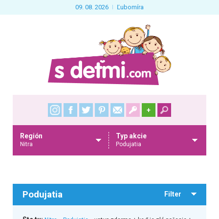
09. 08. 2026
Ľubomíra
+
Región
Typ akcie
Nitra
Podujatia
Podujatia
Filter