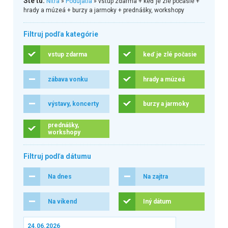
Ste tu:
Nitra
»
Podujatia
» vstup zdarma + keď je zlé počasie +
hrady a múzeá + burzy a jarmoky + prednášky, workshopy
Filtruj podľa kategórie
vstup zdarma
keď je zlé počasie
zábava vonku
hrady a múzeá
výstavy, koncerty
burzy a jarmoky
prednášky,
workshopy
Filtruj podľa dátumu
Na dnes
Na zajtra
Na víkend
Iný dátum