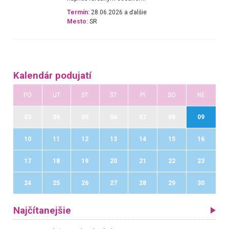
Termín:
28.06.2026 a ďalšie
Mesto:
SR
Kalendár podujatí
PO
UT
ST
ŠT
PI
SO
NE
03
04
05
06
07
08
09
10
11
12
13
14
15
16
17
18
19
20
21
22
23
24
25
26
27
28
29
30
Najčítanejšie