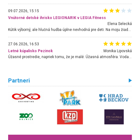
09.07.2026, 15:15
Vnútorné detské ihrisko LEGIONARIK v LEGIA Fitness
Elena Selecká
Kútik výborný, ale hlučná hudba úplne nevhodná pre deti. Na moju žiadosť o aspoň sušenie nereagovali.
27.06.2026, 16:53
Letné kúpalisko Pezinok
. Monika Lipovská
Úžasné prostredie, napriek tomu, že je malé. Úžasná atmosféra. Voda fantastická a nádherná. Ľudí je pomerne veľa, ale su mili a ohľaduplní. Je veľmi zaujímavé sledovať, ako dokážu spolu športovať cudzí ľudia a bez ohľadu na vek. Vládne tu pohoda. Vnuka neviem dostať z vody. Ďakujem za krásny deň . Urcite sa sem vrátim. Jediný problém je s parkovaním, ale aj ten sa mi podarilo vyriešiť. Monika Bratislava
Partneri