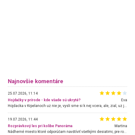
Najnovšie komentáre
25.07.2026, 11:14
Hojdačky v prírode - kde všade sú ukryté?
Eva
Hojdacka v Krpelanoch uz nie je, vysli sme si k nej vcera, ale, zial, uz je znicena. Ak sem planujete cestu len kvoli hojdacke, mozete si ju usetrit. Krasny vyhlad je tu vsak aj bez hojdacky :-)
19.07.2026, 11:44
Rozprávkový les pri kolibe Panoráma
Martina
Nádherné miesto ktoré odporúčam navštíviť všetkými desiatimi, pre rodiny s deťmi, dôchodcom... Proste a jednoducho ozaj rozprávkový les.. určite ešte prídeme. Odniesli sme si na pamiatku krásne tričká,