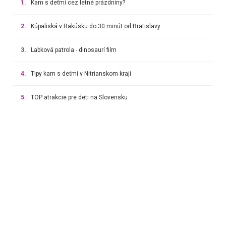
1.
Kam s deťmi cez letné prázdniny?
2.
Kúpaliská v Rakúsku do 30 minút od Bratislavy
3.
Labková patrola - dinosaurí film
4.
Tipy kam s deťmi v Nitrianskom kraji
5.
TOP atrakcie pre deti na Slovensku