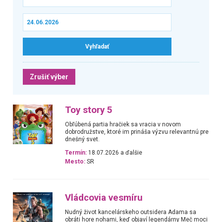
Zrušiť výber
Toy story 5
Obľúbená partia hračiek sa vracia v novom
dobrodružstve, ktoré im prináša výzvu relevantnú pre
dnešný svet.
Termín:
18.07.2026 a ďalšie
Mesto:
SR
Vládcovia vesmíru
Nudný život kancelárskeho outsidera Adama sa
obráti hore nohami, keď objaví legendárny Meč moci