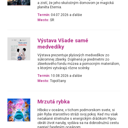
a zistí, že jeho skutočným domovom je magická
planéta Eternia.
Termín:
04.07.2026 a ďalšie
Mesto:
SR
Výstava Všade samé
medvedíky
Výstava prezentuje plyšových medvedíkov zo
súkromnej zbierky. Doplnená je predmetmi zo
zbierkového fondu múzea a pomocným materiálom,
s ktorými vytvárajú rôzne scénky.
Termín:
10.08.2026 a ďalšie
Mesto:
Topoľčany
Mrzutá rybka
Hlboko v oceáne, v tichom podmorskom svete, si
pán Ryba starostlivo stráži svoj pokoj. Keď mu však
nečakané stretnutie s energickým dráčikom Pipou
obráti život naruby, vydáva sa na dobrodružnú cestu
naprieč farebným oceánom.