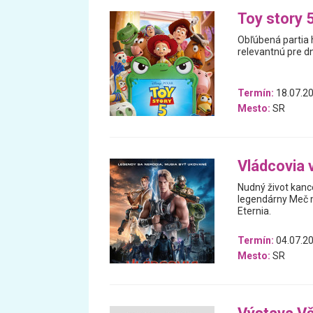
Toy story 
Obľúbená partia 
relevantnú pre d
Termín:
18.07.20
Mesto:
SR
Vládcovia 
Nudný život kanc
legendárny Meč m
Eternia.
Termín:
04.07.20
Mesto:
SR