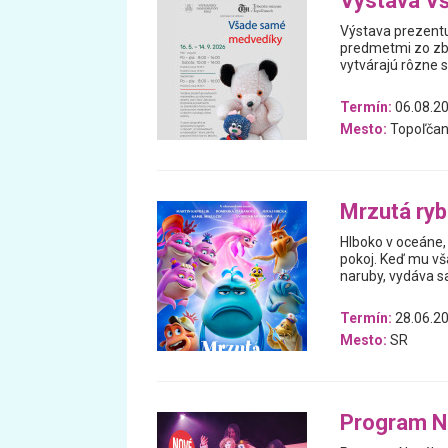
Výstava V
Výstava prezentu
predmetmi zo zb
vytvárajú rôzne 
Termín:
06.08.20
Mesto:
Topoľčan
Mrzutá ry
Hlboko v oceáne, 
pokoj. Keď mu vš
naruby, vydáva 
Termín:
28.06.20
Mesto:
SR
Program N