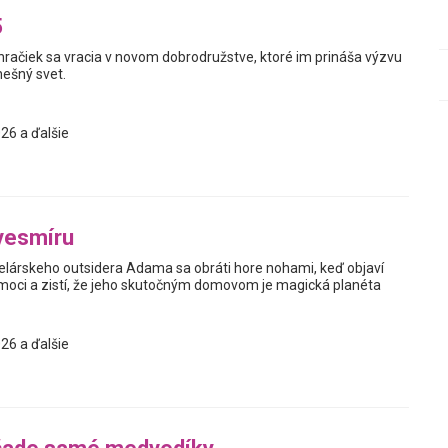
5
hračiek sa vracia v novom dobrodružstve, ktoré im prináša výzvu
nešný svet.
26 a ďalšie
vesmíru
elárskeho outsidera Adama sa obráti hore nohami, keď objaví
oci a zistí, že jeho skutočným domovom je magická planéta
26 a ďalšie