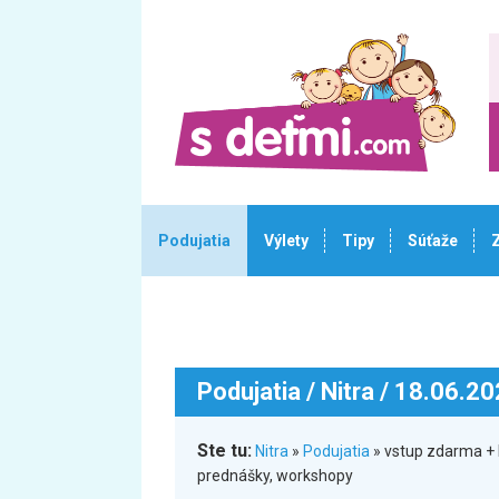
Podujatia
Výlety
Tipy
Súťaže
Podujatia
/ Nitra / 18.06.2
Ste tu:
Nitra
»
Podujatia
» vstup zdarma + 
prednášky, workshopy