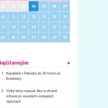
03
04
05
06
07
08
09
10
11
12
13
14
15
16
17
18
19
20
21
22
23
24
25
26
27
28
29
30
Najčítanejšie
1.
Kúpaliská v Rakúsku do 30 minút od
Bratislavy
2.
Veľký letný manuál: Ako si chrániť
zdravie pri vysokých vonkajších
teplotách