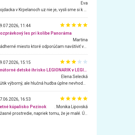
Eva
Hojdacka v Krpelanoch uz nie je, vysli sme si k nej vcera, ale, zial, uz je znicena. Ak sem planujete cestu len kvoli hojdacke, mozete si ju usetrit. Krasny vyhlad je tu vsak aj bez hojdacky :-)
9.07.2026, 11:44
ozprávkový les pri kolibe Panoráma
Martina
Nádherné miesto ktoré odporúčam navštíviť všetkými desiatimi, pre rodiny s deťmi, dôchodcom... Proste a jednoducho ozaj rozprávkový les.. určite ešte prídeme. Odniesli sme si na pamiatku krásne tričká,
9.07.2026, 15:15
Vnútorné detské ihrisko LEGIONARIK v LEGIA Fitness
Elena Selecká
Kútik výborný, ale hlučná hudba úplne nevhodná pre deti. Na moju žiadosť o aspoň sušenie nereagovali.
7.06.2026, 16:53
etné kúpalisko Pezinok
. Monika Lipovská
Úžasné prostredie, napriek tomu, že je malé. Úžasná atmosféra. Voda fantastická a nádherná. Ľudí je pomerne veľa, ale su mili a ohľaduplní. Je veľmi zaujímavé sledovať, ako dokážu spolu športovať cudzí ľudia a bez ohľadu na vek. Vládne tu pohoda. Vnuka neviem dostať z vody. Ďakujem za krásny deň . Urcite sa sem vrátim. Jediný problém je s parkovaním, ale aj ten sa mi podarilo vyriešiť. Monika Bratislava