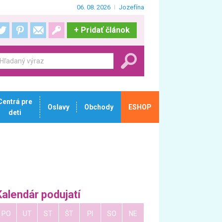
06. 08. 2026
Jozefína
+
Pridať článok
Centrá pre
Oslavy
Obchody
ESHOP
deti
Kalendár podujatí
PO
UT
ST
ŠT
PI
SO
NE