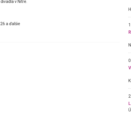
ivadla v Nitre.
26 a ďalšie
1
R
0
2
L