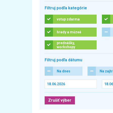
Filtruj podľa kategórie
vstup zdarma
hrady a múzeá
prednášky,
workshopy
Filtruj podľa dátumu
Na dnes
Na zajt
Zrušiť výber