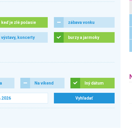
keď je zlé počasie
zábava vonku
výstavy, koncerty
burzy a jarmoky
ra
Na víkend
Iný dátum