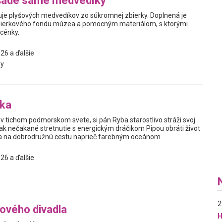
šade samé medvedíky
je plyšových medvedíkov zo súkromnej zbierky. Doplnená je
ierkového fondu múzea a pomocným materiálom, s ktorými
scénky.
26 a ďalšie
y
bka
v tichom podmorskom svete, si pán Ryba starostlivo stráži svoj
ak nečakané stretnutie s energickým dráčikom Pipou obráti život
sa na dobrodružnú cestu naprieč farebným oceánom.
26 a ďalšie
2
ového divadla
H