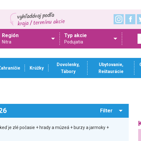
Región
Typ akcie
Nitra
Podujatia
Dovolenky,
Ubytovanie,
Zahraničie
Krúžky
Tábory
Reštaurácie
026
Filter
keď je zlé počasie + hrady a múzeá + burzy a jarmoky +