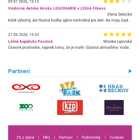
09.07.2026, 15:15
Vnútorné detské ihrisko LEGIONARIK v LEGIA Fitness
Elena Selecká
Kútik výborný, ale hlučná hudba úplne nevhodná pre deti. Na moju žiadosť o aspoň sušenie nereagovali.
27.06.2026, 16:53
Letné kúpalisko Pezinok
. Monika Lipovská
Úžasné prostredie, napriek tomu, že je malé. Úžasná atmosféra. Voda fantastická a nádherná. Ľudí je pomerne veľa, ale su mili a ohľaduplní. Je veľmi zaujímavé sledovať, ako dokážu spolu športovať cudzí ľudia a bez ohľadu na vek. Vládne tu pohoda. Vnuka neviem dostať z vody. Ďakujem za krásny deň . Urcite sa sem vrátim. Jediný problém je s parkovaním, ale aj ten sa mi podarilo vyriešiť. Monika Bratislava
Partneri
2% z dane
l
FAQ
l
Partneri
l
Podmienky
l
Cookies