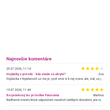
Najnovšie komentáre
25.07.2026, 11:14
Hojdačky v prírode - kde všade sú ukryté?
Eva
Hojdacka v Krpelanoch uz nie je, vysli sme si k nej vcera, ale, zial, uz je znicena. Ak sem planujete cestu len kvoli hojdacke, mozete si ju usetrit. Krasny vyhlad je tu vsak aj bez hojdacky :-)
19.07.2026, 11:44
Rozprávkový les pri kolibe Panoráma
Martina
Nádherné miesto ktoré odporúčam navštíviť všetkými desiatimi, pre rodiny s deťmi, dôchodcom... Proste a jednoducho ozaj rozprávkový les.. určite ešte prídeme. Odniesli sme si na pamiatku krásne tričká,