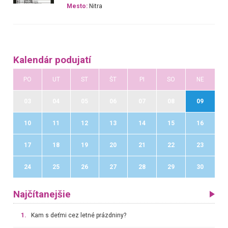
Mesto:
Nitra
Kalendár podujatí
PO
UT
ST
ŠT
PI
SO
NE
03
04
05
06
07
08
09
10
11
12
13
14
15
16
17
18
19
20
21
22
23
24
25
26
27
28
29
30
Najčítanejšie
1.
Kam s deťmi cez letné prázdniny?