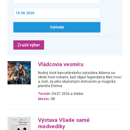
Zrušiť výber
Vládcovia vesmíru
Nudný život kancelárskeho outsidera Adama sa
obráti hore nohami, keď objaví legendárny Meč moci
a zistí, že jeho skutočným domovom je magická
planéta Eternia.
Termín:
04.07.2026 a ďalšie
Mesto:
SR
Výstava Všade samé
medvedíky