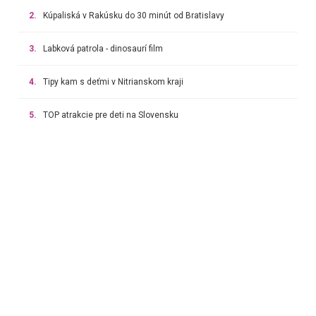
2.
Kúpaliská v Rakúsku do 30 minút od Bratislavy
3.
Labková patrola - dinosaurí film
4.
Tipy kam s deťmi v Nitrianskom kraji
5.
TOP atrakcie pre deti na Slovensku