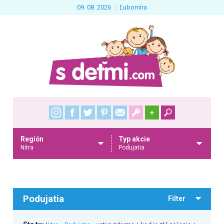
09. 08. 2026
Ľubomíra
+
Región
Typ akcie
Nitra
Podujatia
Podujatia
Filter