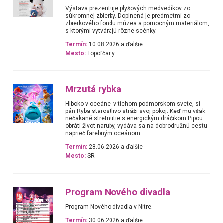
Výstava prezentuje plyšových medvedíkov zo
súkromnej zbierky. Doplnená je predmetmi zo
zbierkového fondu múzea a pomocným materiálom,
s ktorými vytvárajú rôzne scénky.
Termín:
10.08.2026 a ďalšie
Mesto:
Topoľčany
Mrzutá rybka
Hlboko v oceáne, v tichom podmorskom svete, si
pán Ryba starostlivo stráži svoj pokoj. Keď mu však
nečakané stretnutie s energickým dráčikom Pipou
obráti život naruby, vydáva sa na dobrodružnú cestu
naprieč farebným oceánom.
Termín:
28.06.2026 a ďalšie
Mesto:
SR
Program Nového divadla
Program Nového divadla v Nitre.
Termín:
30.06.2026 a ďalšie