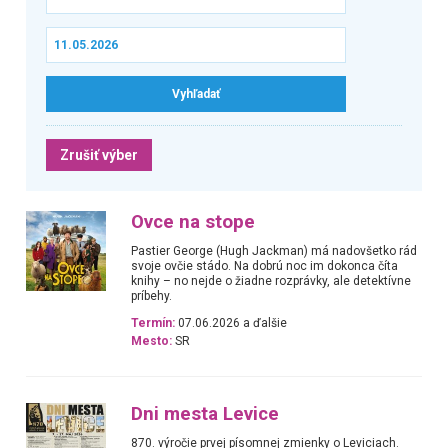
Zrušiť výber
Ovce na stope
Pastier George (Hugh Jackman) má nadovšetko rád
svoje ovčie stádo. Na dobrú noc im dokonca číta
knihy – no nejde o žiadne rozprávky, ale detektívne
príbehy.
Termín:
07.06.2026 a ďalšie
Mesto:
SR
Dni mesta Levice
870. výročie prvej písomnej zmienky o Leviciach.