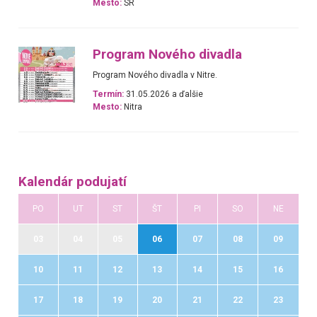
Mesto:
SR
Program Nového divadla
Program Nového divadla v Nitre.
Termín:
31.05.2026 a ďalšie
Mesto:
Nitra
Kalendár podujatí
PO
UT
ST
ŠT
PI
SO
NE
03
04
05
06
07
08
09
10
11
12
13
14
15
16
17
18
19
20
21
22
23