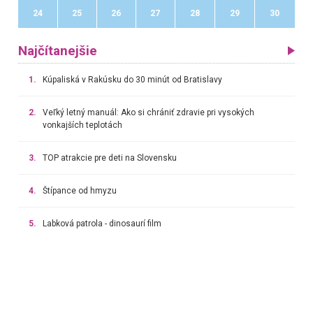
24
25
26
27
28
29
30
Najčítanejšie
1.
Kúpaliská v Rakúsku do 30 minút od Bratislavy
2.
Veľký letný manuál: Ako si chrániť zdravie pri vysokých
vonkajších teplotách
3.
TOP atrakcie pre deti na Slovensku
4.
Štípance od hmyzu
5.
Labková patrola - dinosaurí film