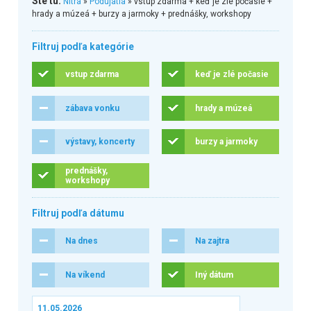
Ste tu:
Nitra
»
Podujatia
» vstup zdarma + keď je zlé počasie +
hrady a múzeá + burzy a jarmoky + prednášky, workshopy
Filtruj podľa kategórie
vstup zdarma
keď je zlé počasie
zábava vonku
hrady a múzeá
výstavy, koncerty
burzy a jarmoky
prednášky,
workshopy
Filtruj podľa dátumu
Na dnes
Na zajtra
Na víkend
Iný dátum