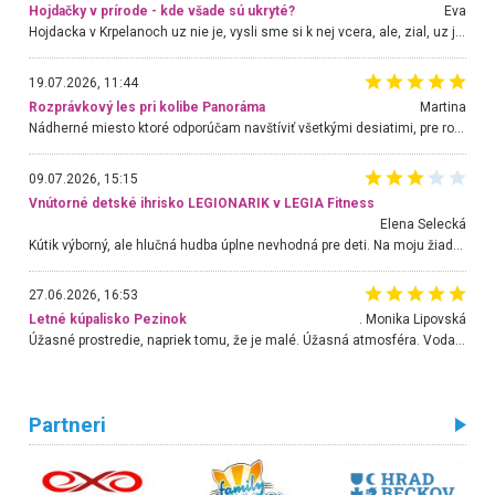
Hojdačky v prírode - kde všade sú ukryté?
Eva
Hojdacka v Krpelanoch uz nie je, vysli sme si k nej vcera, ale, zial, uz je znicena. Ak sem planujete cestu len kvoli hojdacke, mozete si ju usetrit. Krasny vyhlad je tu vsak aj bez hojdacky :-)
19.07.2026, 11:44
Rozprávkový les pri kolibe Panoráma
Martina
Nádherné miesto ktoré odporúčam navštíviť všetkými desiatimi, pre rodiny s deťmi, dôchodcom... Proste a jednoducho ozaj rozprávkový les.. určite ešte prídeme. Odniesli sme si na pamiatku krásne tričká,
09.07.2026, 15:15
Vnútorné detské ihrisko LEGIONARIK v LEGIA Fitness
Elena Selecká
Kútik výborný, ale hlučná hudba úplne nevhodná pre deti. Na moju žiadosť o aspoň sušenie nereagovali.
27.06.2026, 16:53
Letné kúpalisko Pezinok
. Monika Lipovská
Úžasné prostredie, napriek tomu, že je malé. Úžasná atmosféra. Voda fantastická a nádherná. Ľudí je pomerne veľa, ale su mili a ohľaduplní. Je veľmi zaujímavé sledovať, ako dokážu spolu športovať cudzí ľudia a bez ohľadu na vek. Vládne tu pohoda. Vnuka neviem dostať z vody. Ďakujem za krásny deň . Urcite sa sem vrátim. Jediný problém je s parkovaním, ale aj ten sa mi podarilo vyriešiť. Monika Bratislava
Partneri