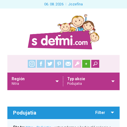
06. 08. 2026
Jozefína
+
Región
Typ akcie
Nitra
Podujatia
Podujatia
Filter