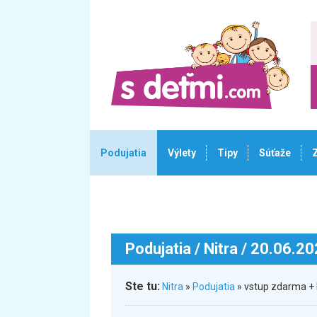
Podujatia
Výlety
Tipy
Súťaže
Podujatia
/ Nitra / 20.06.2
Ste tu:
Nitra
»
Podujatia
» vstup zdarma + 