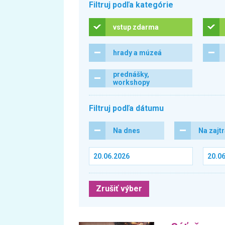
Filtruj podľa kategórie
vstup zdarma
hrady a múzeá
prednášky,
workshopy
Filtruj podľa dátumu
Na dnes
Na zajt
Zrušiť výber