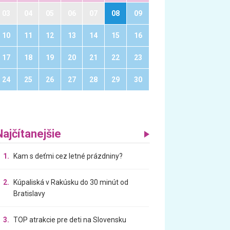
03
04
05
06
07
08
09
10
11
12
13
14
15
16
17
18
19
20
21
22
23
24
25
26
27
28
29
30
Najčítanejšie
1.
Kam s deťmi cez letné prázdniny?
2.
Kúpaliská v Rakúsku do 30 minút od
Bratislavy
3.
TOP atrakcie pre deti na Slovensku