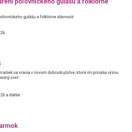
arení poľovníckeho gulášu a folklórne
oľovníckeho gulášu a folklórne slávnosti
026
a
5
hračiek sa vracia v novom dobrodružstve, ktoré im prináša výzvu
nešný svet.
26 a ďalšie
jarmok