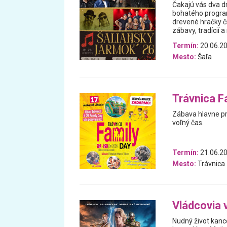
Čakajú vás dva dn
bohatého programu
drevené hračky či
zábavy, tradícií 
Termín:
20.06.20
Mesto:
Šaľa
Trávnica F
Zábava hlavne pre
voľný čas.
Termín:
21.06.20
Mesto:
Trávnica
Vládcovia 
Nudný život kanc