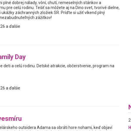
i plné dobrej nálady, vôní, chutí, remeselných stánkov a
 pre celú rodinu. Tešiť sa môžete aj na Dino svet, tvorivé dielne,
 ukážky záchranných zložiek SR. Príďte si užiť víkend plný
a nezabudnuteľných zážitkov!
26 a ďalšie
amily Day
 deti a celú rodinu. Detské atrakcie, občerstvenie, program na
26 a ďalšie
vesmíru
2
elárskeho outsidera Adama sa obráti hore nohami, keď objaví
H