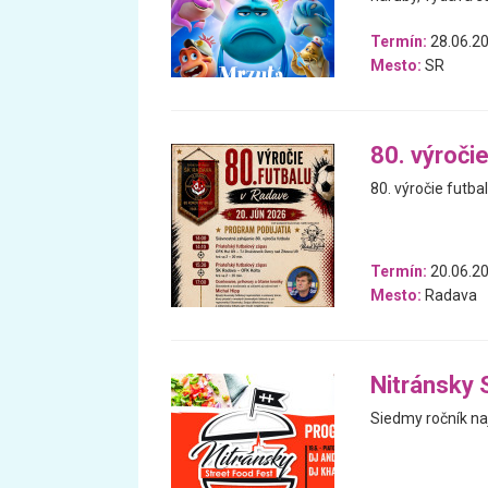
Termín:
28.06.20
Mesto:
SR
80. výroči
80. výročie futba
Termín:
20.06.2
Mesto:
Radava
Nitránsky 
Siedmy ročník n