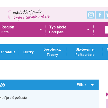
Región
Typ akcie
Nitra
Podujatia
Dovolenky,
Ubytovanie,
Zahraničie
Krúžky
Tábory
Reštaurácie
026
Filter
keď je zlé počasie