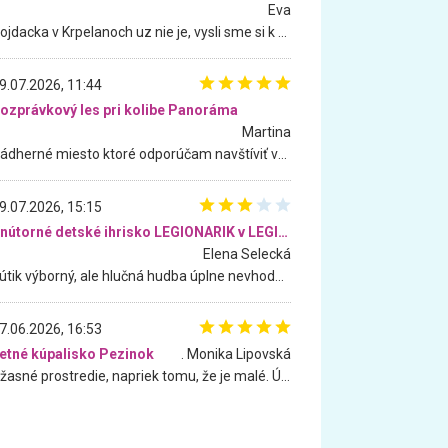
Eva
Hojdacka v Krpelanoch uz nie je, vysli sme si k nej vcera, ale, zial, uz je znicena. Ak sem planujete cestu len kvoli hojdacke, mozete si ju usetrit. Krasny vyhlad je tu vsak aj bez hojdacky :-)
9.07.2026, 11:44
ozprávkový les pri kolibe Panoráma
Martina
Nádherné miesto ktoré odporúčam navštíviť všetkými desiatimi, pre rodiny s deťmi, dôchodcom... Proste a jednoducho ozaj rozprávkový les.. určite ešte prídeme. Odniesli sme si na pamiatku krásne tričká,
9.07.2026, 15:15
Vnútorné detské ihrisko LEGIONARIK v LEGIA Fitness
Elena Selecká
Kútik výborný, ale hlučná hudba úplne nevhodná pre deti. Na moju žiadosť o aspoň sušenie nereagovali.
7.06.2026, 16:53
etné kúpalisko Pezinok
. Monika Lipovská
Úžasné prostredie, napriek tomu, že je malé. Úžasná atmosféra. Voda fantastická a nádherná. Ľudí je pomerne veľa, ale su mili a ohľaduplní. Je veľmi zaujímavé sledovať, ako dokážu spolu športovať cudzí ľudia a bez ohľadu na vek. Vládne tu pohoda. Vnuka neviem dostať z vody. Ďakujem za krásny deň . Urcite sa sem vrátim. Jediný problém je s parkovaním, ale aj ten sa mi podarilo vyriešiť. Monika Bratislava