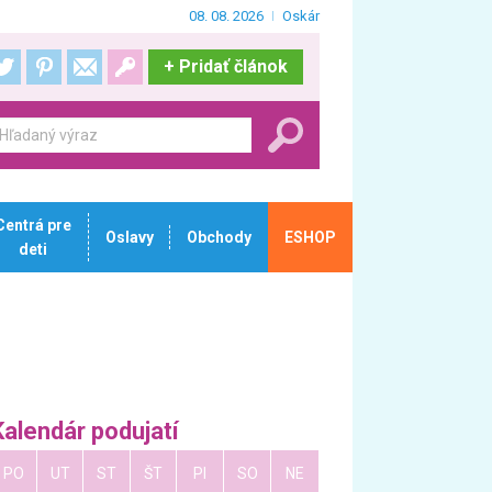
08. 08. 2026
Oskár
+
Pridať článok
Centrá pre
Oslavy
Obchody
ESHOP
deti
Kalendár podujatí
PO
UT
ST
ŠT
PI
SO
NE