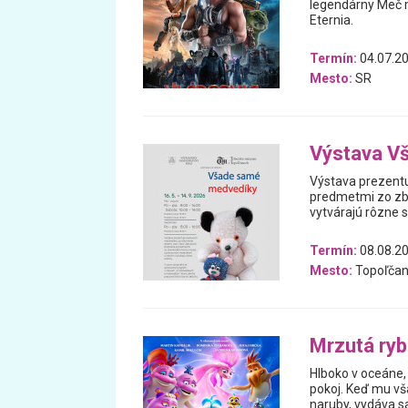
legendárny Meč m
Eternia.
Termín:
04.07.20
Mesto:
SR
Výstava V
Výstava prezentu
predmetmi zo zb
vytvárajú rôzne 
Termín:
08.08.20
Mesto:
Topoľčan
Mrzutá ry
Hlboko v oceáne, 
pokoj. Keď mu vš
naruby, vydáva 