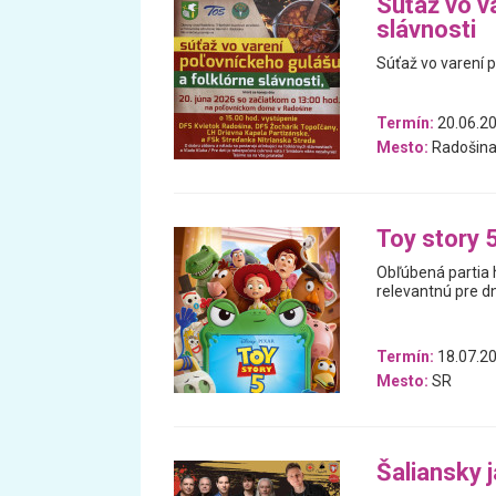
Súťaž vo v
slávnosti
Súťaž vo varení p
Termín:
20.06.2
Mesto:
Radošin
Toy story 
Obľúbená partia 
relevantnú pre d
Termín:
18.07.20
Mesto:
SR
Šaliansky 