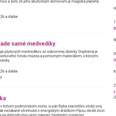
oci a zistí, že jeho skutočným domovom je magická planéta
26 a ďalšie
1
R
šade samé medvedíky
je plyšových medvedíkov zo súkromnej zbierky. Doplnená je
0
ierkového fondu múzea a pomocným materiálom, s ktorými
scénky.
26 a ďalšie
y
2
L
bka
v tichom podmorskom svete, si pán Ryba starostlivo stráži svoj
ak nečakané stretnutie s energickým dráčikom Pipou obráti život
sa na dobrodružnú cestu naprieč farebným oceánom.