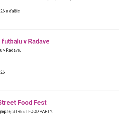
26 a ďalšie
e futbalu v Radave
lu v Radave.
026
Street Food Fest
ajlepšej STREET FOOD PARTY.