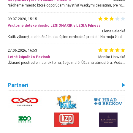
Nádherné miesto ktoré odporúčam navštíviť všetkými desiatimi, pre rodiny s deťmi, dôchodcom... Proste a jednoducho ozaj rozprávkový les.. určite ešte prídeme. Odniesli sme si na pamiatku krásne tričká,
09.07.2026, 15:15
Vnútorné detské ihrisko LEGIONARIK v LEGIA Fitness
Elena Selecká
Kútik výborný, ale hlučná hudba úplne nevhodná pre deti. Na moju žiadosť o aspoň sušenie nereagovali.
27.06.2026, 16:53
Letné kúpalisko Pezinok
. Monika Lipovská
Úžasné prostredie, napriek tomu, že je malé. Úžasná atmosféra. Voda fantastická a nádherná. Ľudí je pomerne veľa, ale su mili a ohľaduplní. Je veľmi zaujímavé sledovať, ako dokážu spolu športovať cudzí ľudia a bez ohľadu na vek. Vládne tu pohoda. Vnuka neviem dostať z vody. Ďakujem za krásny deň . Urcite sa sem vrátim. Jediný problém je s parkovaním, ale aj ten sa mi podarilo vyriešiť. Monika Bratislava
Partneri