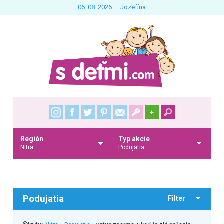
06. 08. 2026
Jozefína
+
Región
Typ akcie
Nitra
Podujatia
Podujatia
Filter