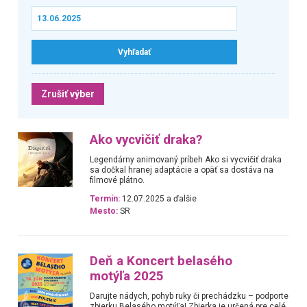
Zrušiť výber
Ako vycvičiť draka?
Legendárny animovaný príbeh Ako si vycvičiť draka
sa dočkal hranej adaptácie a opäť sa dostáva na
filmové plátno.
Termín:
12.07.2025 a ďalšie
Mesto:
SR
Deň a Koncert belasého
motýľa 2025
Darujte nádych, pohyb ruky či prechádzku – podporte
zbierku Belasého motýľa! Zbierka je určená pre celé