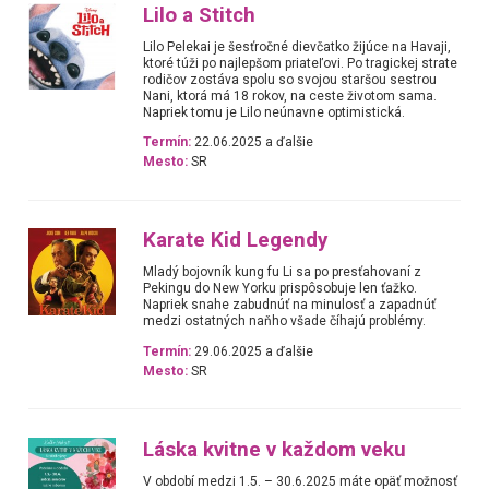
Lilo a Stitch
Lilo Pelekai je šesťročné dievčatko žijúce na Havaji,
ktoré túži po najlepšom priateľovi. Po tragickej strate
rodičov zostáva spolu so svojou staršou sestrou
Nani, ktorá má 18 rokov, na ceste životom sama.
Napriek tomu je Lilo neúnavne optimistická.
Termín:
22.06.2025 a ďalšie
Mesto:
SR
Karate Kid Legendy
Mladý bojovník kung fu Li sa po presťahovaní z
Pekingu do New Yorku prispôsobuje len ťažko.
Napriek snahe zabudnúť na minulosť a zapadnúť
medzi ostatných naňho všade číhajú problémy.
Termín:
29.06.2025 a ďalšie
Mesto:
SR
Láska kvitne v každom veku
V období medzi 1.5. – 30.6.2025 máte opäť možnosť