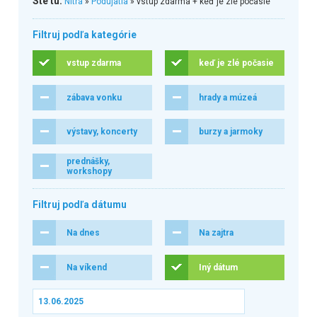
Ste tu:
Nitra
»
Podujatia
» vstup zdarma + keď je zlé počasie
Filtruj podľa kategórie
vstup zdarma
keď je zlé počasie
zábava vonku
hrady a múzeá
výstavy, koncerty
burzy a jarmoky
prednášky,
workshopy
Filtruj podľa dátumu
Na dnes
Na zajtra
Na víkend
Iný dátum