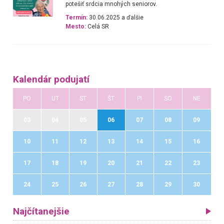
potešiť srdcia mnohých seniorov.
Termín:
30.06.2025 a ďalšie
Mesto:
Celá SR
Kalendár podujatí
PO
UT
ST
ŠT
PI
SO
NE
03
04
05
06
07
08
09
10
11
12
13
14
15
16
17
18
19
20
21
22
23
24
25
26
27
28
29
30
Najčítanejšie