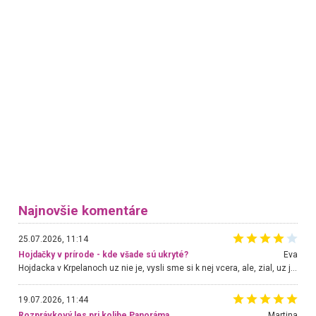
Najnovšie komentáre
25.07.2026, 11:14
Hojdačky v prírode - kde všade sú ukryté?
Eva
Hojdacka v Krpelanoch uz nie je, vysli sme si k nej vcera, ale, zial, uz je znicena. Ak sem planujete cestu len kvoli hojdacke, mozete si ju usetrit. Krasny vyhlad je tu vsak aj bez hojdacky :-)
19.07.2026, 11:44
Rozprávkový les pri kolibe Panoráma
Martina