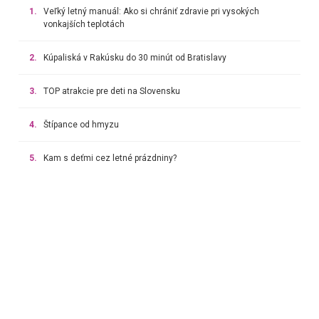
1.
Veľký letný manuál: Ako si chrániť zdravie pri vysokých
vonkajších teplotách
2.
Kúpaliská v Rakúsku do 30 minút od Bratislavy
3.
TOP atrakcie pre deti na Slovensku
4.
Štípance od hmyzu
5.
Kam s deťmi cez letné prázdniny?