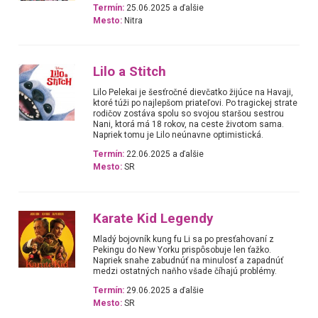
Termín:
25.06.2025 a ďalšie
Mesto:
Nitra
Lilo a Stitch
Lilo Pelekai je šesťročné dievčatko žijúce na Havaji,
ktoré túži po najlepšom priateľovi. Po tragickej strate
rodičov zostáva spolu so svojou staršou sestrou
Nani, ktorá má 18 rokov, na ceste životom sama.
Napriek tomu je Lilo neúnavne optimistická.
Termín:
22.06.2025 a ďalšie
Mesto:
SR
Karate Kid Legendy
Mladý bojovník kung fu Li sa po presťahovaní z
Pekingu do New Yorku prispôsobuje len ťažko.
Napriek snahe zabudnúť na minulosť a zapadnúť
medzi ostatných naňho všade číhajú problémy.
Termín:
29.06.2025 a ďalšie
Mesto:
SR