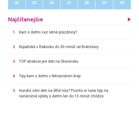
24
25
26
27
28
29
30
Najčítanejšie
1.
Kam s deťmi cez letné prázdniny?
2.
Kúpaliská v Rakúsku do 30 minút od Bratislavy
3.
TOP atrakcie pre deti na Slovensku
4.
Tipy kam s deťmi v Nitrianskom kraji
5.
Hundrú vám deti na dlhé túry? Pozrite si naše tipy na
nenáročné výlety s deťmi len do 15 minút chôdze