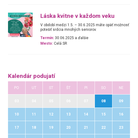
Láska kvitne v každom veku
V období medzi 1.5. – 30.6.2025 máte opäť možnosť
potešiť srdcia mnohých seniorov.
Termín:
30.06.2025 a ďalšie
Mesto:
Celá SR
Kalendár podujatí
PO
UT
ST
ŠT
PI
SO
NE
03
04
05
06
07
08
09
10
11
12
13
14
15
16
17
18
19
20
21
22
23