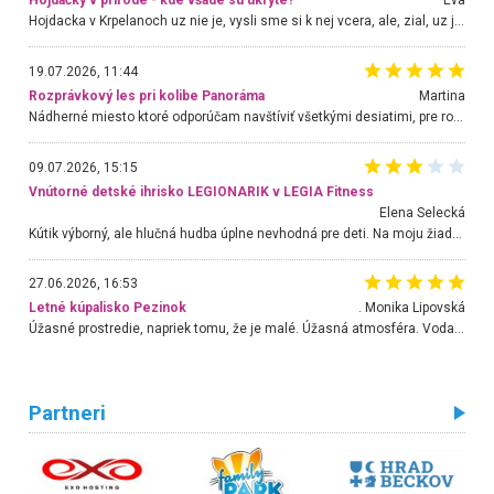
Hojdačky v prírode - kde všade sú ukryté?
Eva
Hojdacka v Krpelanoch uz nie je, vysli sme si k nej vcera, ale, zial, uz je znicena. Ak sem planujete cestu len kvoli hojdacke, mozete si ju usetrit. Krasny vyhlad je tu vsak aj bez hojdacky :-)
19.07.2026, 11:44
Rozprávkový les pri kolibe Panoráma
Martina
Nádherné miesto ktoré odporúčam navštíviť všetkými desiatimi, pre rodiny s deťmi, dôchodcom... Proste a jednoducho ozaj rozprávkový les.. určite ešte prídeme. Odniesli sme si na pamiatku krásne tričká,
09.07.2026, 15:15
Vnútorné detské ihrisko LEGIONARIK v LEGIA Fitness
Elena Selecká
Kútik výborný, ale hlučná hudba úplne nevhodná pre deti. Na moju žiadosť o aspoň sušenie nereagovali.
27.06.2026, 16:53
Letné kúpalisko Pezinok
. Monika Lipovská
Úžasné prostredie, napriek tomu, že je malé. Úžasná atmosféra. Voda fantastická a nádherná. Ľudí je pomerne veľa, ale su mili a ohľaduplní. Je veľmi zaujímavé sledovať, ako dokážu spolu športovať cudzí ľudia a bez ohľadu na vek. Vládne tu pohoda. Vnuka neviem dostať z vody. Ďakujem za krásny deň . Urcite sa sem vrátim. Jediný problém je s parkovaním, ale aj ten sa mi podarilo vyriešiť. Monika Bratislava
Partneri