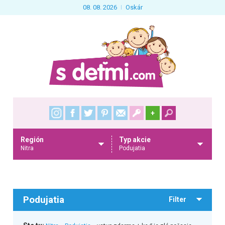
08. 08. 2026
Oskár
+
Región
Typ akcie
Nitra
Podujatia
Podujatia
Filter