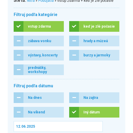
Ste tu:
Nitra
»
Podujatia
» vstup zdarma + keď je zlé počasie
Filtruj podľa kategórie
vstup zdarma
keď je zlé počasie
zábava vonku
hrady a múzeá
výstavy, koncerty
burzy a jarmoky
prednášky,
workshopy
Filtruj podľa dátumu
Na dnes
Na zajtra
Na víkend
Iný dátum