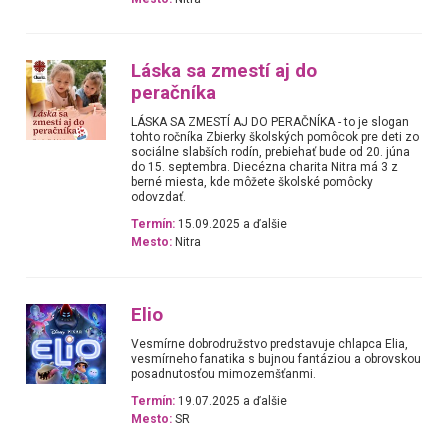
Láska sa zmestí aj do
peračníka
LÁSKA SA ZMESTÍ AJ DO PERAČNÍKA - to je slogan
tohto ročníka Zbierky školských pomôcok pre deti zo
sociálne slabších rodín, prebiehať bude od 20. júna
do 15. septembra. Diecézna charita Nitra má 3 z
berné miesta, kde môžete školské pomôcky
odovzdať.
Termín:
15.09.2025 a ďalšie
Mesto:
Nitra
Elio
Vesmírne dobrodružstvo predstavuje chlapca Elia,
vesmírneho fanatika s bujnou fantáziou a obrovskou
posadnutosťou mimozemšťanmi.
Termín:
19.07.2025 a ďalšie
Mesto:
SR