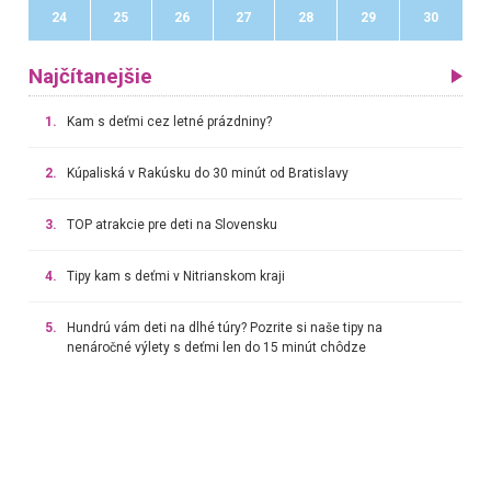
24
25
26
27
28
29
30
Najčítanejšie
1.
Kam s deťmi cez letné prázdniny?
2.
Kúpaliská v Rakúsku do 30 minút od Bratislavy
3.
TOP atrakcie pre deti na Slovensku
4.
Tipy kam s deťmi v Nitrianskom kraji
5.
Hundrú vám deti na dlhé túry? Pozrite si naše tipy na
nenáročné výlety s deťmi len do 15 minút chôdze