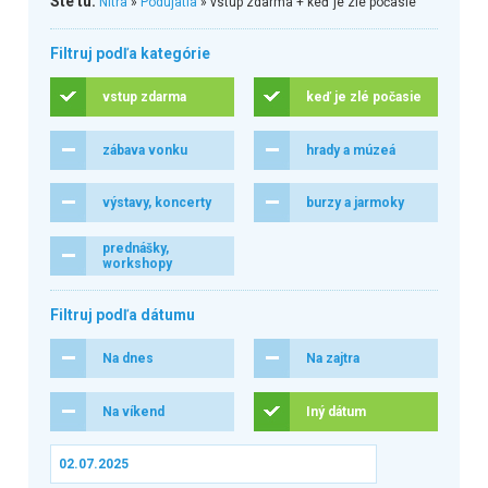
Ste tu:
Nitra
»
Podujatia
» vstup zdarma + keď je zlé počasie
Filtruj podľa kategórie
vstup zdarma
keď je zlé počasie
zábava vonku
hrady a múzeá
výstavy, koncerty
burzy a jarmoky
prednášky,
workshopy
Filtruj podľa dátumu
Na dnes
Na zajtra
Na víkend
Iný dátum