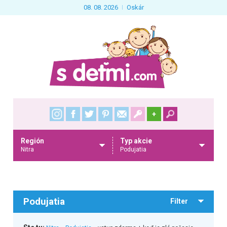
08. 08. 2026
Oskár
+
Región
Typ akcie
Nitra
Podujatia
Podujatia
Filter