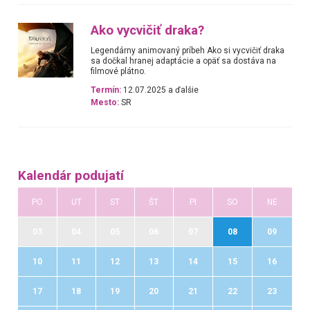
Ako vycvičiť draka?
Legendárny animovaný príbeh Ako si vycvičiť draka
sa dočkal hranej adaptácie a opäť sa dostáva na
filmové plátno.
Termín:
12.07.2025 a ďalšie
Mesto:
SR
Kalendár podujatí
PO
UT
ST
ŠT
PI
SO
NE
03
04
05
06
07
08
09
10
11
12
13
14
15
16
17
18
19
20
21
22
23