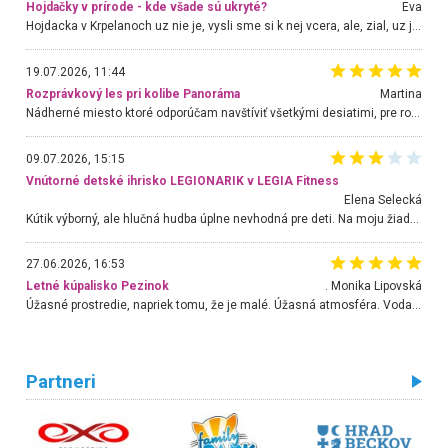
Hojdačky v prírode - kde všade sú ukryté?
Eva
Hojdacka v Krpelanoch uz nie je, vysli sme si k nej vcera, ale, zial, uz je znicena. Ak sem planujete cestu len kvoli hojdacke, mozete si ju usetrit. Krasny vyhlad je tu vsak aj bez hojdacky :-)
19.07.2026, 11:44
Rozprávkový les pri kolibe Panoráma
Martina
Nádherné miesto ktoré odporúčam navštíviť všetkými desiatimi, pre rodiny s deťmi, dôchodcom... Proste a jednoducho ozaj rozprávkový les.. určite ešte prídeme. Odniesli sme si na pamiatku krásne tričká,
09.07.2026, 15:15
Vnútorné detské ihrisko LEGIONARIK v LEGIA Fitness
Elena Selecká
Kútik výborný, ale hlučná hudba úplne nevhodná pre deti. Na moju žiadosť o aspoň sušenie nereagovali.
27.06.2026, 16:53
Letné kúpalisko Pezinok
. Monika Lipovská
Úžasné prostredie, napriek tomu, že je malé. Úžasná atmosféra. Voda fantastická a nádherná. Ľudí je pomerne veľa, ale su mili a ohľaduplní. Je veľmi zaujímavé sledovať, ako dokážu spolu športovať cudzí ľudia a bez ohľadu na vek. Vládne tu pohoda. Vnuka neviem dostať z vody. Ďakujem za krásny deň . Urcite sa sem vrátim. Jediný problém je s parkovaním, ale aj ten sa mi podarilo vyriešiť. Monika Bratislava
Partneri