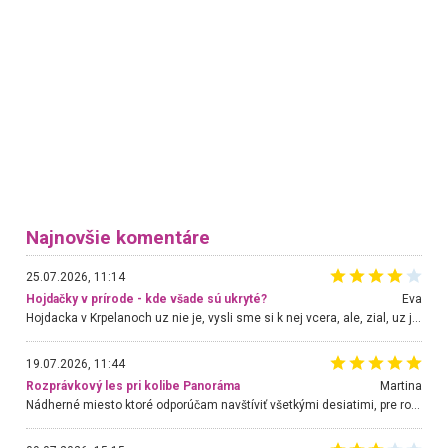
Najnovšie komentáre
25.07.2026, 11:14
Hojdačky v prírode - kde všade sú ukryté?
Eva
Hojdacka v Krpelanoch uz nie je, vysli sme si k nej vcera, ale, zial, uz je znicena. Ak sem planujete cestu len kvoli hojdacke, mozete si ju usetrit. Krasny vyhlad je tu vsak aj bez hojdacky :-)
19.07.2026, 11:44
Rozprávkový les pri kolibe Panoráma
Martina
Nádherné miesto ktoré odporúčam navštíviť všetkými desiatimi, pre rodiny s deťmi, dôchodcom... Proste a jednoducho ozaj rozprávkový les.. určite ešte prídeme. Odniesli sme si na pamiatku krásne tričká,