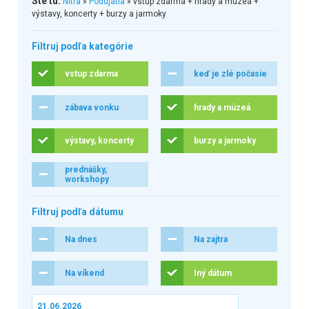
Ste tu:
Nitra
»
Podujatia
» vstup zdarma + hrady a múzeá +
výstavy, koncerty + burzy a jarmoky
Filtruj podľa kategórie
vstup zdarma
keď je zlé počasie
zábava vonku
hrady a múzeá
výstavy, koncerty
burzy a jarmoky
prednášky,
workshopy
Filtruj podľa dátumu
Na dnes
Na zajtra
Na víkend
Iný dátum