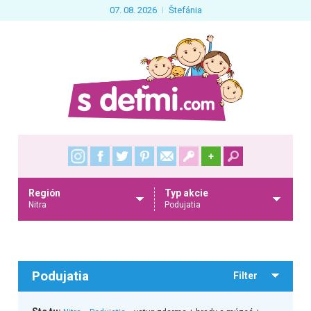
07. 08. 2026
Štefánia
+
Región
Typ akcie
Nitra
Podujatia
Podujatia
Filter