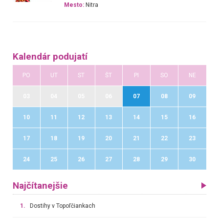
Mesto:
Nitra
Kalendár podujatí
PO
UT
ST
ŠT
PI
SO
NE
03
04
05
06
07
08
09
10
11
12
13
14
15
16
17
18
19
20
21
22
23
24
25
26
27
28
29
30
Najčítanejšie
1.
Dostihy v Topoľčiankach