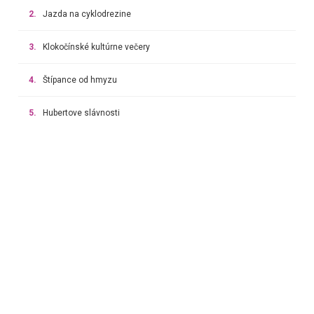
2.
Jazda na cyklodrezine
3.
Klokočínské kultúrne večery
4.
Štípance od hmyzu
5.
Hubertove slávnosti