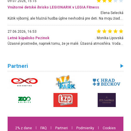
09.07.2026, 15:15
Vnútorné detské ihrisko LEGIONARIK v LEGIA Fitness
Elena Selecká
Kútik výborný, ale hlučná hudba úplne nevhodná pre deti. Na moju žiadosť o aspoň sušenie nereagovali.
27.06.2026, 16:53
Letné kúpalisko Pezinok
. Monika Lipovská
Úžasné prostredie, napriek tomu, že je malé. Úžasná atmosféra. Voda fantastická a nádherná. Ľudí je pomerne veľa, ale su mili a ohľaduplní. Je veľmi zaujímavé sledovať, ako dokážu spolu športovať cudzí ľudia a bez ohľadu na vek. Vládne tu pohoda. Vnuka neviem dostať z vody. Ďakujem za krásny deň . Urcite sa sem vrátim. Jediný problém je s parkovaním, ale aj ten sa mi podarilo vyriešiť. Monika Bratislava
Partneri
2% z dane
l
FAQ
l
Partneri
l
Podmienky
l
Cookies