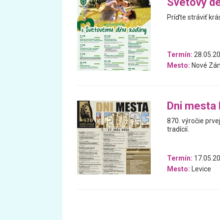
Svetový de
Príďte stráviť kr
Termín:
28.05.20
Mesto:
Nové Zá
Dni mesta 
870. výročie prve
tradícií.
Termín:
17.05.20
Mesto:
Levice