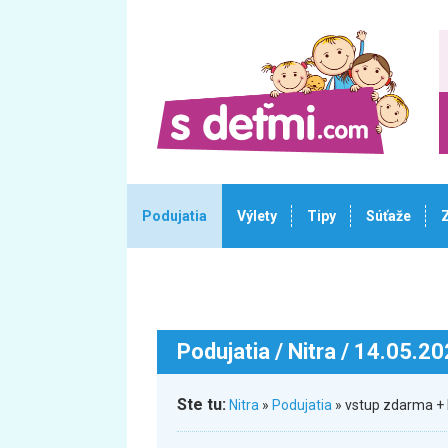
Podujatia
Výlety
Tipy
Súťaže
Podujatia
/ Nitra / 14.05.2
Ste tu:
Nitra
»
Podujatia
» vstup zdarma + 