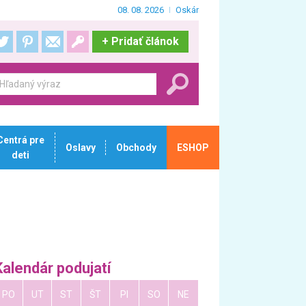
08. 08. 2026
Oskár
+
Pridať článok
Centrá pre
Oslavy
Obchody
ESHOP
deti
Kalendár podujatí
PO
UT
ST
ŠT
PI
SO
NE