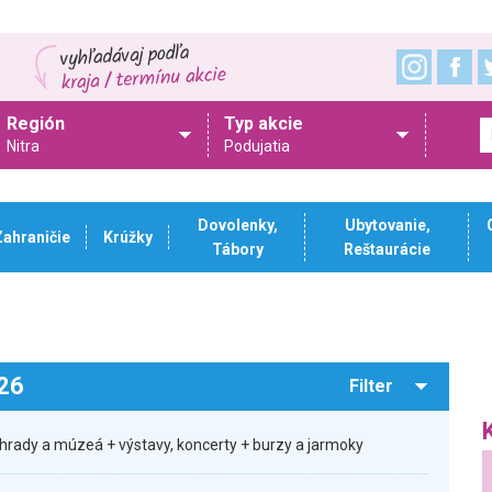
Región
Typ akcie
Nitra
Podujatia
Dovolenky,
Ubytovanie,
Zahraničie
Krúžky
Tábory
Reštaurácie
026
Filter
hrady a múzeá + výstavy, koncerty + burzy a jarmoky