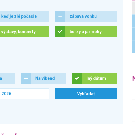
keď je zlé počasie
zábava vonku
výstavy, koncerty
burzy a jarmoky
ra
Na víkend
Iný dátum