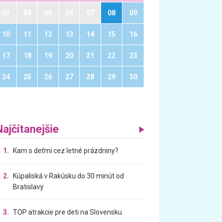
03
04
05
06
07
08
09
10
11
12
13
14
15
16
17
18
19
20
21
22
23
24
25
26
27
28
29
30
Najčítanejšie
1.
Kam s deťmi cez letné prázdniny?
2.
Kúpaliská v Rakúsku do 30 minút od
Bratislavy
3.
TOP atrakcie pre deti na Slovensku