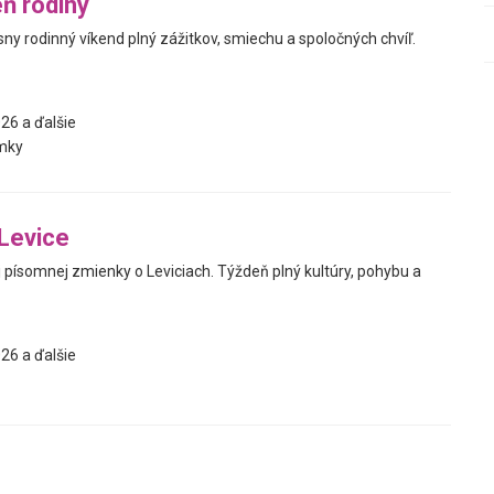
ň rodiny
ásny rodinný víkend plný zážitkov, smiechu a spoločných chvíľ.
26 a ďalšie
mky
Levice
j písomnej zmienky o Leviciach. Týždeň plný kultúry, pohybu a
26 a ďalšie