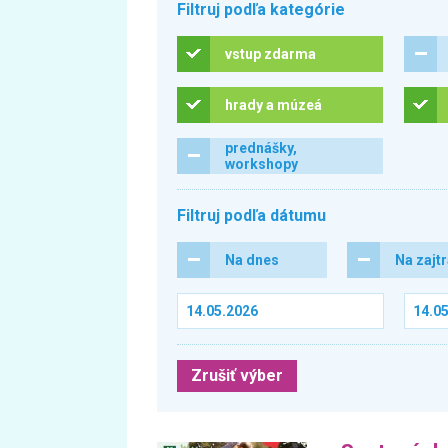
Filtruj podľa kategórie
vstup zdarma
hrady a múzeá
prednášky,
workshopy
Filtruj podľa dátumu
Na dnes
Na zajt
Zrušiť výber