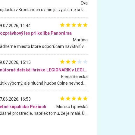
Eva
Hojdacka v Krpelanoch uz nie je, vysli sme si k nej vcera, ale, zial, uz je znicena. Ak sem planujete cestu len kvoli hojdacke, mozete si ju usetrit. Krasny vyhlad je tu vsak aj bez hojdacky :-)
9.07.2026, 11:44
ozprávkový les pri kolibe Panoráma
Martina
Nádherné miesto ktoré odporúčam navštíviť všetkými desiatimi, pre rodiny s deťmi, dôchodcom... Proste a jednoducho ozaj rozprávkový les.. určite ešte prídeme. Odniesli sme si na pamiatku krásne tričká,
9.07.2026, 15:15
Vnútorné detské ihrisko LEGIONARIK v LEGIA Fitness
Elena Selecká
Kútik výborný, ale hlučná hudba úplne nevhodná pre deti. Na moju žiadosť o aspoň sušenie nereagovali.
7.06.2026, 16:53
etné kúpalisko Pezinok
. Monika Lipovská
Úžasné prostredie, napriek tomu, že je malé. Úžasná atmosféra. Voda fantastická a nádherná. Ľudí je pomerne veľa, ale su mili a ohľaduplní. Je veľmi zaujímavé sledovať, ako dokážu spolu športovať cudzí ľudia a bez ohľadu na vek. Vládne tu pohoda. Vnuka neviem dostať z vody. Ďakujem za krásny deň . Urcite sa sem vrátim. Jediný problém je s parkovaním, ale aj ten sa mi podarilo vyriešiť. Monika Bratislava