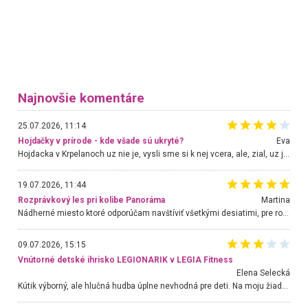
Najnovšie komentáre
25.07.2026, 11:14
Hojdačky v prírode - kde všade sú ukryté?
Eva
Hojdacka v Krpelanoch uz nie je, vysli sme si k nej vcera, ale, zial, uz je znicena. Ak sem planujete cestu len kvoli hojdacke, mozete si ju usetrit. Krasny vyhlad je tu vsak aj bez hojdacky :-)
19.07.2026, 11:44
Rozprávkový les pri kolibe Panoráma
Martina
Nádherné miesto ktoré odporúčam navštíviť všetkými desiatimi, pre rodiny s deťmi, dôchodcom... Proste a jednoducho ozaj rozprávkový les.. určite ešte prídeme. Odniesli sme si na pamiatku krásne tričká,
09.07.2026, 15:15
Vnútorné detské ihrisko LEGIONARIK v LEGIA Fitness
Elena Selecká
Kútik výborný, ale hlučná hudba úplne nevhodná pre deti. Na moju žiadosť o aspoň sušenie nereagovali.