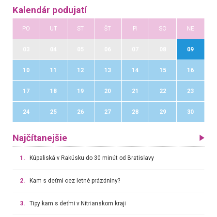
Kalendár podujatí
PO
UT
ST
ŠT
PI
SO
NE
03
04
05
06
07
08
09
10
11
12
13
14
15
16
17
18
19
20
21
22
23
24
25
26
27
28
29
30
Najčítanejšie
1.
Kúpaliská v Rakúsku do 30 minút od Bratislavy
2.
Kam s deťmi cez letné prázdniny?
3.
Tipy kam s deťmi v Nitrianskom kraji