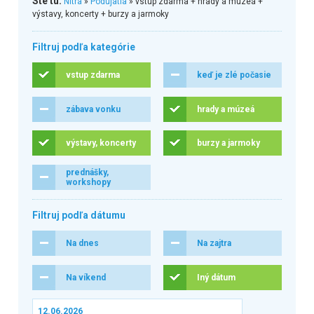
Ste tu:
Nitra
»
Podujatia
» vstup zdarma + hrady a múzeá +
výstavy, koncerty + burzy a jarmoky
Filtruj podľa kategórie
vstup zdarma
keď je zlé počasie
zábava vonku
hrady a múzeá
výstavy, koncerty
burzy a jarmoky
prednášky,
workshopy
Filtruj podľa dátumu
Na dnes
Na zajtra
Na víkend
Iný dátum