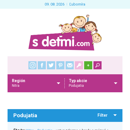
09. 08. 2026
Ľubomíra
+
Región
Typ akcie
Nitra
Podujatia
Podujatia
Filter