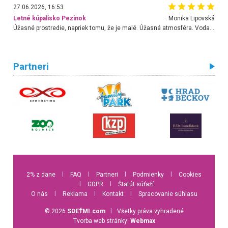
27.06.2026, 16:53
Letné kúpalisko Pezinok
. Monika Lipovská
Úžasné prostredie, napriek tomu, že je malé. Úžasná atmosféra. Voda fantastická a nádherná. Ľudí je pomerne veľa, ale su mili a ohľaduplní. Je veľmi zaujímavé sledovať, ako dokážu spolu športovať cudzí ľudia a bez ohľadu na vek. Vládne tu pohoda. Vnuka neviem dostať z vody. Ďakujem za krásny deň . Urcite sa sem vrátim. Jediný problém je s parkovaním, ale aj ten sa mi podarilo vyriešiť. Monika Bratislava
Partneri
2% z dane
l
FAQ
l
Partneri
l
Podmienky
l
Cookies
l
GDPR
l
Štatút súťaží
O nás
l
Reklama
l
Kontakt
l
Spracovanie súhlasu
© 2026
SDEŤMI.com
l
Všetky práva vyhradené
Tvorba web stránky:
Webmax