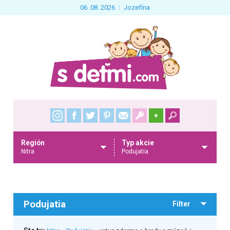
06. 08. 2026
Jozefína
+
Región
Typ akcie
Nitra
Podujatia
Podujatia
Filter