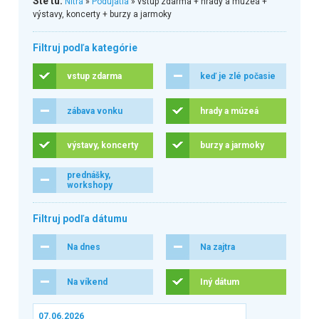
Ste tu:
Nitra
»
Podujatia
» vstup zdarma + hrady a múzeá +
výstavy, koncerty + burzy a jarmoky
Filtruj podľa kategórie
vstup zdarma
keď je zlé počasie
zábava vonku
hrady a múzeá
výstavy, koncerty
burzy a jarmoky
prednášky,
workshopy
Filtruj podľa dátumu
Na dnes
Na zajtra
Na víkend
Iný dátum