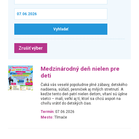
Zrušiť výber
Medzinárodný deň nielen pre
deti
Čaká vás veselé popoludnie plné zábavy, detského
nadšenia, súťaží, pesničiek aj milých stretnutí. A
keďže tento deň patrí nielen deťom, vítaní sú úplne
všetci – malí, veľkí aj tí, ktorí sa chcú aspoň na
chvíľu vrátiť do detských čias.
Termín:
07.06.2026
Mesto:
Tlmače