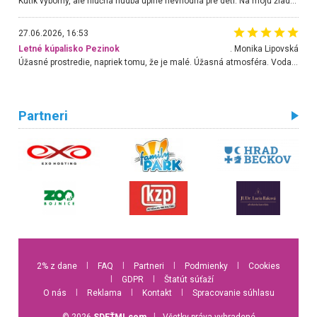
Kútik výborný, ale hlučná hudba úplne nevhodná pre deti. Na moju žiadosť o aspoň sušenie nereagovali.
27.06.2026, 16:53
Letné kúpalisko Pezinok
. Monika Lipovská
Úžasné prostredie, napriek tomu, že je malé. Úžasná atmosféra. Voda fantastická a nádherná. Ľudí je pomerne veľa, ale su mili a ohľaduplní. Je veľmi zaujímavé sledovať, ako dokážu spolu športovať cudzí ľudia a bez ohľadu na vek. Vládne tu pohoda. Vnuka neviem dostať z vody. Ďakujem za krásny deň . Urcite sa sem vrátim. Jediný problém je s parkovaním, ale aj ten sa mi podarilo vyriešiť. Monika Bratislava
Partneri
2% z dane
l
FAQ
l
Partneri
l
Podmienky
l
Cookies
l
GDPR
l
Štatút súťaží
O nás
l
Reklama
l
Kontakt
l
Spracovanie súhlasu