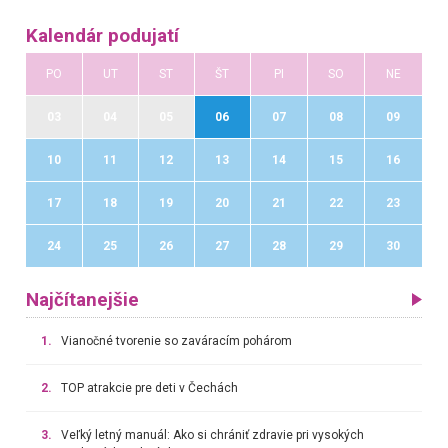
Kalendár podujatí
PO
UT
ST
ŠT
PI
SO
NE
03
04
05
06
07
08
09
10
11
12
13
14
15
16
17
18
19
20
21
22
23
24
25
26
27
28
29
30
Najčítanejšie
1.
Vianočné tvorenie so zaváracím pohárom
2.
TOP atrakcie pre deti v Čechách
3.
Veľký letný manuál: Ako si chrániť zdravie pri vysokých