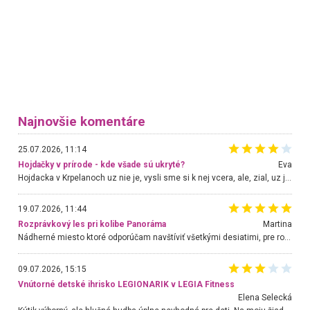
Najnovšie komentáre
25.07.2026, 11:14
Hojdačky v prírode - kde všade sú ukryté?
Eva
Hojdacka v Krpelanoch uz nie je, vysli sme si k nej vcera, ale, zial, uz je znicena. Ak sem planujete cestu len kvoli hojdacke, mozete si ju usetrit. Krasny vyhlad je tu vsak aj bez hojdacky :-)
19.07.2026, 11:44
Rozprávkový les pri kolibe Panoráma
Martina
Nádherné miesto ktoré odporúčam navštíviť všetkými desiatimi, pre rodiny s deťmi, dôchodcom... Proste a jednoducho ozaj rozprávkový les.. určite ešte prídeme. Odniesli sme si na pamiatku krásne tričká,
09.07.2026, 15:15
Vnútorné detské ihrisko LEGIONARIK v LEGIA Fitness
Elena Selecká