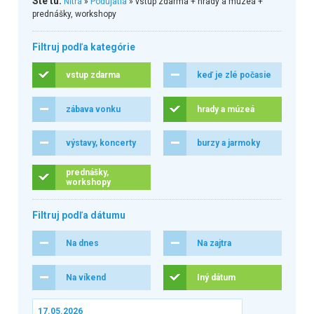
Ste tu:
Nitra
»
Podujatia
» vstup zdarma + hrady a múzeá +
prednášky, workshopy
Filtruj podľa kategórie
vstup zdarma
keď je zlé počasie
zábava vonku
hrady a múzeá
výstavy, koncerty
burzy a jarmoky
prednášky,
workshopy
Filtruj podľa dátumu
Na dnes
Na zajtra
Na víkend
Iný dátum