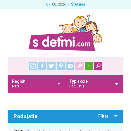
07. 08. 2026
Štefánia
+
Región
Typ akcie
Nitra
Podujatia
Podujatia
Filter