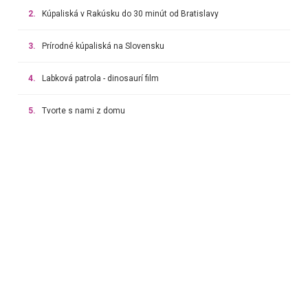
2.
Kúpaliská v Rakúsku do 30 minút od Bratislavy
3.
Prírodné kúpaliská na Slovensku
4.
Labková patrola - dinosaurí film
5.
Tvorte s nami z domu