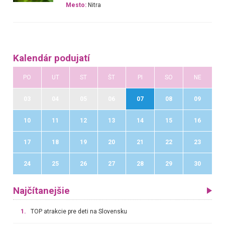
Mesto:
Nitra
Kalendár podujatí
PO
UT
ST
ŠT
PI
SO
NE
03
04
05
06
07
08
09
10
11
12
13
14
15
16
17
18
19
20
21
22
23
24
25
26
27
28
29
30
Najčítanejšie
1.
TOP atrakcie pre deti na Slovensku