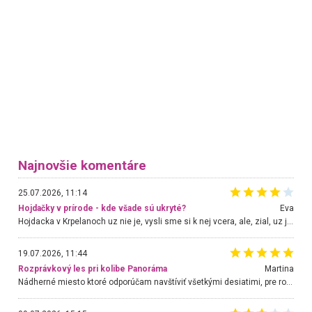
Najnovšie komentáre
25.07.2026, 11:14
Hojdačky v prírode - kde všade sú ukryté?
Eva
Hojdacka v Krpelanoch uz nie je, vysli sme si k nej vcera, ale, zial, uz je znicena. Ak sem planujete cestu len kvoli hojdacke, mozete si ju usetrit. Krasny vyhlad je tu vsak aj bez hojdacky :-)
19.07.2026, 11:44
Rozprávkový les pri kolibe Panoráma
Martina
Nádherné miesto ktoré odporúčam navštíviť všetkými desiatimi, pre rodiny s deťmi, dôchodcom... Proste a jednoducho ozaj rozprávkový les.. určite ešte prídeme. Odniesli sme si na pamiatku krásne tričká,