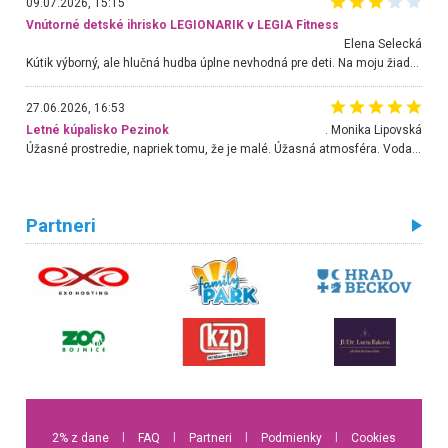
09.07.2026, 15:15
Vnútorné detské ihrisko LEGIONARIK v LEGIA Fitness
Elena Selecká
Kútik výborný, ale hlučná hudba úplne nevhodná pre deti. Na moju žiadosť o aspoň sušenie nereagovali.
27.06.2026, 16:53
Letné kúpalisko Pezinok
. Monika Lipovská
Úžasné prostredie, napriek tomu, že je malé. Úžasná atmosféra. Voda fantastická a nádherná. Ľudí je pomerne veľa, ale su mili a ohľaduplní. Je veľmi zaujímavé sledovať, ako dokážu spolu športovať cudzí ľudia a bez ohľadu na vek. Vládne tu pohoda. Vnuka neviem dostať z vody. Ďakujem za krásny deň . Urcite sa sem vrátim. Jediný problém je s parkovaním, ale aj ten sa mi podarilo vyriešiť. Monika Bratislava
Partneri
2% z dane
l
FAQ
l
Partneri
l
Podmienky
l
Cookies