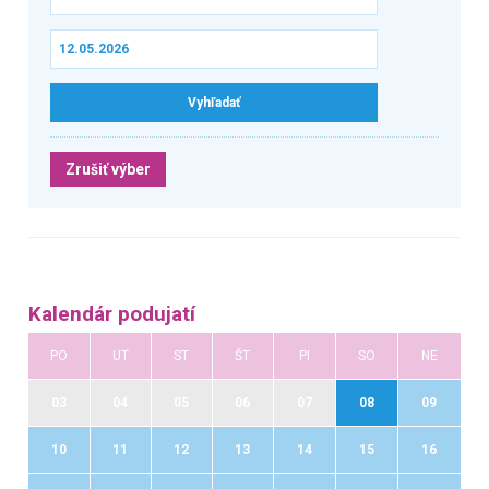
Zrušiť výber
Kalendár podujatí
PO
UT
ST
ŠT
PI
SO
NE
03
04
05
06
07
08
09
10
11
12
13
14
15
16