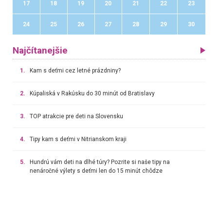
17
18
19
20
21
22
23
24
25
26
27
28
29
30
Najčítanejšie
1.
Kam s deťmi cez letné prázdniny?
2.
Kúpaliská v Rakúsku do 30 minút od Bratislavy
3.
TOP atrakcie pre deti na Slovensku
4.
Tipy kam s deťmi v Nitrianskom kraji
5.
Hundrú vám deti na dlhé túry? Pozrite si naše tipy na
nenáročné výlety s deťmi len do 15 minút chôdze