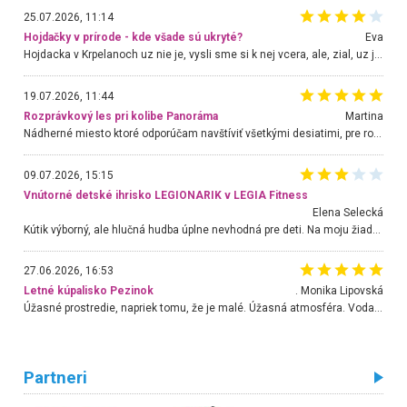
25.07.2026, 11:14
Hojdačky v prírode - kde všade sú ukryté?
Eva
Hojdacka v Krpelanoch uz nie je, vysli sme si k nej vcera, ale, zial, uz je znicena. Ak sem planujete cestu len kvoli hojdacke, mozete si ju usetrit. Krasny vyhlad je tu vsak aj bez hojdacky :-)
19.07.2026, 11:44
Rozprávkový les pri kolibe Panoráma
Martina
Nádherné miesto ktoré odporúčam navštíviť všetkými desiatimi, pre rodiny s deťmi, dôchodcom... Proste a jednoducho ozaj rozprávkový les.. určite ešte prídeme. Odniesli sme si na pamiatku krásne tričká,
09.07.2026, 15:15
Vnútorné detské ihrisko LEGIONARIK v LEGIA Fitness
Elena Selecká
Kútik výborný, ale hlučná hudba úplne nevhodná pre deti. Na moju žiadosť o aspoň sušenie nereagovali.
27.06.2026, 16:53
Letné kúpalisko Pezinok
. Monika Lipovská
Úžasné prostredie, napriek tomu, že je malé. Úžasná atmosféra. Voda fantastická a nádherná. Ľudí je pomerne veľa, ale su mili a ohľaduplní. Je veľmi zaujímavé sledovať, ako dokážu spolu športovať cudzí ľudia a bez ohľadu na vek. Vládne tu pohoda. Vnuka neviem dostať z vody. Ďakujem za krásny deň . Urcite sa sem vrátim. Jediný problém je s parkovaním, ale aj ten sa mi podarilo vyriešiť. Monika Bratislava
Partneri