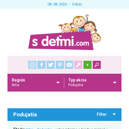
08. 08. 2026
Oskár
+
Región
Typ akcie
Nitra
Podujatia
Podujatia
Filter