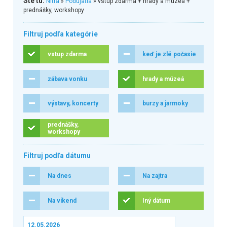
Ste tu:
Nitra
»
Podujatia
» vstup zdarma + hrady a múzeá +
prednášky, workshopy
Filtruj podľa kategórie
vstup zdarma
keď je zlé počasie
zábava vonku
hrady a múzeá
výstavy, koncerty
burzy a jarmoky
prednášky,
workshopy
Filtruj podľa dátumu
Na dnes
Na zajtra
Na víkend
Iný dátum