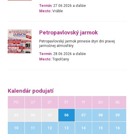
Termín:
27.06.2026 a ďalšie
Mesto:
Vráble
Petropavlovský jarmok
Petropavlovský jarmok prinesie štyri dni pravej
jarmočnej atmosféry.
Termín:
28.06.2026 a ďalšie
Mesto:
Topoľčany
Kalendár podujatí
PO
UT
ST
ŠT
PI
SO
NE
03
04
05
06
07
08
09
10
11
12
13
14
15
16