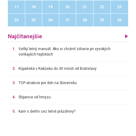
17
18
19
20
21
22
23
24
25
26
27
28
29
30
Najčítanejšie
1.
Veľký letný manuál: Ako si chrániť zdravie pri vysokých
vonkajších teplotách
2.
Kúpaliská v Rakúsku do 30 minút od Bratislavy
3.
TOP atrakcie pre deti na Slovensku
4.
Štípance od hmyzu
5.
Kam s deťmi cez letné prázdniny?