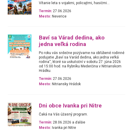
Vítanie leta s vojakmi, policajtmi, hasičmi...
Termín:
27.06.2026
Mesto:
Neverice
Baví sa Várad dedina, ako
jedna veľká rodina
Po roku vás srdečne pozývame na obľúbené rodinné
podujatie „Baví sa Varád dedina, ako jedna veľká
rodina“, ktoré sa uskutoční v sobotu 27. júna 2026
od 15:00 hod. na Rybníku Mederčina v Nitrianskom
Hrádku.
Termín:
27.06.2026
Mesto:
Nitriansky Hrádok
Dni obce Ivanka pri Nitre
Čaká na Vás úžasný program.
Termín:
28.06.2026 a ďalšie
Mesto:
Ivanka pri Nitre