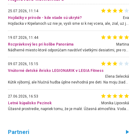
25.07.2026, 11:14
Hojdačky v prírode - kde všade sú ukryté?
Eva
Hojdacka v Krpelanoch uz nie je, vysli sme si k nej vcera, ale, zial, uz je znicena. Ak sem planujete cestu len kvoli hojdacke, mozete si ju usetrit. Krasny vyhlad je tu vsak aj bez hojdacky :-)
19.07.2026, 11:44
Rozprávkový les pri kolibe Panoráma
Martina
Nádherné miesto ktoré odporúčam navštíviť všetkými desiatimi, pre rodiny s deťmi, dôchodcom... Proste a jednoducho ozaj rozprávkový les.. určite ešte prídeme. Odniesli sme si na pamiatku krásne tričká,
09.07.2026, 15:15
Vnútorné detské ihrisko LEGIONARIK v LEGIA Fitness
Elena Selecká
Kútik výborný, ale hlučná hudba úplne nevhodná pre deti. Na moju žiadosť o aspoň sušenie nereagovali.
27.06.2026, 16:53
Letné kúpalisko Pezinok
. Monika Lipovská
Úžasné prostredie, napriek tomu, že je malé. Úžasná atmosféra. Voda fantastická a nádherná. Ľudí je pomerne veľa, ale su mili a ohľaduplní. Je veľmi zaujímavé sledovať, ako dokážu spolu športovať cudzí ľudia a bez ohľadu na vek. Vládne tu pohoda. Vnuka neviem dostať z vody. Ďakujem za krásny deň . Urcite sa sem vrátim. Jediný problém je s parkovaním, ale aj ten sa mi podarilo vyriešiť. Monika Bratislava
Partneri