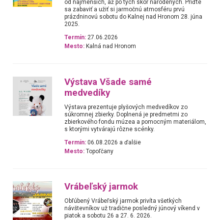
od najmenších, až po tých skôr narodených. Príďte
sa zabaviť a užiť si jarmočnú atmosféru prvú
prázdninovú sobotu do Kalnej nad Hronom 28. júna
2025.
Termín:
27.06.2026
Mesto:
Kalná nad Hronom
Výstava Všade samé
medvedíky
Výstava prezentuje plyšových medvedíkov zo
súkromnej zbierky. Doplnená je predmetmi zo
zbierkového fondu múzea a pomocným materiálom,
s ktorými vytvárajú rôzne scénky.
Termín:
06.08.2026 a ďalšie
Mesto:
Topoľčany
Vrábeľský jarmok
Obľúbený Vrábeľský jarmok privíta všetkých
návštevníkov už tradične posledný júnový víkend v
piatok a sobotu 26 a 27. 6. 2026.