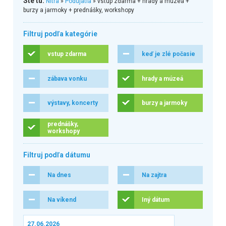
Ste tu:
Nitra
»
Podujatia
» vstup zdarma + hrady a múzeá +
burzy a jarmoky + prednášky, workshopy
Filtruj podľa kategórie
vstup zdarma
keď je zlé počasie
zábava vonku
hrady a múzeá
výstavy, koncerty
burzy a jarmoky
prednášky,
workshopy
Filtruj podľa dátumu
Na dnes
Na zajtra
Na víkend
Iný dátum