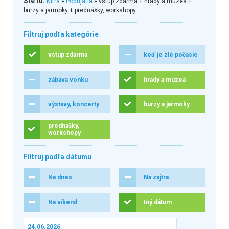
Ste tu:
Nitra
»
Podujatia
» vstup zdarma + hrady a múzeá +
burzy a jarmoky + prednášky, workshopy
Filtruj podľa kategórie
vstup zdarma
keď je zlé počasie
zábava vonku
hrady a múzeá
výstavy, koncerty
burzy a jarmoky
prednášky,
workshopy
Filtruj podľa dátumu
Na dnes
Na zajtra
Na víkend
Iný dátum