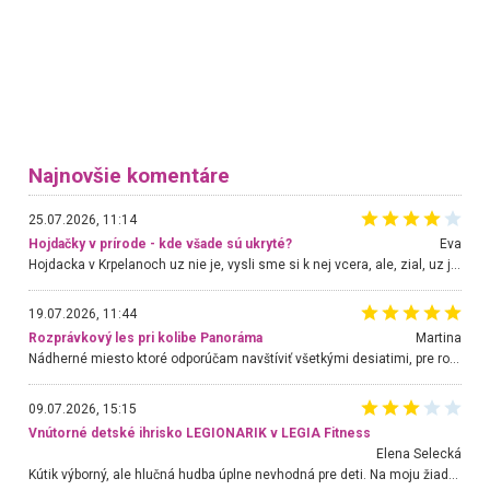
Najnovšie komentáre
25.07.2026, 11:14
Hojdačky v prírode - kde všade sú ukryté?
Eva
Hojdacka v Krpelanoch uz nie je, vysli sme si k nej vcera, ale, zial, uz je znicena. Ak sem planujete cestu len kvoli hojdacke, mozete si ju usetrit. Krasny vyhlad je tu vsak aj bez hojdacky :-)
19.07.2026, 11:44
Rozprávkový les pri kolibe Panoráma
Martina
Nádherné miesto ktoré odporúčam navštíviť všetkými desiatimi, pre rodiny s deťmi, dôchodcom... Proste a jednoducho ozaj rozprávkový les.. určite ešte prídeme. Odniesli sme si na pamiatku krásne tričká,
09.07.2026, 15:15
Vnútorné detské ihrisko LEGIONARIK v LEGIA Fitness
Elena Selecká
Kútik výborný, ale hlučná hudba úplne nevhodná pre deti. Na moju žiadosť o aspoň sušenie nereagovali.