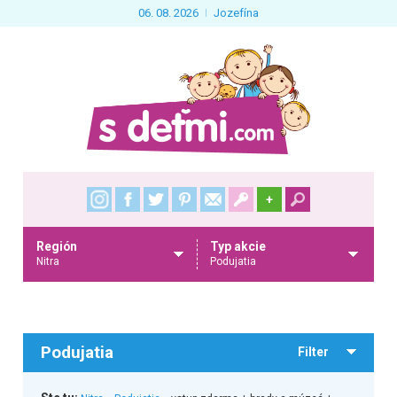
06. 08. 2026
Jozefína
+
Región
Typ akcie
Nitra
Podujatia
Podujatia
Filter