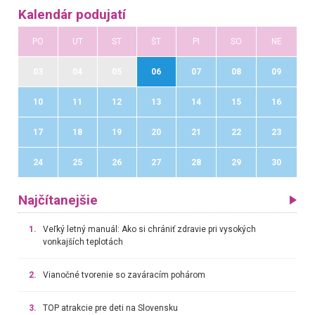
Kalendár podujatí
PO
UT
ST
ŠT
PI
SO
NE
03
04
05
06
07
08
09
10
11
12
13
14
15
16
17
18
19
20
21
22
23
24
25
26
27
28
29
30
Najčítanejšie
1.
Veľký letný manuál: Ako si chrániť zdravie pri vysokých
vonkajších teplotách
2.
Vianočné tvorenie so zaváracím pohárom
3.
TOP atrakcie pre deti na Slovensku