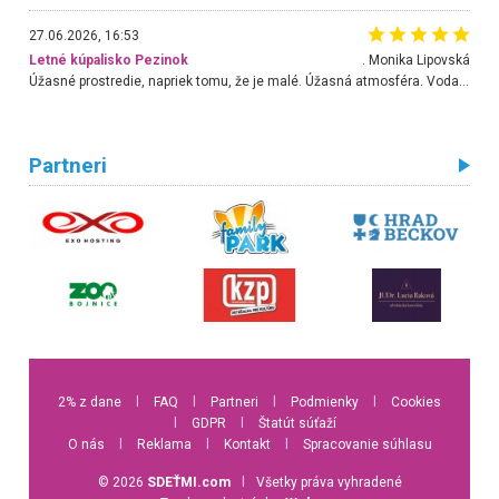
27.06.2026, 16:53
Letné kúpalisko Pezinok
. Monika Lipovská
Úžasné prostredie, napriek tomu, že je malé. Úžasná atmosféra. Voda fantastická a nádherná. Ľudí je pomerne veľa, ale su mili a ohľaduplní. Je veľmi zaujímavé sledovať, ako dokážu spolu športovať cudzí ľudia a bez ohľadu na vek. Vládne tu pohoda. Vnuka neviem dostať z vody. Ďakujem za krásny deň . Urcite sa sem vrátim. Jediný problém je s parkovaním, ale aj ten sa mi podarilo vyriešiť. Monika Bratislava
Partneri
2% z dane
l
FAQ
l
Partneri
l
Podmienky
l
Cookies
l
GDPR
l
Štatút súťaží
O nás
l
Reklama
l
Kontakt
l
Spracovanie súhlasu
© 2026
SDEŤMI.com
l
Všetky práva vyhradené