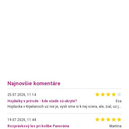
Najnovšie komentáre
25.07.2026, 11:14
Hojdačky v prírode - kde všade sú ukryté?
Eva
Hojdacka v Krpelanoch uz nie je, vysli sme si k nej vcera, ale, zial, uz je znicena. Ak sem planujete cestu len kvoli hojdacke, mozete si ju usetrit. Krasny vyhlad je tu vsak aj bez hojdacky :-)
19.07.2026, 11:44
Rozprávkový les pri kolibe Panoráma
Martina