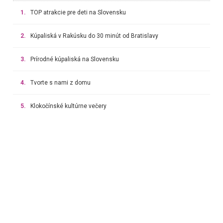
1.
TOP atrakcie pre deti na Slovensku
2.
Kúpaliská v Rakúsku do 30 minút od Bratislavy
3.
Prírodné kúpaliská na Slovensku
4.
Tvorte s nami z domu
5.
Klokočínské kultúrne večery