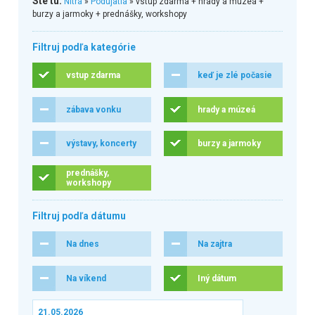
Ste tu:
Nitra
»
Podujatia
» vstup zdarma + hrady a múzeá +
burzy a jarmoky + prednášky, workshopy
Filtruj podľa kategórie
vstup zdarma
keď je zlé počasie
zábava vonku
hrady a múzeá
výstavy, koncerty
burzy a jarmoky
prednášky,
workshopy
Filtruj podľa dátumu
Na dnes
Na zajtra
Na víkend
Iný dátum