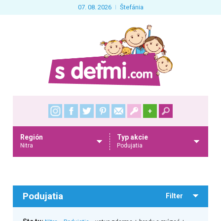
07. 08. 2026
Štefánia
+
Región
Typ akcie
Nitra
Podujatia
Podujatia
Filter