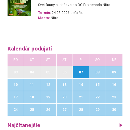
Svet fauny prichádza do OC Promenada Nitra.
Termín:
24.05.2026 a ďalšie
Mesto:
Nitra
Kalendár podujatí
PO
UT
ST
ŠT
PI
SO
NE
03
04
05
06
07
08
09
10
11
12
13
14
15
16
17
18
19
20
21
22
23
24
25
26
27
28
29
30
Najčítanejšie