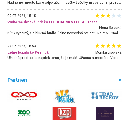
Nádherné miesto ktoré odporúčam navštíviť všetkými desiatimi, pre rodiny s deťmi, dôchodcom... Proste a jednoducho ozaj rozprávkový les.. určite ešte prídeme. Odniesli sme si na pamiatku krásne tričká,
09.07.2026, 15:15
Vnútorné detské ihrisko LEGIONARIK v LEGIA Fitness
Elena Selecká
Kútik výborný, ale hlučná hudba úplne nevhodná pre deti. Na moju žiadosť o aspoň sušenie nereagovali.
27.06.2026, 16:53
Letné kúpalisko Pezinok
. Monika Lipovská
Úžasné prostredie, napriek tomu, že je malé. Úžasná atmosféra. Voda fantastická a nádherná. Ľudí je pomerne veľa, ale su mili a ohľaduplní. Je veľmi zaujímavé sledovať, ako dokážu spolu športovať cudzí ľudia a bez ohľadu na vek. Vládne tu pohoda. Vnuka neviem dostať z vody. Ďakujem za krásny deň . Urcite sa sem vrátim. Jediný problém je s parkovaním, ale aj ten sa mi podarilo vyriešiť. Monika Bratislava
Partneri