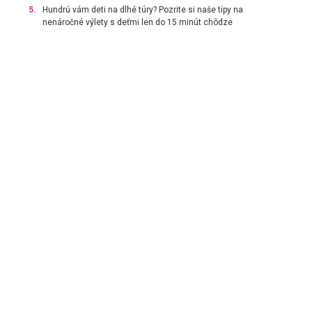
5.
Hundrú vám deti na dlhé túry? Pozrite si naše tipy na
nenáročné výlety s deťmi len do 15 minút chôdze