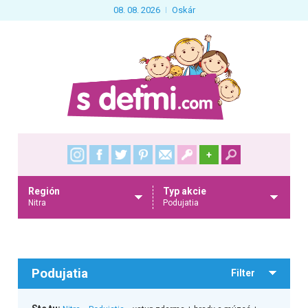
08. 08. 2026
Oskár
+
Región
Typ akcie
Nitra
Podujatia
Podujatia
Filter