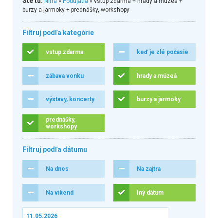
Ste tu:
Nitra
»
Podujatia
» vstup zdarma + hrady a múzeá +
burzy a jarmoky + prednášky, workshopy
Filtruj podľa kategórie
vstup zdarma
keď je zlé počasie
zábava vonku
hrady a múzeá
výstavy, koncerty
burzy a jarmoky
prednášky,
workshopy
Filtruj podľa dátumu
Na dnes
Na zajtra
Na víkend
Iný dátum