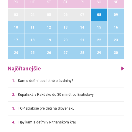
PO
UT
ST
ŠT
PI
SO
NE
03
04
05
06
07
08
09
10
11
12
13
14
15
16
17
18
19
20
21
22
23
24
25
26
27
28
29
30
Najčítanejšie
1.
Kam s deťmi cez letné prázdniny?
2.
Kúpaliská v Rakúsku do 30 minút od Bratislavy
3.
TOP atrakcie pre deti na Slovensku
4.
Tipy kam s deťmi v Nitrianskom kraji