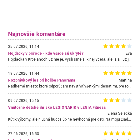
Najnovšie komentáre
25.07.2026, 11:14
Hojdačky v prírode - kde všade sú ukryté?
Eva
Hojdacka v Krpelanoch uz nie je, vysli sme si k nej vcera, ale, zial, uz je znicena. Ak sem planujete cestu len kvoli hojdacke, mozete si ju usetrit. Krasny vyhlad je tu vsak aj bez hojdacky :-)
19.07.2026, 11:44
Rozprávkový les pri kolibe Panoráma
Martina
Nádherné miesto ktoré odporúčam navštíviť všetkými desiatimi, pre rodiny s deťmi, dôchodcom... Proste a jednoducho ozaj rozprávkový les.. určite ešte prídeme. Odniesli sme si na pamiatku krásne tričká,
09.07.2026, 15:15
Vnútorné detské ihrisko LEGIONARIK v LEGIA Fitness
Elena Selecká
Kútik výborný, ale hlučná hudba úplne nevhodná pre deti. Na moju žiadosť o aspoň sušenie nereagovali.
27.06.2026, 16:53