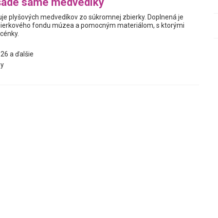
šade samé medvedíky
je plyšových medvedíkov zo súkromnej zbierky. Doplnená je
ierkového fondu múzea a pomocným materiálom, s ktorými
scénky.
26 a ďalšie
y