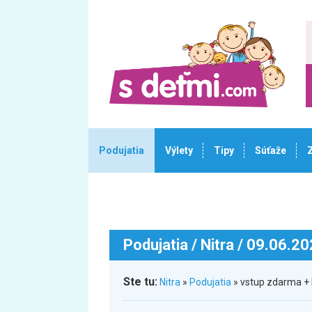
Podujatia
Výlety
Tipy
Súťaže
Podujatia
/ Nitra / 09.06.2
Ste tu:
Nitra
»
Podujatia
» vstup zdarma + 