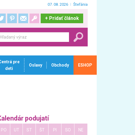
07. 08. 2026
Štefánia
+
Pridať článok
Centrá pre
Oslavy
Obchody
ESHOP
deti
Kalendár podujatí
PO
UT
ST
ŠT
PI
SO
NE