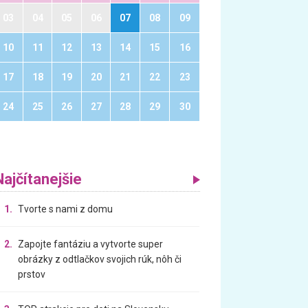
03
04
05
06
07
08
09
10
11
12
13
14
15
16
17
18
19
20
21
22
23
24
25
26
27
28
29
30
Najčítanejšie
1.
Tvorte s nami z domu
2.
Zapojte fantáziu a vytvorte super
obrázky z odtlačkov svojich rúk, nôh či
prstov