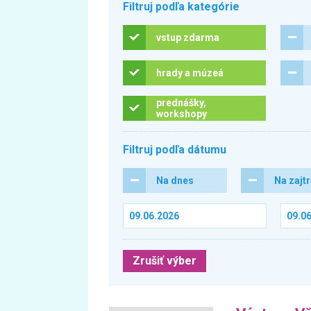
Filtruj podľa kategórie
vstup zdarma
hrady a múzeá
prednášky,
workshopy
Filtruj podľa dátumu
Na dnes
Na zajt
Zrušiť výber