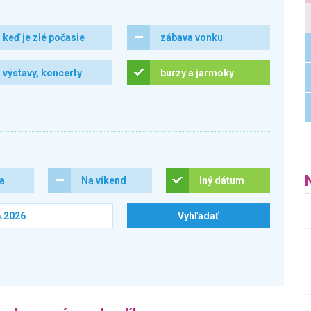
keď je zlé počasie
zábava vonku
výstavy, koncerty
burzy a jarmoky
ra
Na víkend
Iný dátum