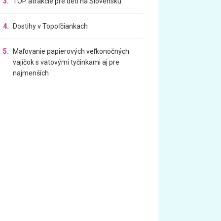
3.
TOP atrakcie pre deti na Slovensku
4.
Dostihy v Topoľčiankach
5.
Maľovanie papierových veľkonočných
vajíčok s vatovými tyčinkami aj pre
najmenších