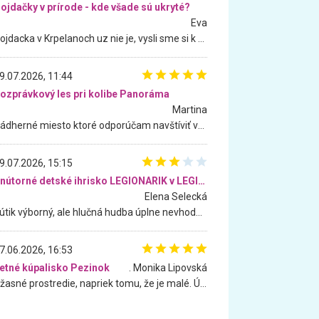
ojdačky v prírode - kde všade sú ukryté?
Eva
Hojdacka v Krpelanoch uz nie je, vysli sme si k nej vcera, ale, zial, uz je znicena. Ak sem planujete cestu len kvoli hojdacke, mozete si ju usetrit. Krasny vyhlad je tu vsak aj bez hojdacky :-)
9.07.2026, 11:44
ozprávkový les pri kolibe Panoráma
Martina
Nádherné miesto ktoré odporúčam navštíviť všetkými desiatimi, pre rodiny s deťmi, dôchodcom... Proste a jednoducho ozaj rozprávkový les.. určite ešte prídeme. Odniesli sme si na pamiatku krásne tričká,
9.07.2026, 15:15
Vnútorné detské ihrisko LEGIONARIK v LEGIA Fitness
Elena Selecká
Kútik výborný, ale hlučná hudba úplne nevhodná pre deti. Na moju žiadosť o aspoň sušenie nereagovali.
7.06.2026, 16:53
etné kúpalisko Pezinok
. Monika Lipovská
Úžasné prostredie, napriek tomu, že je malé. Úžasná atmosféra. Voda fantastická a nádherná. Ľudí je pomerne veľa, ale su mili a ohľaduplní. Je veľmi zaujímavé sledovať, ako dokážu spolu športovať cudzí ľudia a bez ohľadu na vek. Vládne tu pohoda. Vnuka neviem dostať z vody. Ďakujem za krásny deň . Urcite sa sem vrátim. Jediný problém je s parkovaním, ale aj ten sa mi podarilo vyriešiť. Monika Bratislava