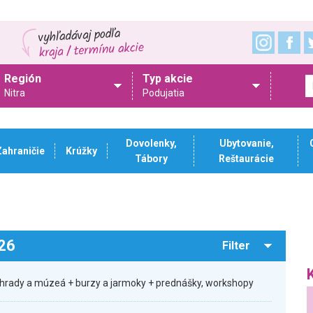
Región
Typ akcie
Nitra
Podujatia
Dovolenky,
Ubytovanie,
Zahraničie
Krúžky
Tábory
Reštaurácie
026
Filter
hrady a múzeá + burzy a jarmoky + prednášky, workshopy