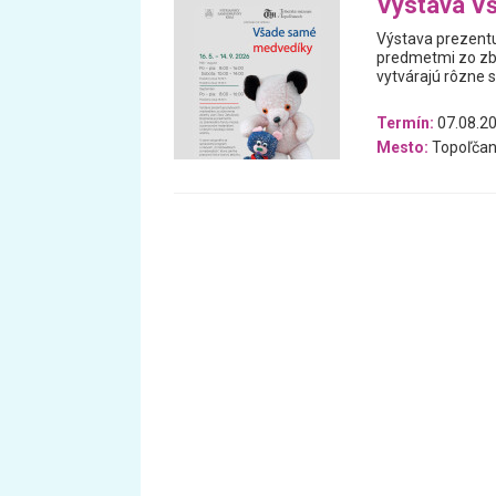
Výstava V
Výstava prezentu
predmetmi zo zb
vytvárajú rôzne 
Termín:
07.08.20
Mesto:
Topoľčan