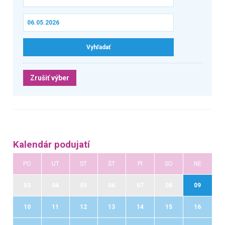
Zrušiť výber
Kalendár podujatí
PO
UT
ST
ŠT
PI
SO
NE
03
04
05
06
07
08
09
10
11
12
13
14
15
16