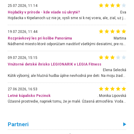
25.07.2026, 11:14
Hojdačky v prírode - kde všade sú ukryté?
Eva
Hojdacka v Krpelanoch uz nie je, vysli sme si k nej vcera, ale, zial, uz je znicena. Ak sem planujete cestu len kvoli hojdacke, mozete si ju usetrit. Krasny vyhlad je tu vsak aj bez hojdacky :-)
19.07.2026, 11:44
Rozprávkový les pri kolibe Panoráma
Martina
Nádherné miesto ktoré odporúčam navštíviť všetkými desiatimi, pre rodiny s deťmi, dôchodcom... Proste a jednoducho ozaj rozprávkový les.. určite ešte prídeme. Odniesli sme si na pamiatku krásne tričká,
09.07.2026, 15:15
Vnútorné detské ihrisko LEGIONARIK v LEGIA Fitness
Elena Selecká
Kútik výborný, ale hlučná hudba úplne nevhodná pre deti. Na moju žiadosť o aspoň sušenie nereagovali.
27.06.2026, 16:53
Letné kúpalisko Pezinok
. Monika Lipovská
Úžasné prostredie, napriek tomu, že je malé. Úžasná atmosféra. Voda fantastická a nádherná. Ľudí je pomerne veľa, ale su mili a ohľaduplní. Je veľmi zaujímavé sledovať, ako dokážu spolu športovať cudzí ľudia a bez ohľadu na vek. Vládne tu pohoda. Vnuka neviem dostať z vody. Ďakujem za krásny deň . Urcite sa sem vrátim. Jediný problém je s parkovaním, ale aj ten sa mi podarilo vyriešiť. Monika Bratislava
Partneri