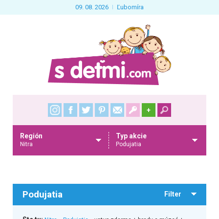
09. 08. 2026
Ľubomíra
+
Región
Typ akcie
Nitra
Podujatia
Podujatia
Filter