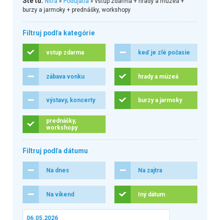
Ste tu:
Nitra
»
Podujatia
» vstup zdarma + hrady a múzeá +
burzy a jarmoky + prednášky, workshopy
Filtruj podľa kategórie
vstup zdarma
keď je zlé počasie
zábava vonku
hrady a múzeá
výstavy, koncerty
burzy a jarmoky
prednášky,
workshopy
Filtruj podľa dátumu
Na dnes
Na zajtra
Na víkend
Iný dátum