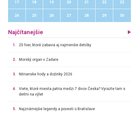
17
18
19
20
21
22
23
24
25
26
27
28
29
30
Najčítanejšie
1.
20 hier, ktoré zabavia aj najmenšie detičky
2.
Morský organ v Zadare
3.
Nitrianske hody a dožinky 2026
4.
Viete, ktoré miesta patria medzi 7 divov Česka? Vyrazte tam s
deťmi na výlet
5.
Najznámejšie legendy a povesti o Bratislave