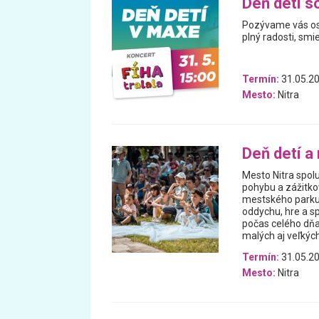
Deň detí s
Pozývame vás osl
plný radosti, smi
Termín:
31.05.2
Mesto:
Nitra
Deň detí a
Mesto Nitra spolu
pohybu a zážitko
mestského parku 
oddychu, hre a s
počas celého dňa 
malých aj veľkých.
Termín:
31.05.2
Mesto:
Nitra