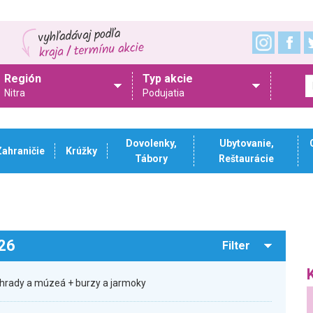
Región
Typ akcie
Nitra
Podujatia
Dovolenky,
Ubytovanie,
Zahraničie
Krúžky
Tábory
Reštaurácie
026
Filter
hrady a múzeá + burzy a jarmoky