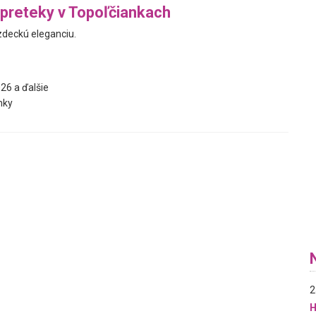
preteky v Topoľčiankach
zdeckú eleganciu.
26 a ďalšie
nky
2
H