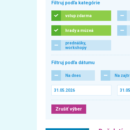
Filtruj podľa kategórie
vstup zdarma
hrady a múzeá
prednášky,
workshopy
Filtruj podľa dátumu
Na dnes
Na zajt
Zrušiť výber