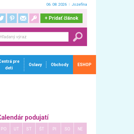
06. 08. 2026
Jozefína
+
Pridať článok
Centrá pre
Oslavy
Obchody
ESHOP
deti
Kalendár podujatí
PO
UT
ST
ŠT
PI
SO
NE