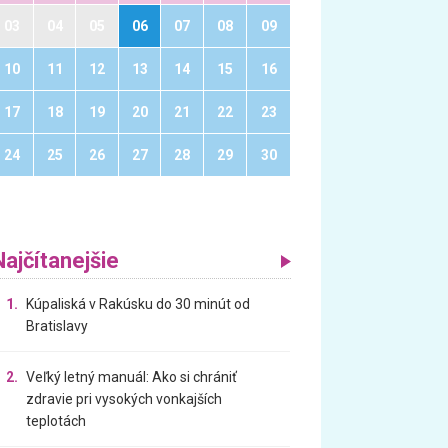
03
04
05
06
07
08
09
10
11
12
13
14
15
16
17
18
19
20
21
22
23
24
25
26
27
28
29
30
Najčítanejšie
1.
Kúpaliská v Rakúsku do 30 minút od
Bratislavy
2.
Veľký letný manuál: Ako si chrániť
zdravie pri vysokých vonkajších
teplotách