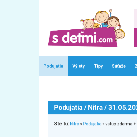
Podujatia
Výlety
Tipy
Súťaže
Podujatia
/ Nitra / 31.05.2
Ste tu:
Nitra
»
Podujatia
» vstup zdarma + 