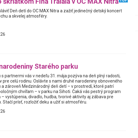
o škriatkom Fíha Tralala v OC MAX Nitra
TOP
áviť Deň detí do OC MAX Nitra a zažiť jedinečný detský koncert
echu a skvelej atmosféry.
026
 narodeniny Starého parku
 s partnermi vás v nedeľu 31. mája pozýva na deň plný radosti,
v pre celú rodinu. Oslávte s nami druhé narodeniny obnoveného
a zároveň Medzinárodný deň detí – v prostredí, ktoré patrí
poločným chvíľam – v parku na Sihoti. Čaká vás pestrý program
– vystúpenia, divadlo, hudba, tvorivé aktivity aj zábava pre
 Stačí prísť, rozložiť deku a užiť si atmosféru.
026