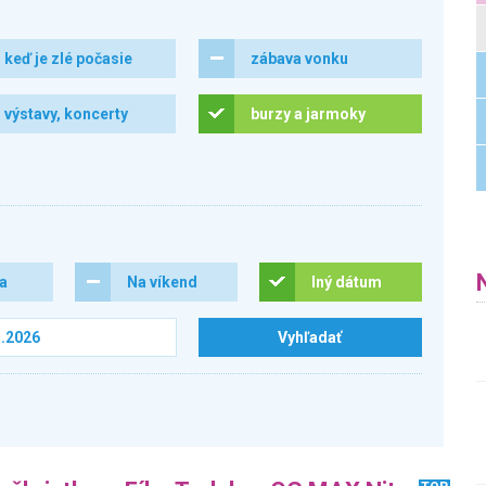
keď je zlé počasie
zábava vonku
výstavy, koncerty
burzy a jarmoky
ra
Na víkend
Iný dátum