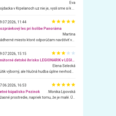
Eva
Hojdacka v Krpelanoch uz nie je, vysli sme si k nej vcera, ale, zial, uz je znicena. Ak sem planujete cestu len kvoli hojdacke, mozete si ju usetrit. Krasny vyhlad je tu vsak aj bez hojdacky :-)
9.07.2026, 11:44
ozprávkový les pri kolibe Panoráma
Martina
Nádherné miesto ktoré odporúčam navštíviť všetkými desiatimi, pre rodiny s deťmi, dôchodcom... Proste a jednoducho ozaj rozprávkový les.. určite ešte prídeme. Odniesli sme si na pamiatku krásne tričká,
9.07.2026, 15:15
Vnútorné detské ihrisko LEGIONARIK v LEGIA Fitness
Elena Selecká
Kútik výborný, ale hlučná hudba úplne nevhodná pre deti. Na moju žiadosť o aspoň sušenie nereagovali.
7.06.2026, 16:53
etné kúpalisko Pezinok
. Monika Lipovská
Úžasné prostredie, napriek tomu, že je malé. Úžasná atmosféra. Voda fantastická a nádherná. Ľudí je pomerne veľa, ale su mili a ohľaduplní. Je veľmi zaujímavé sledovať, ako dokážu spolu športovať cudzí ľudia a bez ohľadu na vek. Vládne tu pohoda. Vnuka neviem dostať z vody. Ďakujem za krásny deň . Urcite sa sem vrátim. Jediný problém je s parkovaním, ale aj ten sa mi podarilo vyriešiť. Monika Bratislava