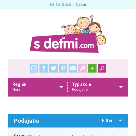
08. 08. 2026
Oskár
+
Región
Typ akcie
Nitra
Podujatia
Podujatia
Filter