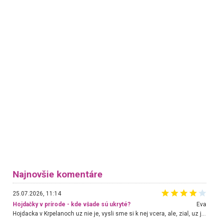
Najnovšie komentáre
25.07.2026, 11:14
Hojdačky v prírode - kde všade sú ukryté?
Eva
Hojdacka v Krpelanoch uz nie je, vysli sme si k nej vcera, ale, zial, uz je znicena. Ak sem planujete cestu len kvoli hojdacke, mozete si ju usetrit. Krasny vyhlad je tu vsak aj bez hojdacky :-)