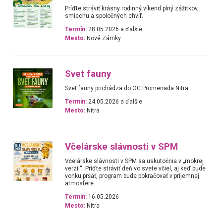
Príďte stráviť krásny rodinný víkend plný zážitkov,
smiechu a spoločných chvíľ.
Termín:
28.05.2026 a ďalšie
Mesto:
Nové Zámky
Svet fauny
Svet fauny prichádza do OC Promenada Nitra.
Termín:
24.05.2026 a ďalšie
Mesto:
Nitra
Včelárske slávnosti v SPM
Včelárske slávnosti v SPM sa uskutočnia v „mokrej
verzii“. Príďte stráviť deň vo svete včiel, aj keď bude
vonku pršať, program bude pokračovať v príjemnej
atmosfére.
Termín:
16.05.2026
Mesto:
Nitra