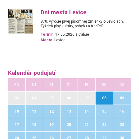
Dni mesta Levice
870. výročie prvej písomnej zmienky o Leviciach.
Týždeň plný kultúry, pohybu a tradícií.
Termín:
17.05.2026 a ďalšie
Mesto:
Levice
Kalendár podujatí
PO
UT
ST
ŠT
PI
SO
NE
03
04
05
06
07
08
09
10
11
12
13
14
15
16
17
18
19
20
21
22
23
24
25
26
27
28
29
30