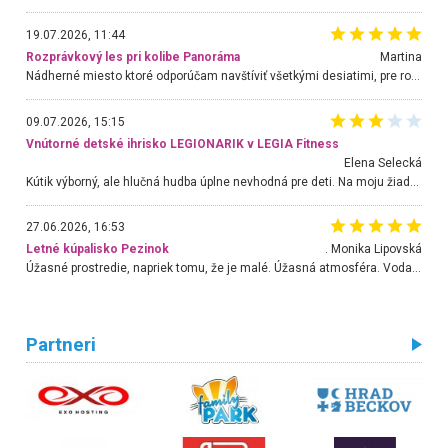
19.07.2026, 11:44
Rozprávkový les pri kolibe Panoráma
Martina
Nádherné miesto ktoré odporúčam navštíviť všetkými desiatimi, pre rodiny s deťmi, dôchodcom... Proste a jednoducho ozaj rozprávkový les.. určite ešte prídeme. Odniesli sme si na pamiatku krásne tričká,
09.07.2026, 15:15
Vnútorné detské ihrisko LEGIONARIK v LEGIA Fitness
Elena Selecká
Kútik výborný, ale hlučná hudba úplne nevhodná pre deti. Na moju žiadosť o aspoň sušenie nereagovali.
27.06.2026, 16:53
Letné kúpalisko Pezinok
. Monika Lipovská
Úžasné prostredie, napriek tomu, že je malé. Úžasná atmosféra. Voda fantastická a nádherná. Ľudí je pomerne veľa, ale su mili a ohľaduplní. Je veľmi zaujímavé sledovať, ako dokážu spolu športovať cudzí ľudia a bez ohľadu na vek. Vládne tu pohoda. Vnuka neviem dostať z vody. Ďakujem za krásny deň . Urcite sa sem vrátim. Jediný problém je s parkovaním, ale aj ten sa mi podarilo vyriešiť. Monika Bratislava
Partneri