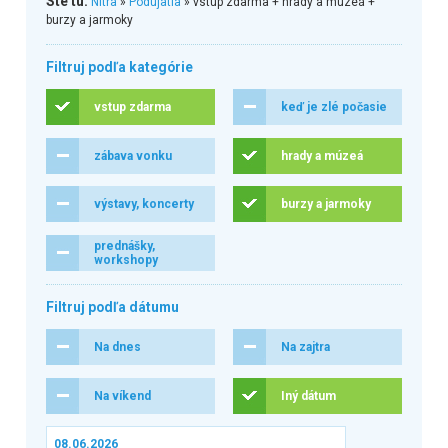
Ste tu:
Nitra
»
Podujatia
» vstup zdarma + hrady a múzeá +
burzy a jarmoky
Filtruj podľa kategórie
vstup zdarma
keď je zlé počasie
zábava vonku
hrady a múzeá
výstavy, koncerty
burzy a jarmoky
prednášky,
workshopy
Filtruj podľa dátumu
Na dnes
Na zajtra
Na víkend
Iný dátum