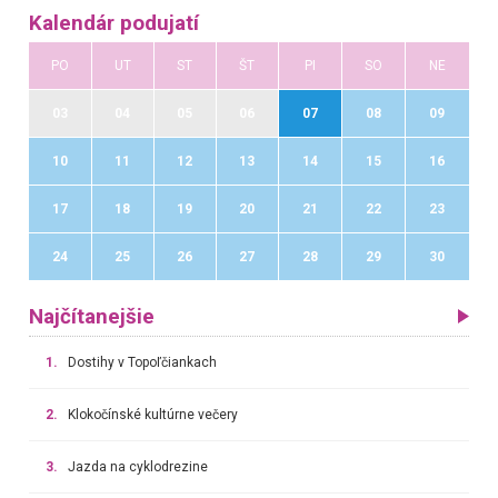
Kalendár podujatí
PO
UT
ST
ŠT
PI
SO
NE
03
04
05
06
07
08
09
10
11
12
13
14
15
16
17
18
19
20
21
22
23
24
25
26
27
28
29
30
Najčítanejšie
1.
Dostihy v Topoľčiankach
2.
Klokočínské kultúrne večery
3.
Jazda na cyklodrezine