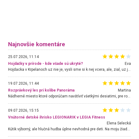
Najnovšie komentáre
25.07.2026, 11:14
Hojdačky v prírode - kde všade sú ukryté?
Eva
Hojdacka v Krpelanoch uz nie je, vysli sme si k nej vcera, ale, zial, uz je znicena. Ak sem planujete cestu len kvoli hojdacke, mozete si ju usetrit. Krasny vyhlad je tu vsak aj bez hojdacky :-)
19.07.2026, 11:44
Rozprávkový les pri kolibe Panoráma
Martina
Nádherné miesto ktoré odporúčam navštíviť všetkými desiatimi, pre rodiny s deťmi, dôchodcom... Proste a jednoducho ozaj rozprávkový les.. určite ešte prídeme. Odniesli sme si na pamiatku krásne tričká,
09.07.2026, 15:15
Vnútorné detské ihrisko LEGIONARIK v LEGIA Fitness
Elena Selecká
Kútik výborný, ale hlučná hudba úplne nevhodná pre deti. Na moju žiadosť o aspoň sušenie nereagovali.