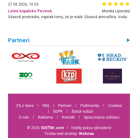
27.06.2026, 16:53
Letné kúpalisko Pezinok
. Monika Lipovská
Úžasné prostredie, napriek tomu, že je malé. Úžasná atmosféra. Voda fantastická a nádherná. Ľudí je pomerne veľa, ale su mili a ohľaduplní. Je veľmi zaujímavé sledovať, ako dokážu spolu športovať cudzí ľudia a bez ohľadu na vek. Vládne tu pohoda. Vnuka neviem dostať z vody. Ďakujem za krásny deň . Urcite sa sem vrátim. Jediný problém je s parkovaním, ale aj ten sa mi podarilo vyriešiť. Monika Bratislava
Partneri
2% z dane
l
FAQ
l
Partneri
l
Podmienky
l
Cookies
l
GDPR
l
Štatút súťaží
O nás
l
Reklama
l
Kontakt
l
Spracovanie súhlasu
© 2026
SDEŤMI.com
l
Všetky práva vyhradené
Tvorba web stránky:
Webmax