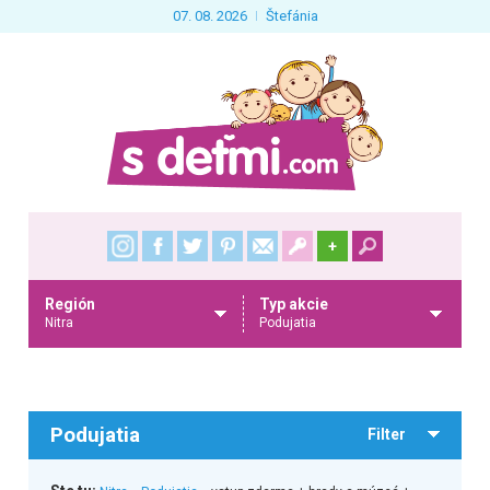
07. 08. 2026
Štefánia
+
Región
Typ akcie
Nitra
Podujatia
Podujatia
Filter