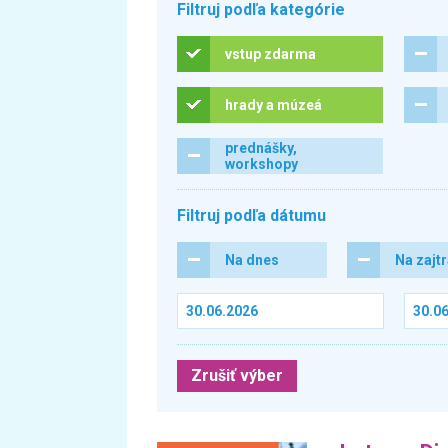
Filtruj podľa kategórie
vstup zdarma
hrady a múzeá
prednášky,
workshopy
Filtruj podľa dátumu
Na dnes
Na zajt
Zrušiť výber