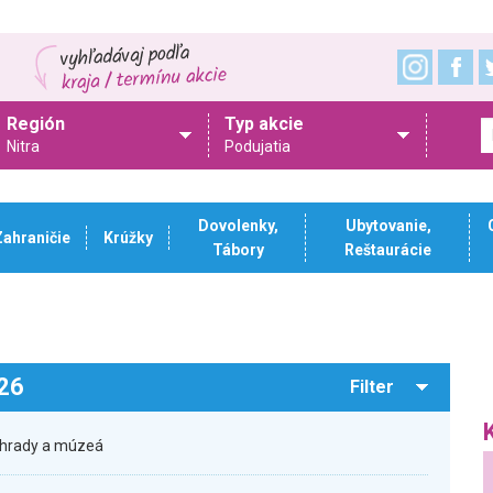
Región
Typ akcie
Nitra
Podujatia
Dovolenky,
Ubytovanie,
Zahraničie
Krúžky
Tábory
Reštaurácie
026
Filter
 hrady a múzeá