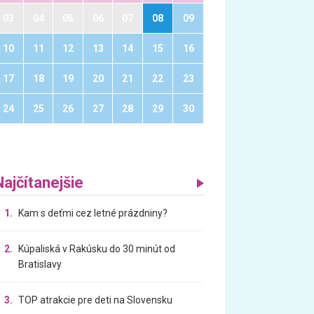
03
04
05
06
07
08
09
10
11
12
13
14
15
16
17
18
19
20
21
22
23
24
25
26
27
28
29
30
Najčítanejšie
1.
Kam s deťmi cez letné prázdniny?
2.
Kúpaliská v Rakúsku do 30 minút od
Bratislavy
3.
TOP atrakcie pre deti na Slovensku