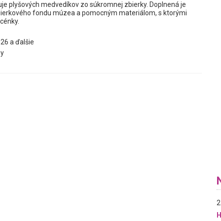
je plyšových medvedíkov zo súkromnej zbierky. Doplnená je
ierkového fondu múzea a pomocným materiálom, s ktorými
scénky.
26 a ďalšie
y
2
H