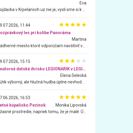
Eva
Hojdacka v Krpelanoch uz nie je, vysli sme si k nej vcera, ale, zial, uz je znicena. Ak sem planujete cestu len kvoli hojdacke, mozete si ju usetrit. Krasny vyhlad je tu vsak aj bez hojdacky :-)
9.07.2026, 11:44
ozprávkový les pri kolibe Panoráma
Martina
Nádherné miesto ktoré odporúčam navštíviť všetkými desiatimi, pre rodiny s deťmi, dôchodcom... Proste a jednoducho ozaj rozprávkový les.. určite ešte prídeme. Odniesli sme si na pamiatku krásne tričká,
9.07.2026, 15:15
Vnútorné detské ihrisko LEGIONARIK v LEGIA Fitness
Elena Selecká
Kútik výborný, ale hlučná hudba úplne nevhodná pre deti. Na moju žiadosť o aspoň sušenie nereagovali.
7.06.2026, 16:53
etné kúpalisko Pezinok
. Monika Lipovská
Úžasné prostredie, napriek tomu, že je malé. Úžasná atmosféra. Voda fantastická a nádherná. Ľudí je pomerne veľa, ale su mili a ohľaduplní. Je veľmi zaujímavé sledovať, ako dokážu spolu športovať cudzí ľudia a bez ohľadu na vek. Vládne tu pohoda. Vnuka neviem dostať z vody. Ďakujem za krásny deň . Urcite sa sem vrátim. Jediný problém je s parkovaním, ale aj ten sa mi podarilo vyriešiť. Monika Bratislava