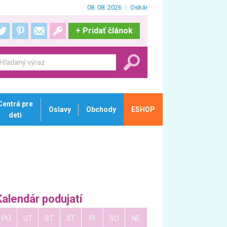
08. 08. 2026
Oskár
+
Pridať článok
Centrá pre
Oslavy
Obchody
ESHOP
deti
Kalendár podujatí
PO
UT
ST
ŠT
PI
SO
NE