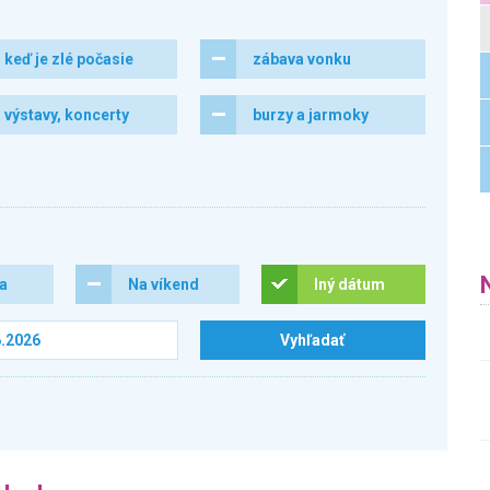
keď je zlé počasie
zábava vonku
výstavy, koncerty
burzy a jarmoky
ra
Na víkend
Iný dátum