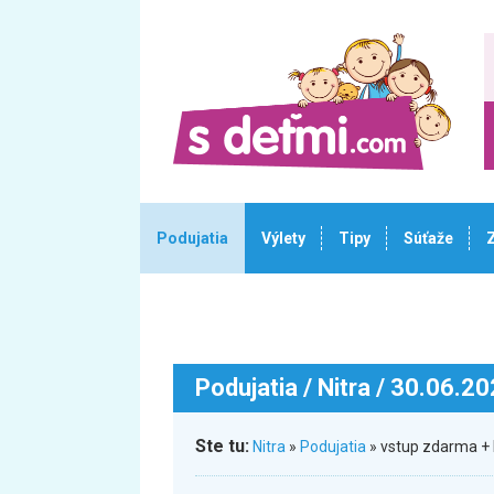
Podujatia
Výlety
Tipy
Súťaže
Podujatia
/ Nitra / 30.06.2
Ste tu:
Nitra
»
Podujatia
» vstup zdarma +