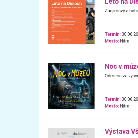
Leto na Di
Zaujímavý a boha
Termín:
30.06.2
Mesto:
Nitra
Noc v múz
Odmena za vysve
Termín:
30.06.2
Mesto:
Nitra
Výstava V