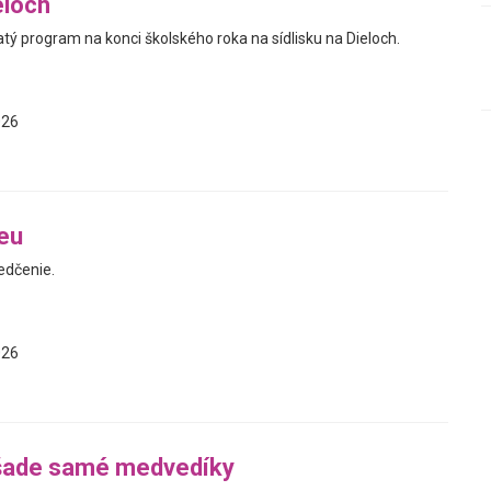
eloch
tý program na konci školského roka na sídlisku na Dieloch.
026
eu
dčenie.
026
šade samé medvedíky