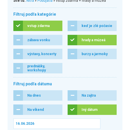
Ste tu:
Nitra
»
Podujatia
» vstup zdarma + hrady a múzeá
Filtruj podľa kategórie
vstup zdarma
keď je zlé počasie
zábava vonku
hrady a múzeá
výstavy, koncerty
burzy a jarmoky
prednášky,
workshopy
Filtruj podľa dátumu
Na dnes
Na zajtra
Na víkend
Iný dátum