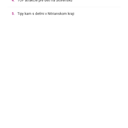
4.
TOP atrakcie pre deti na Slovensku
5.
Tipy kam s deťmi v Nitrianskom kraji