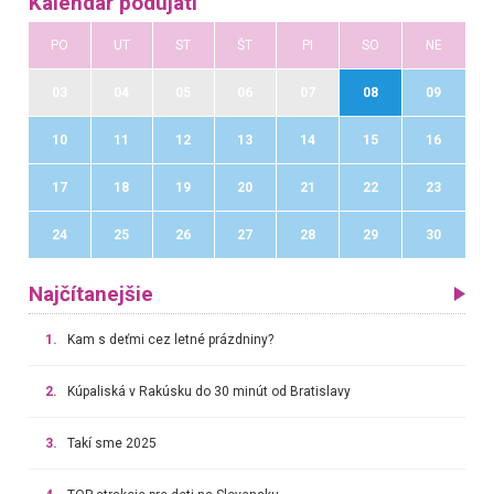
Kalendár podujatí
PO
UT
ST
ŠT
PI
SO
NE
03
04
05
06
07
08
09
10
11
12
13
14
15
16
17
18
19
20
21
22
23
24
25
26
27
28
29
30
Najčítanejšie
1.
Kam s deťmi cez letné prázdniny?
2.
Kúpaliská v Rakúsku do 30 minút od Bratislavy
3.
Takí sme 2025