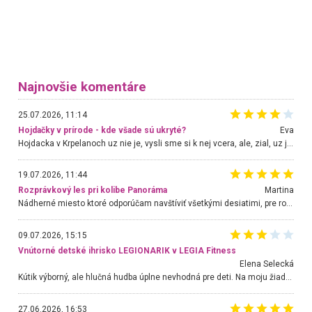
Najnovšie komentáre
25.07.2026, 11:14
Hojdačky v prírode - kde všade sú ukryté?
Eva
Hojdacka v Krpelanoch uz nie je, vysli sme si k nej vcera, ale, zial, uz je znicena. Ak sem planujete cestu len kvoli hojdacke, mozete si ju usetrit. Krasny vyhlad je tu vsak aj bez hojdacky :-)
19.07.2026, 11:44
Rozprávkový les pri kolibe Panoráma
Martina
Nádherné miesto ktoré odporúčam navštíviť všetkými desiatimi, pre rodiny s deťmi, dôchodcom... Proste a jednoducho ozaj rozprávkový les.. určite ešte prídeme. Odniesli sme si na pamiatku krásne tričká,
09.07.2026, 15:15
Vnútorné detské ihrisko LEGIONARIK v LEGIA Fitness
Elena Selecká
Kútik výborný, ale hlučná hudba úplne nevhodná pre deti. Na moju žiadosť o aspoň sušenie nereagovali.
27.06.2026, 16:53