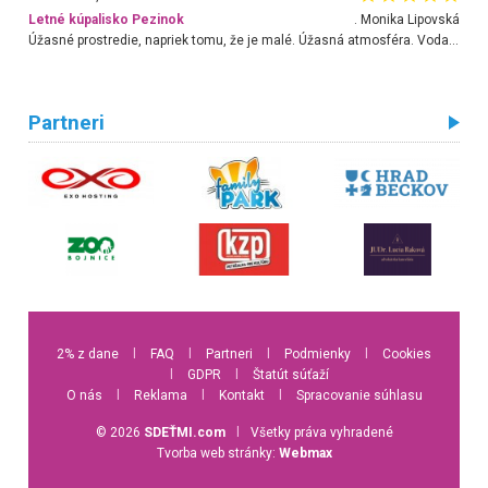
Letné kúpalisko Pezinok
. Monika Lipovská
Úžasné prostredie, napriek tomu, že je malé. Úžasná atmosféra. Voda fantastická a nádherná. Ľudí je pomerne veľa, ale su mili a ohľaduplní. Je veľmi zaujímavé sledovať, ako dokážu spolu športovať cudzí ľudia a bez ohľadu na vek. Vládne tu pohoda. Vnuka neviem dostať z vody. Ďakujem za krásny deň . Urcite sa sem vrátim. Jediný problém je s parkovaním, ale aj ten sa mi podarilo vyriešiť. Monika Bratislava
Partneri
2% z dane
l
FAQ
l
Partneri
l
Podmienky
l
Cookies
l
GDPR
l
Štatút súťaží
O nás
l
Reklama
l
Kontakt
l
Spracovanie súhlasu
© 2026
SDEŤMI.com
l
Všetky práva vyhradené
Tvorba web stránky:
Webmax