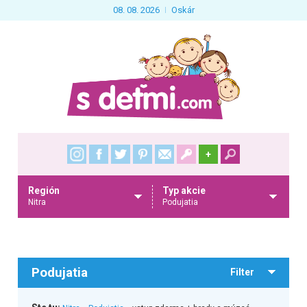
08. 08. 2026
Oskár
+
Región
Typ akcie
Nitra
Podujatia
Podujatia
Filter