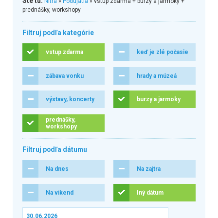
Ste tu:
Nitra
»
Podujatia
» vstup zdarma + burzy a jarmoky +
prednášky, workshopy
Filtruj podľa kategórie
vstup zdarma
keď je zlé počasie
zábava vonku
hrady a múzeá
výstavy, koncerty
burzy a jarmoky
prednášky,
workshopy
Filtruj podľa dátumu
Na dnes
Na zajtra
Na víkend
Iný dátum