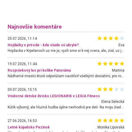
Najnovšie komentáre
25.07.2026, 11:14
Hojdačky v prírode - kde všade sú ukryté?
Eva
Hojdacka v Krpelanoch uz nie je, vysli sme si k nej vcera, ale, zial, uz je znicena. Ak sem planujete cestu len kvoli hojdacke, mozete si ju usetrit. Krasny vyhlad je tu vsak aj bez hojdacky :-)
19.07.2026, 11:44
Rozprávkový les pri kolibe Panoráma
Martina
Nádherné miesto ktoré odporúčam navštíviť všetkými desiatimi, pre rodiny s deťmi, dôchodcom... Proste a jednoducho ozaj rozprávkový les.. určite ešte prídeme. Odniesli sme si na pamiatku krásne tričká,
09.07.2026, 15:15
Vnútorné detské ihrisko LEGIONARIK v LEGIA Fitness
Elena Selecká
Kútik výborný, ale hlučná hudba úplne nevhodná pre deti. Na moju žiadosť o aspoň sušenie nereagovali.
27.06.2026, 16:53
Letné kúpalisko Pezinok
. Monika Lipovská