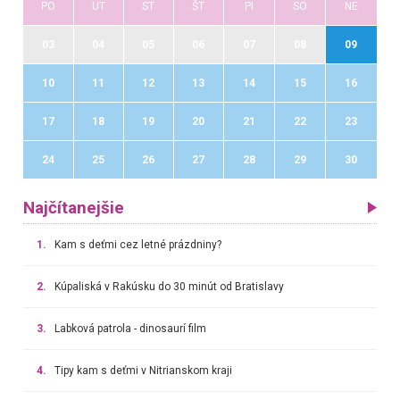
PO
UT
ST
ŠT
PI
SO
NE
03
04
05
06
07
08
09
10
11
12
13
14
15
16
17
18
19
20
21
22
23
24
25
26
27
28
29
30
Najčítanejšie
1.
Kam s deťmi cez letné prázdniny?
2.
Kúpaliská v Rakúsku do 30 minút od Bratislavy
3.
Labková patrola - dinosaurí film
4.
Tipy kam s deťmi v Nitrianskom kraji