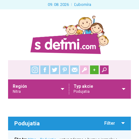
09. 08. 2026
Ľubomíra
+
Región
Typ akcie
Nitra
Podujatia
Podujatia
Filter