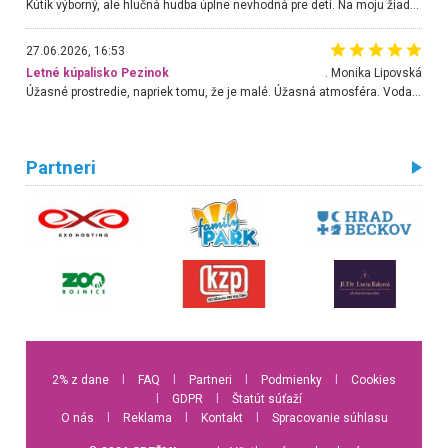
Kútik výborný, ale hlučná hudba úplne nevhodná pre deti. Na moju žiadosť o aspoň sušenie nereagovali.
27.06.2026, 16:53
Letné kúpalisko Pezinok
. Monika Lipovská
Úžasné prostredie, napriek tomu, že je malé. Úžasná atmosféra. Voda fantastická a nádherná. Ľudí je pomerne veľa, ale su mili a ohľaduplní. Je veľmi zaujímavé sledovať, ako dokážu spolu športovať cudzí ľudia a bez ohľadu na vek. Vládne tu pohoda. Vnuka neviem dostať z vody. Ďakujem za krásny deň . Urcite sa sem vrátim. Jediný problém je s parkovaním, ale aj ten sa mi podarilo vyriešiť. Monika Bratislava
Partneri
2% z dane
l
FAQ
l
Partneri
l
Podmienky
l
Cookies
l
GDPR
l
Štatút súťaží
O nás
l
Reklama
l
Kontakt
l
Spracovanie súhlasu