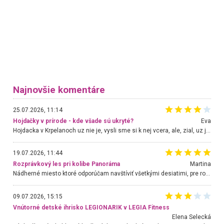
Najnovšie komentáre
25.07.2026, 11:14
Hojdačky v prírode - kde všade sú ukryté?
Eva
Hojdacka v Krpelanoch uz nie je, vysli sme si k nej vcera, ale, zial, uz je znicena. Ak sem planujete cestu len kvoli hojdacke, mozete si ju usetrit. Krasny vyhlad je tu vsak aj bez hojdacky :-)
19.07.2026, 11:44
Rozprávkový les pri kolibe Panoráma
Martina
Nádherné miesto ktoré odporúčam navštíviť všetkými desiatimi, pre rodiny s deťmi, dôchodcom... Proste a jednoducho ozaj rozprávkový les.. určite ešte prídeme. Odniesli sme si na pamiatku krásne tričká,
09.07.2026, 15:15
Vnútorné detské ihrisko LEGIONARIK v LEGIA Fitness
Elena Selecká