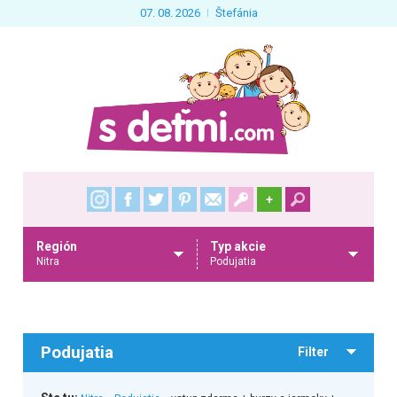
07. 08. 2026
Štefánia
+
Región
Typ akcie
Nitra
Podujatia
Podujatia
Filter