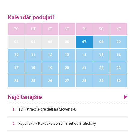
Kalendár podujatí
PO
UT
ST
ŠT
PI
SO
NE
03
04
05
06
07
08
09
10
11
12
13
14
15
16
17
18
19
20
21
22
23
24
25
26
27
28
29
30
Najčítanejšie
1.
TOP atrakcie pre deti na Slovensku
2.
Kúpaliská v Rakúsku do 30 minút od Bratislavy