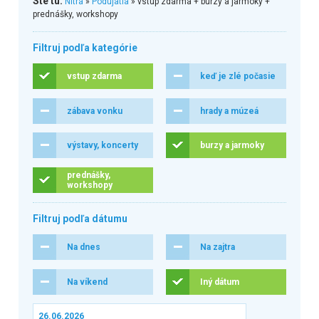
Ste tu:
Nitra
»
Podujatia
» vstup zdarma + burzy a jarmoky +
prednášky, workshopy
Filtruj podľa kategórie
vstup zdarma
keď je zlé počasie
zábava vonku
hrady a múzeá
výstavy, koncerty
burzy a jarmoky
prednášky,
workshopy
Filtruj podľa dátumu
Na dnes
Na zajtra
Na víkend
Iný dátum