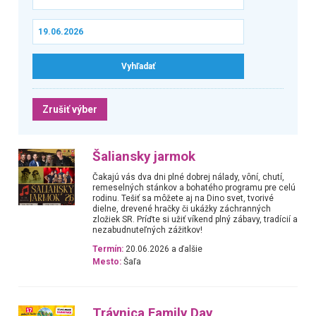
Zrušiť výber
Šaliansky jarmok
Čakajú vás dva dni plné dobrej nálady, vôní, chutí,
remeselných stánkov a bohatého programu pre celú
rodinu. Tešiť sa môžete aj na Dino svet, tvorivé
dielne, drevené hračky či ukážky záchranných
zložiek SR. Príďte si užiť víkend plný zábavy, tradícií a
nezabudnuteľných zážitkov!
Termín:
20.06.2026 a ďalšie
Mesto:
Šaľa
Trávnica Family Day