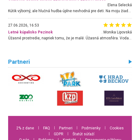
Elena Selecká
Kútik výborný, ale hlučná hudba úplne nevhodná pre deti. Na moju žiadosť o aspoň sušenie nereagovali.
27.06.2026, 16:53
Letné kúpalisko Pezinok
. Monika Lipovská
Úžasné prostredie, napriek tomu, že je malé. Úžasná atmosféra. Voda fantastická a nádherná. Ľudí je pomerne veľa, ale su mili a ohľaduplní. Je veľmi zaujímavé sledovať, ako dokážu spolu športovať cudzí ľudia a bez ohľadu na vek. Vládne tu pohoda. Vnuka neviem dostať z vody. Ďakujem za krásny deň . Urcite sa sem vrátim. Jediný problém je s parkovaním, ale aj ten sa mi podarilo vyriešiť. Monika Bratislava
Partneri
2% z dane
l
FAQ
l
Partneri
l
Podmienky
l
Cookies
l
GDPR
l
Štatút súťaží