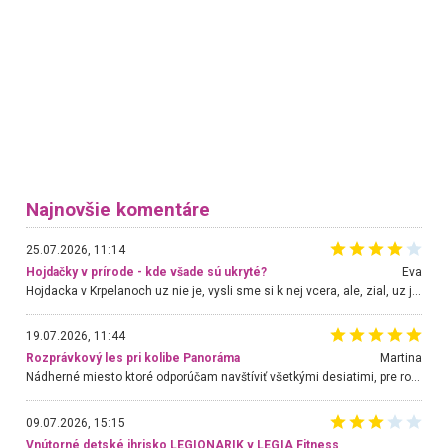
Najnovšie komentáre
25.07.2026, 11:14
Hojdačky v prírode - kde všade sú ukryté?
Eva
Hojdacka v Krpelanoch uz nie je, vysli sme si k nej vcera, ale, zial, uz je znicena. Ak sem planujete cestu len kvoli hojdacke, mozete si ju usetrit. Krasny vyhlad je tu vsak aj bez hojdacky :-)
19.07.2026, 11:44
Rozprávkový les pri kolibe Panoráma
Martina
Nádherné miesto ktoré odporúčam navštíviť všetkými desiatimi, pre rodiny s deťmi, dôchodcom... Proste a jednoducho ozaj rozprávkový les.. určite ešte prídeme. Odniesli sme si na pamiatku krásne tričká,
09.07.2026, 15:15
Vnútorné detské ihrisko LEGIONARIK v LEGIA Fitness