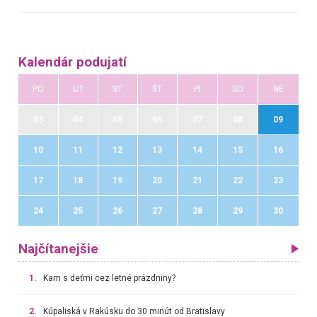
Kalendár podujatí
PO
UT
ST
ŠT
PI
SO
NE
03
04
05
06
07
08
09
10
11
12
13
14
15
16
17
18
19
20
21
22
23
24
25
26
27
28
29
30
Najčítanejšie
1.
Kam s deťmi cez letné prázdniny?
2.
Kúpaliská v Rakúsku do 30 minút od Bratislavy