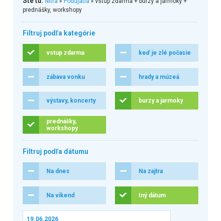
Ste tu:
Nitra
»
Podujatia
» vstup zdarma + burzy a jarmoky +
prednášky, workshopy
Filtruj podľa kategórie
vstup zdarma
keď je zlé počasie
zábava vonku
hrady a múzeá
výstavy, koncerty
burzy a jarmoky
prednášky,
workshopy
Filtruj podľa dátumu
Na dnes
Na zajtra
Na víkend
Iný dátum