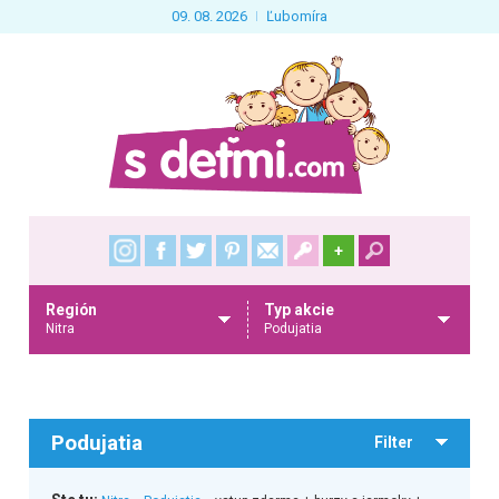
09. 08. 2026
Ľubomíra
+
Región
Typ akcie
Nitra
Podujatia
Podujatia
Filter