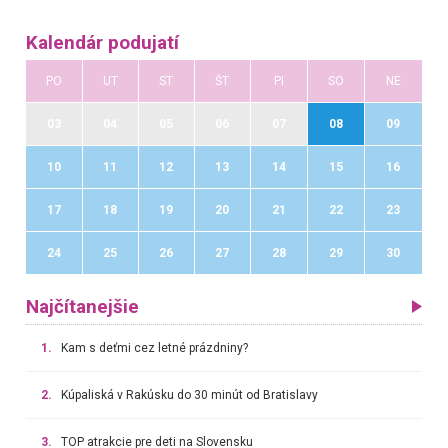
Kalendár podujatí
PO
UT
ST
ŠT
PI
SO
NE
03
04
05
06
07
08
09
10
11
12
13
14
15
16
17
18
19
20
21
22
23
24
25
26
27
28
29
30
Najčítanejšie
1.
Kam s deťmi cez letné prázdniny?
2.
Kúpaliská v Rakúsku do 30 minút od Bratislavy
3.
TOP atrakcie pre deti na Slovensku