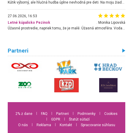
Kútik výborný, ale hlučná hudba úplne nevhodná pre deti. Na moju žiadosť o aspoň sušenie nereagovali.
27.06.2026, 16:53
Letné kúpalisko Pezinok
. Monika Lipovská
Úžasné prostredie, napriek tomu, že je malé. Úžasná atmosféra. Voda fantastická a nádherná. Ľudí je pomerne veľa, ale su mili a ohľaduplní. Je veľmi zaujímavé sledovať, ako dokážu spolu športovať cudzí ľudia a bez ohľadu na vek. Vládne tu pohoda. Vnuka neviem dostať z vody. Ďakujem za krásny deň . Urcite sa sem vrátim. Jediný problém je s parkovaním, ale aj ten sa mi podarilo vyriešiť. Monika Bratislava
Partneri
2% z dane
l
FAQ
l
Partneri
l
Podmienky
l
Cookies
l
GDPR
l
Štatút súťaží
O nás
l
Reklama
l
Kontakt
l
Spracovanie súhlasu