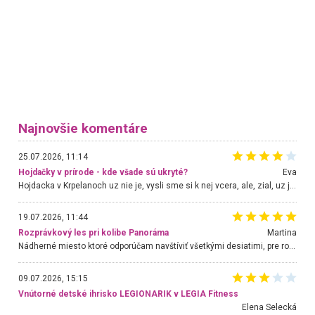
Najnovšie komentáre
25.07.2026, 11:14
Hojdačky v prírode - kde všade sú ukryté?
Eva
Hojdacka v Krpelanoch uz nie je, vysli sme si k nej vcera, ale, zial, uz je znicena. Ak sem planujete cestu len kvoli hojdacke, mozete si ju usetrit. Krasny vyhlad je tu vsak aj bez hojdacky :-)
19.07.2026, 11:44
Rozprávkový les pri kolibe Panoráma
Martina
Nádherné miesto ktoré odporúčam navštíviť všetkými desiatimi, pre rodiny s deťmi, dôchodcom... Proste a jednoducho ozaj rozprávkový les.. určite ešte prídeme. Odniesli sme si na pamiatku krásne tričká,
09.07.2026, 15:15
Vnútorné detské ihrisko LEGIONARIK v LEGIA Fitness
Elena Selecká