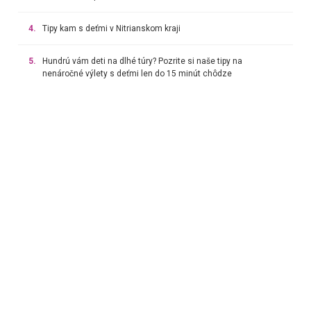
4.
Tipy kam s deťmi v Nitrianskom kraji
5.
Hundrú vám deti na dlhé túry? Pozrite si naše tipy na
nenáročné výlety s deťmi len do 15 minút chôdze