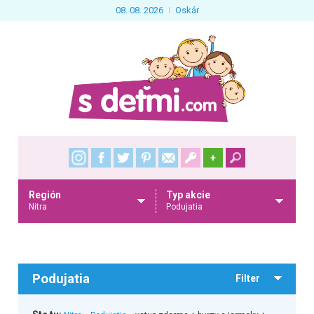
08. 08. 2026
Oskár
+
Región
Typ akcie
Nitra
Podujatia
Podujatia
Filter