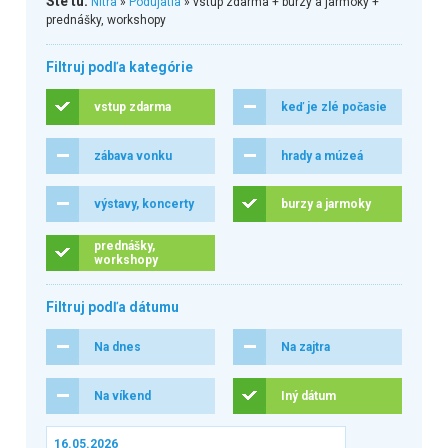
Ste tu:
Nitra
»
Podujatia
» vstup zdarma + burzy a jarmoky +
prednášky, workshopy
Filtruj podľa kategórie
vstup zdarma
keď je zlé počasie
zábava vonku
hrady a múzeá
výstavy, koncerty
burzy a jarmoky
prednášky,
workshopy
Filtruj podľa dátumu
Na dnes
Na zajtra
Na víkend
Iný dátum