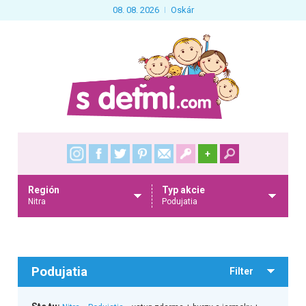
08. 08. 2026
Oskár
+
Región
Typ akcie
Nitra
Podujatia
Podujatia
Filter