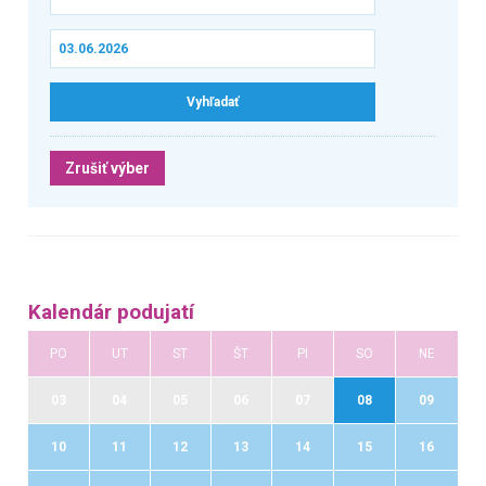
Zrušiť výber
Kalendár podujatí
PO
UT
ST
ŠT
PI
SO
NE
03
04
05
06
07
08
09
10
11
12
13
14
15
16