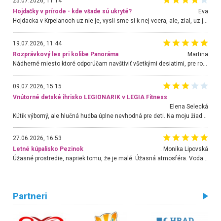
25.07.2026, 11:14
Hojdačky v prírode - kde všade sú ukryté?
Eva
Hojdacka v Krpelanoch uz nie je, vysli sme si k nej vcera, ale, zial, uz je znicena. Ak sem planujete cestu len kvoli hojdacke, mozete si ju usetrit. Krasny vyhlad je tu vsak aj bez hojdacky :-)
19.07.2026, 11:44
Rozprávkový les pri kolibe Panoráma
Martina
Nádherné miesto ktoré odporúčam navštíviť všetkými desiatimi, pre rodiny s deťmi, dôchodcom... Proste a jednoducho ozaj rozprávkový les.. určite ešte prídeme. Odniesli sme si na pamiatku krásne tričká,
09.07.2026, 15:15
Vnútorné detské ihrisko LEGIONARIK v LEGIA Fitness
Elena Selecká
Kútik výborný, ale hlučná hudba úplne nevhodná pre deti. Na moju žiadosť o aspoň sušenie nereagovali.
27.06.2026, 16:53
Letné kúpalisko Pezinok
. Monika Lipovská
Úžasné prostredie, napriek tomu, že je malé. Úžasná atmosféra. Voda fantastická a nádherná. Ľudí je pomerne veľa, ale su mili a ohľaduplní. Je veľmi zaujímavé sledovať, ako dokážu spolu športovať cudzí ľudia a bez ohľadu na vek. Vládne tu pohoda. Vnuka neviem dostať z vody. Ďakujem za krásny deň . Urcite sa sem vrátim. Jediný problém je s parkovaním, ale aj ten sa mi podarilo vyriešiť. Monika Bratislava
Partneri