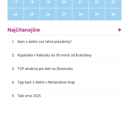
17
18
19
20
21
22
23
24
25
26
27
28
29
30
Najčítanejšie
1.
Kam s deťmi cez letné prázdniny?
2.
Kúpaliská v Rakúsku do 30 minút od Bratislavy
3.
TOP atrakcie pre deti na Slovensku
4.
Tipy kam s deťmi v Nitrianskom kraji
5.
Takí sme 2025