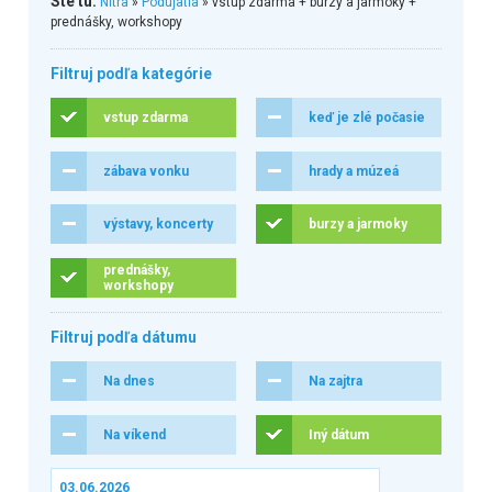
Ste tu:
Nitra
»
Podujatia
» vstup zdarma + burzy a jarmoky +
prednášky, workshopy
Filtruj podľa kategórie
vstup zdarma
keď je zlé počasie
zábava vonku
hrady a múzeá
výstavy, koncerty
burzy a jarmoky
prednášky,
workshopy
Filtruj podľa dátumu
Na dnes
Na zajtra
Na víkend
Iný dátum