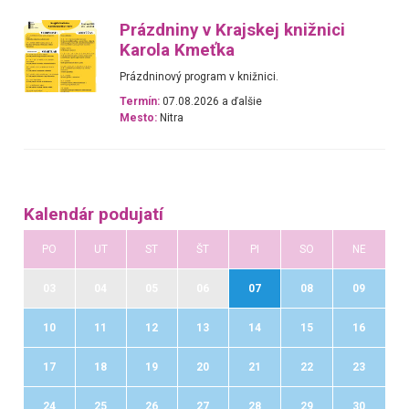
Prázdniny v Krajskej knižnici
Karola Kmeťka
Prázdninový program v knižnici.
Termín:
07.08.2026 a ďalšie
Mesto:
Nitra
Kalendár podujatí
PO
UT
ST
ŠT
PI
SO
NE
03
04
05
06
07
08
09
10
11
12
13
14
15
16
17
18
19
20
21
22
23
24
25
26
27
28
29
30