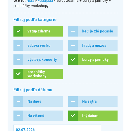
Ste tu:
Nitra
»
Podujatia
» vstup zdarma + burzy a jarmoky +
prednášky, workshopy
Filtruj podľa kategórie
vstup zdarma
keď je zlé počasie
zábava vonku
hrady a múzeá
výstavy, koncerty
burzy a jarmoky
prednášky,
workshopy
Filtruj podľa dátumu
Na dnes
Na zajtra
Na víkend
Iný dátum