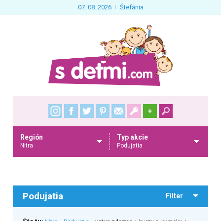
07. 08. 2026
Štefánia
+
Región
Typ akcie
Nitra
Podujatia
Podujatia
Filter