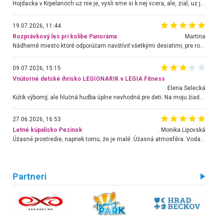
Hojdacka v Krpelanoch uz nie je, vysli sme si k nej vcera, ale, zial, uz je znicena. Ak sem planujete cestu len kvoli hojdacke, mozete si ju usetrit. Krasny vyhlad je tu vsak aj bez hojdacky :-)
19.07.2026, 11:44
Rozprávkový les pri kolibe Panoráma
Martina
Nádherné miesto ktoré odporúčam navštíviť všetkými desiatimi, pre rodiny s deťmi, dôchodcom... Proste a jednoducho ozaj rozprávkový les.. určite ešte prídeme. Odniesli sme si na pamiatku krásne tričká,
09.07.2026, 15:15
Vnútorné detské ihrisko LEGIONARIK v LEGIA Fitness
Elena Selecká
Kútik výborný, ale hlučná hudba úplne nevhodná pre deti. Na moju žiadosť o aspoň sušenie nereagovali.
27.06.2026, 16:53
Letné kúpalisko Pezinok
. Monika Lipovská
Úžasné prostredie, napriek tomu, že je malé. Úžasná atmosféra. Voda fantastická a nádherná. Ľudí je pomerne veľa, ale su mili a ohľaduplní. Je veľmi zaujímavé sledovať, ako dokážu spolu športovať cudzí ľudia a bez ohľadu na vek. Vládne tu pohoda. Vnuka neviem dostať z vody. Ďakujem za krásny deň . Urcite sa sem vrátim. Jediný problém je s parkovaním, ale aj ten sa mi podarilo vyriešiť. Monika Bratislava
Partneri