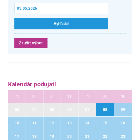
Zrušiť výber
Kalendár podujatí
PO
UT
ST
ŠT
PI
SO
NE
03
04
05
06
07
08
09
10
11
12
13
14
15
16
17
18
19
20
21
22
23