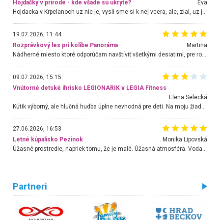
Hojdačky v prírode - kde všade sú ukryté?
Eva
Hojdacka v Krpelanoch uz nie je, vysli sme si k nej vcera, ale, zial, uz je znicena. Ak sem planujete cestu len kvoli hojdacke, mozete si ju usetrit. Krasny vyhlad je tu vsak aj bez hojdacky :-)
19.07.2026, 11:44
Rozprávkový les pri kolibe Panoráma
Martina
Nádherné miesto ktoré odporúčam navštíviť všetkými desiatimi, pre rodiny s deťmi, dôchodcom... Proste a jednoducho ozaj rozprávkový les.. určite ešte prídeme. Odniesli sme si na pamiatku krásne tričká,
09.07.2026, 15:15
Vnútorné detské ihrisko LEGIONARIK v LEGIA Fitness
Elena Selecká
Kútik výborný, ale hlučná hudba úplne nevhodná pre deti. Na moju žiadosť o aspoň sušenie nereagovali.
27.06.2026, 16:53
Letné kúpalisko Pezinok
. Monika Lipovská
Úžasné prostredie, napriek tomu, že je malé. Úžasná atmosféra. Voda fantastická a nádherná. Ľudí je pomerne veľa, ale su mili a ohľaduplní. Je veľmi zaujímavé sledovať, ako dokážu spolu športovať cudzí ľudia a bez ohľadu na vek. Vládne tu pohoda. Vnuka neviem dostať z vody. Ďakujem za krásny deň . Urcite sa sem vrátim. Jediný problém je s parkovaním, ale aj ten sa mi podarilo vyriešiť. Monika Bratislava
Partneri