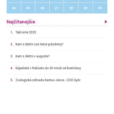
24
25
26
27
28
29
30
Najčítanejšie
1.
Takí sme 2025
2.
Kam s deťmi cez letné prázdniny?
3.
Kam s deťmi v auguste?
4.
Kúpaliská v Rakúsku do 30 minút od Bratislavy
5.
Zoologická záhrada Xantus János - ZOO Győr