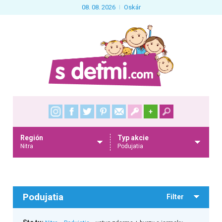
08. 08. 2026
Oskár
+
Región
Typ akcie
Nitra
Podujatia
Podujatia
Filter