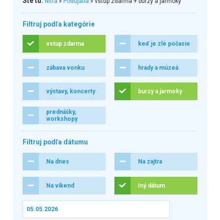
Ste tu:
Nitra
»
Podujatia
» vstup zdarma + burzy a jarmoky
Filtruj podľa kategórie
vstup zdarma
keď je zlé počasie
zábava vonku
hrady a múzeá
výstavy, koncerty
burzy a jarmoky
prednášky,
workshopy
Filtruj podľa dátumu
Na dnes
Na zajtra
Na víkend
Iný dátum