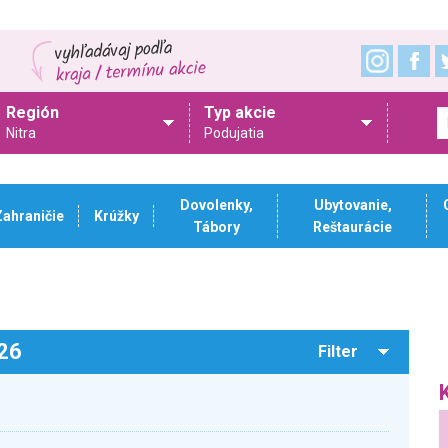
Región
Typ akcie
Nitra
Podujatia
Dovolenky,
Ubytovanie,
Zahraničie
Krúžky
Tábory
Reštaurácie
026
Filter