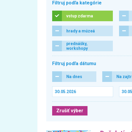
Filtruj podľa kategórie
vstup zdarma
hrady a múzeá
prednášky,
workshopy
Filtruj podľa dátumu
Na dnes
Na zajt
Zrušiť výber