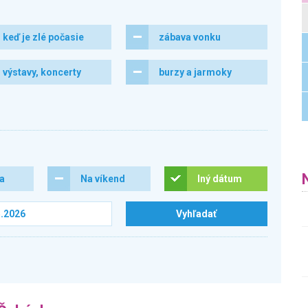
keď je zlé počasie
zábava vonku
výstavy, koncerty
burzy a jarmoky
ra
Na víkend
Iný dátum