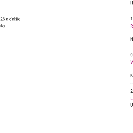
1
26 a ďalšie
nky
R
0
2
L