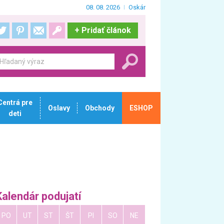
08. 08. 2026
Oskár
+
Pridať článok
Centrá pre
Oslavy
Obchody
ESHOP
deti
Kalendár podujatí
PO
UT
ST
ŠT
PI
SO
NE