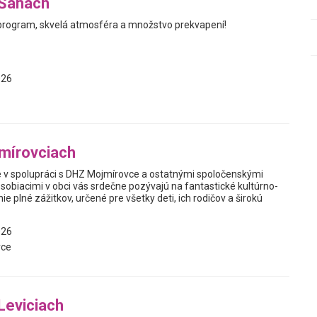
 Šahách
program, skvelá atmosféra a množstvo prekvapení!
026
mírovciach
v spolupráci s DHZ Mojmírovce a ostatnými spoločenskými
sobiacimi v obci vás srdečne pozývajú na fantastické kultúrno-
e plné zážitkov, určené pre všetky deti, ich rodičov a širokú
026
vce
 Leviciach