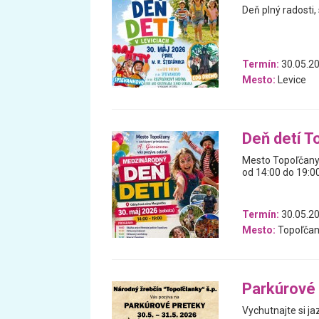
Deň plný radosti
Termín:
30.05.2
Mesto:
Levice
Deň detí T
Mesto Topoľčany 
od 14:00 do 19:0
Termín:
30.05.2
Mesto:
Topoľčan
Parkúrové 
Vychutnajte si ja