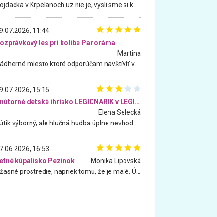
Hojdacka v Krpelanoch uz nie je, vysli sme si k nej vcera, ale, zial, uz je znicena. Ak sem planujete cestu len kvoli hojdacke, mozete si ju usetrit. Krasny vyhlad je tu vsak aj bez hojdacky :-)
9.07.2026, 11:44
ozprávkový les pri kolibe Panoráma
Martina
Nádherné miesto ktoré odporúčam navštíviť všetkými desiatimi, pre rodiny s deťmi, dôchodcom... Proste a jednoducho ozaj rozprávkový les.. určite ešte prídeme. Odniesli sme si na pamiatku krásne tričká,
9.07.2026, 15:15
Vnútorné detské ihrisko LEGIONARIK v LEGIA Fitness
Elena Selecká
Kútik výborný, ale hlučná hudba úplne nevhodná pre deti. Na moju žiadosť o aspoň sušenie nereagovali.
7.06.2026, 16:53
etné kúpalisko Pezinok
. Monika Lipovská
Úžasné prostredie, napriek tomu, že je malé. Úžasná atmosféra. Voda fantastická a nádherná. Ľudí je pomerne veľa, ale su mili a ohľaduplní. Je veľmi zaujímavé sledovať, ako dokážu spolu športovať cudzí ľudia a bez ohľadu na vek. Vládne tu pohoda. Vnuka neviem dostať z vody. Ďakujem za krásny deň . Urcite sa sem vrátim. Jediný problém je s parkovaním, ale aj ten sa mi podarilo vyriešiť. Monika Bratislava