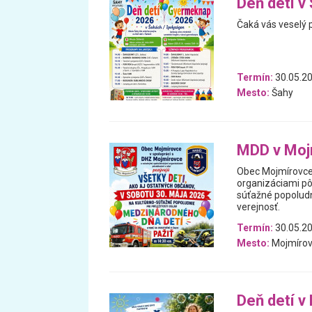
Deň detí v
Čaká vás veselý 
Termín:
30.05.2
Mesto:
Šahy
MDD v Moj
Obec Mojmírovce 
organizáciami pô
súťažné popoludni
verejnosť.
Termín:
30.05.2
Mesto:
Mojmíro
Deň detí v