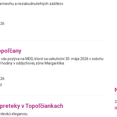
, smiechu a nezabudnuteľných zážitkov.
026
opoľčany
vás pozýva na MDD, ktoré sa uskutoční 30. mája 2026 v sobotu
0 hodiny v oddychovej zóne Margarétka.
026
y
2
preteky v Topoľčiankach
H
zdeckú eleganciu.