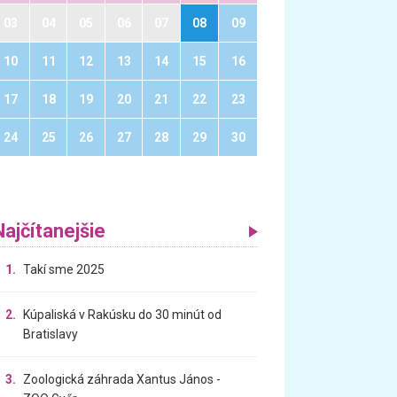
03
04
05
06
07
08
09
10
11
12
13
14
15
16
17
18
19
20
21
22
23
24
25
26
27
28
29
30
Najčítanejšie
1.
Takí sme 2025
2.
Kúpaliská v Rakúsku do 30 minút od
Bratislavy
3.
Zoologická záhrada Xantus János -