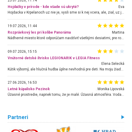
25.07.2026, 11:14
Hojdačky v prírode - kde všade sú ukryté?
Eva
Hojdacka v Krpelanoch uz nie je, vysli sme si k nej vcera, ale, zial, uz je znicena. Ak sem planujete cestu len kvoli hojdacke, mozete si ju usetrit. Krasny vyhlad je tu vsak aj bez hojdacky :-)
19.07.2026, 11:44
Rozprávkový les pri kolibe Panoráma
Martina
Nádherné miesto ktoré odporúčam navštíviť všetkými desiatimi, pre rodiny s deťmi, dôchodcom... Proste a jednoducho ozaj rozprávkový les.. určite ešte prídeme. Odniesli sme si na pamiatku krásne tričká,
09.07.2026, 15:15
Vnútorné detské ihrisko LEGIONARIK v LEGIA Fitness
Elena Selecká
Kútik výborný, ale hlučná hudba úplne nevhodná pre deti. Na moju žiadosť o aspoň sušenie nereagovali.
27.06.2026, 16:53
Letné kúpalisko Pezinok
. Monika Lipovská
Úžasné prostredie, napriek tomu, že je malé. Úžasná atmosféra. Voda fantastická a nádherná. Ľudí je pomerne veľa, ale su mili a ohľaduplní. Je veľmi zaujímavé sledovať, ako dokážu spolu športovať cudzí ľudia a bez ohľadu na vek. Vládne tu pohoda. Vnuka neviem dostať z vody. Ďakujem za krásny deň . Urcite sa sem vrátim. Jediný problém je s parkovaním, ale aj ten sa mi podarilo vyriešiť. Monika Bratislava
Partneri