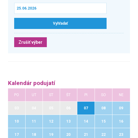
Zrušiť výber
Kalendár podujatí
PO
UT
ST
ŠT
PI
SO
NE
03
04
05
06
07
08
09
10
11
12
13
14
15
16
17
18
19
20
21
22
23