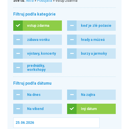
Ste tu:
Nitra
»
Podujatia
» vstup zdarma
Filtruj podľa kategórie
vstup zdarma
keď je zlé počasie
zábava vonku
hrady a múzeá
výstavy, koncerty
burzy a jarmoky
prednášky,
workshopy
Filtruj podľa dátumu
Na dnes
Na zajtra
Na víkend
Iný dátum