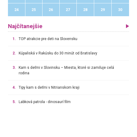
24
25
26
27
28
29
30
Najčítanejšie
1.
TOP atrakcie pre deti na Slovensku
2.
Kúpaliská v Rakúsku do 30 minút od Bratislavy
3.
Kam s deťmi v Slovinsku – Miesta, ktoré si zamiluje celá
rodina
4.
Tipy kam s deťmi v Nitrianskom kraji
5.
Labková patrola - dinosaurí film