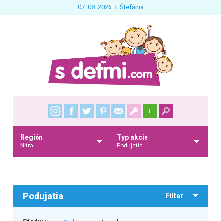
07. 08. 2026
Štefánia
+
Región
Typ akcie
Nitra
Podujatia
Podujatia
Filter