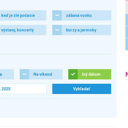
keď je zlé počasie
zábava vonku
výstavy, koncerty
burzy a jarmoky
ra
Na víkend
Iný dátum