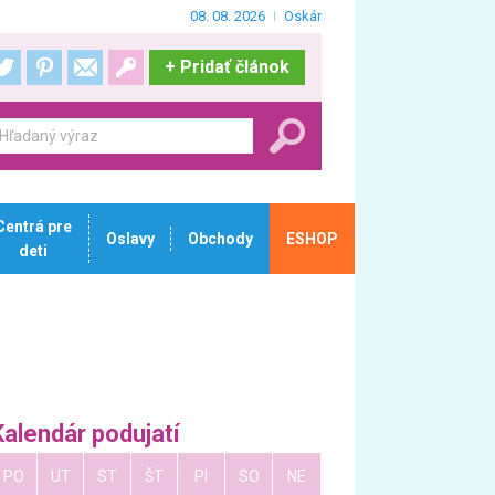
08. 08. 2026
Oskár
+
Pridať článok
Centrá pre
Oslavy
Obchody
ESHOP
deti
Kalendár podujatí
PO
UT
ST
ŠT
PI
SO
NE