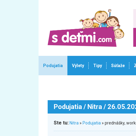
Podujatia
Výlety
Tipy
Súťaže
Podujatia
/ Nitra / 26.05.2
Ste tu:
Nitra
»
Podujatia
» prednášky, wor