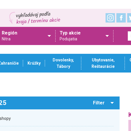
Región
Typ akcie
Nitra
Podujatia
Dovolenky,
Ubytovanie,
Zahraničie
Krúžky
Tábory
Reštaurácie
025
Filter
kshopy