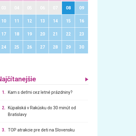
03
04
05
06
07
08
09
10
11
12
13
14
15
16
17
18
19
20
21
22
23
24
25
26
27
28
29
30
Najčítanejšie
1.
Kam s deťmi cez letné prázdniny?
2.
Kúpaliská v Rakúsku do 30 minút od
Bratislavy
3.
TOP atrakcie pre deti na Slovensku