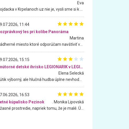
Eva
Hojdacka v Krpelanoch uz nie je, vysli sme si k nej vcera, ale, zial, uz je znicena. Ak sem planujete cestu len kvoli hojdacke, mozete si ju usetrit. Krasny vyhlad je tu vsak aj bez hojdacky :-)
9.07.2026, 11:44
ozprávkový les pri kolibe Panoráma
Martina
Nádherné miesto ktoré odporúčam navštíviť všetkými desiatimi, pre rodiny s deťmi, dôchodcom... Proste a jednoducho ozaj rozprávkový les.. určite ešte prídeme. Odniesli sme si na pamiatku krásne tričká,
9.07.2026, 15:15
Vnútorné detské ihrisko LEGIONARIK v LEGIA Fitness
Elena Selecká
Kútik výborný, ale hlučná hudba úplne nevhodná pre deti. Na moju žiadosť o aspoň sušenie nereagovali.
7.06.2026, 16:53
etné kúpalisko Pezinok
. Monika Lipovská
Úžasné prostredie, napriek tomu, že je malé. Úžasná atmosféra. Voda fantastická a nádherná. Ľudí je pomerne veľa, ale su mili a ohľaduplní. Je veľmi zaujímavé sledovať, ako dokážu spolu športovať cudzí ľudia a bez ohľadu na vek. Vládne tu pohoda. Vnuka neviem dostať z vody. Ďakujem za krásny deň . Urcite sa sem vrátim. Jediný problém je s parkovaním, ale aj ten sa mi podarilo vyriešiť. Monika Bratislava