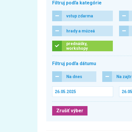
Filtruj podľa kategórie
vstup zdarma
hrady a múzeá
prednášky,
workshopy
Filtruj podľa dátumu
Na dnes
Na zajt
Zrušiť výber