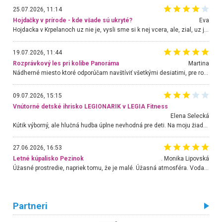
25.07.2026, 11:14
Hojdačky v prírode - kde všade sú ukryté?
Eva
Hojdacka v Krpelanoch uz nie je, vysli sme si k nej vcera, ale, zial, uz je znicena. Ak sem planujete cestu len kvoli hojdacke, mozete si ju usetrit. Krasny vyhlad je tu vsak aj bez hojdacky :-)
19.07.2026, 11:44
Rozprávkový les pri kolibe Panoráma
Martina
Nádherné miesto ktoré odporúčam navštíviť všetkými desiatimi, pre rodiny s deťmi, dôchodcom... Proste a jednoducho ozaj rozprávkový les.. určite ešte prídeme. Odniesli sme si na pamiatku krásne tričká,
09.07.2026, 15:15
Vnútorné detské ihrisko LEGIONARIK v LEGIA Fitness
Elena Selecká
Kútik výborný, ale hlučná hudba úplne nevhodná pre deti. Na moju žiadosť o aspoň sušenie nereagovali.
27.06.2026, 16:53
Letné kúpalisko Pezinok
. Monika Lipovská
Úžasné prostredie, napriek tomu, že je malé. Úžasná atmosféra. Voda fantastická a nádherná. Ľudí je pomerne veľa, ale su mili a ohľaduplní. Je veľmi zaujímavé sledovať, ako dokážu spolu športovať cudzí ľudia a bez ohľadu na vek. Vládne tu pohoda. Vnuka neviem dostať z vody. Ďakujem za krásny deň . Urcite sa sem vrátim. Jediný problém je s parkovaním, ale aj ten sa mi podarilo vyriešiť. Monika Bratislava
Partneri