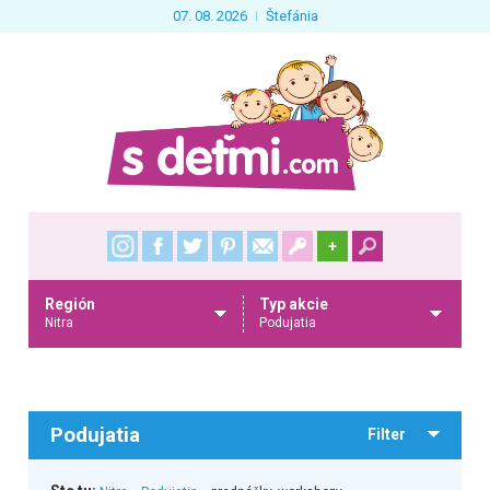
07. 08. 2026
Štefánia
+
Región
Typ akcie
Nitra
Podujatia
Podujatia
Filter