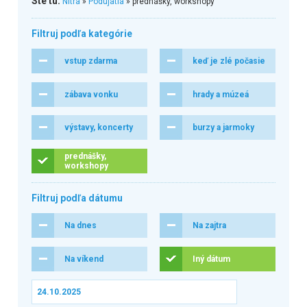
Ste tu:
Nitra
»
Podujatia
» prednášky, workshopy
Filtruj podľa kategórie
vstup zdarma
keď je zlé počasie
zábava vonku
hrady a múzeá
výstavy, koncerty
burzy a jarmoky
prednášky,
workshopy
Filtruj podľa dátumu
Na dnes
Na zajtra
Na víkend
Iný dátum