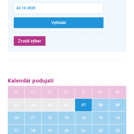
Zrušiť výber
Kalendár podujatí
PO
UT
ST
ŠT
PI
SO
NE
03
04
05
06
07
08
09
10
11
12
13
14
15
16
17
18
19
20
21
22
23