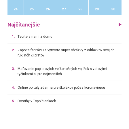
24
25
26
27
28
29
30
Najčítanejšie
1.
Tvorte s nami z domu
2.
Zapojte fantáziu a vytvorte super obrázky z odtlačkov svojich
rúk, nôh či prstov
3.
Maľovanie papierových veľkonočných vajíčok s vatovými
tyčinkami aj pre najmenších
4.
Online portály zdarma pre školákov počas koronavírusu
5.
Dostihy v Topoľčiankach