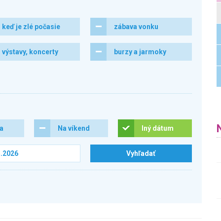
keď je zlé počasie
zábava vonku
výstavy, koncerty
burzy a jarmoky
ra
Na víkend
Iný dátum