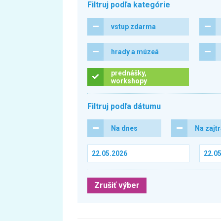
Filtruj podľa kategórie
vstup zdarma
hrady a múzeá
prednášky,
workshopy
Filtruj podľa dátumu
Na dnes
Na zajt
Zrušiť výber