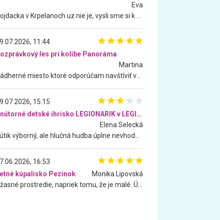
Eva
Hojdacka v Krpelanoch uz nie je, vysli sme si k nej vcera, ale, zial, uz je znicena. Ak sem planujete cestu len kvoli hojdacke, mozete si ju usetrit. Krasny vyhlad je tu vsak aj bez hojdacky :-)
9.07.2026, 11:44
ozprávkový les pri kolibe Panoráma
Martina
Nádherné miesto ktoré odporúčam navštíviť všetkými desiatimi, pre rodiny s deťmi, dôchodcom... Proste a jednoducho ozaj rozprávkový les.. určite ešte prídeme. Odniesli sme si na pamiatku krásne tričká,
9.07.2026, 15:15
Vnútorné detské ihrisko LEGIONARIK v LEGIA Fitness
Elena Selecká
Kútik výborný, ale hlučná hudba úplne nevhodná pre deti. Na moju žiadosť o aspoň sušenie nereagovali.
7.06.2026, 16:53
etné kúpalisko Pezinok
. Monika Lipovská
Úžasné prostredie, napriek tomu, že je malé. Úžasná atmosféra. Voda fantastická a nádherná. Ľudí je pomerne veľa, ale su mili a ohľaduplní. Je veľmi zaujímavé sledovať, ako dokážu spolu športovať cudzí ľudia a bez ohľadu na vek. Vládne tu pohoda. Vnuka neviem dostať z vody. Ďakujem za krásny deň . Urcite sa sem vrátim. Jediný problém je s parkovaním, ale aj ten sa mi podarilo vyriešiť. Monika Bratislava