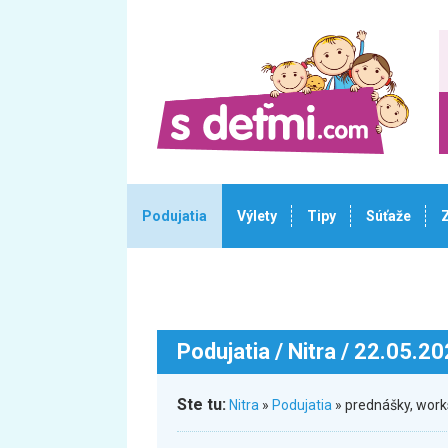
Podujatia
Výlety
Tipy
Súťaže
Podujatia
/ Nitra / 22.05.2
Ste tu:
Nitra
»
Podujatia
» prednášky, wor