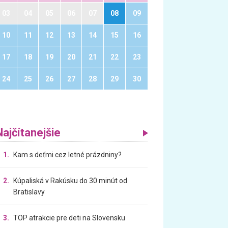
03
04
05
06
07
08
09
10
11
12
13
14
15
16
17
18
19
20
21
22
23
24
25
26
27
28
29
30
Najčítanejšie
1.
Kam s deťmi cez letné prázdniny?
2.
Kúpaliská v Rakúsku do 30 minút od
Bratislavy
3.
TOP atrakcie pre deti na Slovensku