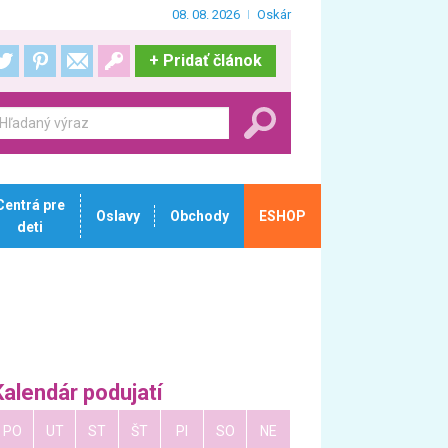
08. 08. 2026
Oskár
+
Pridať článok
Centrá pre
Oslavy
Obchody
ESHOP
deti
Kalendár podujatí
PO
UT
ST
ŠT
PI
SO
NE