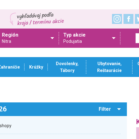
Región
Typ akcie
Nitra
Podujatia
Dovolenky,
Ubytovanie,
Zahraničie
Krúžky
Tábory
Reštaurácie
026
Filter
kshopy