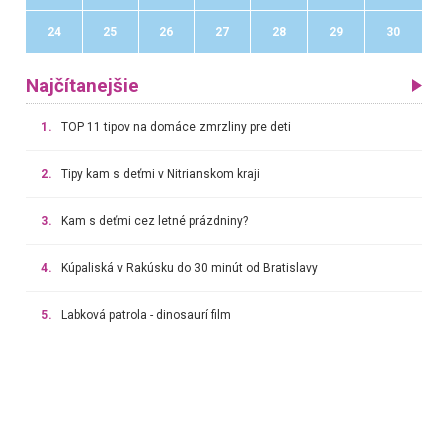
24
25
26
27
28
29
30
Najčítanejšie
1.
TOP 11 tipov na domáce zmrzliny pre deti
2.
Tipy kam s deťmi v Nitrianskom kraji
3.
Kam s deťmi cez letné prázdniny?
4.
Kúpaliská v Rakúsku do 30 minút od Bratislavy
5.
Labková patrola - dinosaurí film