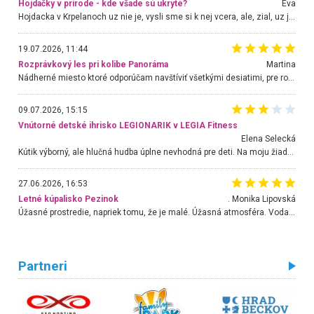
Hojdačky v prírode - kde všade sú ukryté?
Eva
Hojdacka v Krpelanoch uz nie je, vysli sme si k nej vcera, ale, zial, uz je znicena. Ak sem planujete cestu len kvoli hojdacke, mozete si ju usetrit. Krasny vyhlad je tu vsak aj bez hojdacky :-)
19.07.2026, 11:44
Rozprávkový les pri kolibe Panoráma
Martina
Nádherné miesto ktoré odporúčam navštíviť všetkými desiatimi, pre rodiny s deťmi, dôchodcom... Proste a jednoducho ozaj rozprávkový les.. určite ešte prídeme. Odniesli sme si na pamiatku krásne tričká,
09.07.2026, 15:15
Vnútorné detské ihrisko LEGIONARIK v LEGIA Fitness
Elena Selecká
Kútik výborný, ale hlučná hudba úplne nevhodná pre deti. Na moju žiadosť o aspoň sušenie nereagovali.
27.06.2026, 16:53
Letné kúpalisko Pezinok
. Monika Lipovská
Úžasné prostredie, napriek tomu, že je malé. Úžasná atmosféra. Voda fantastická a nádherná. Ľudí je pomerne veľa, ale su mili a ohľaduplní. Je veľmi zaujímavé sledovať, ako dokážu spolu športovať cudzí ľudia a bez ohľadu na vek. Vládne tu pohoda. Vnuka neviem dostať z vody. Ďakujem za krásny deň . Urcite sa sem vrátim. Jediný problém je s parkovaním, ale aj ten sa mi podarilo vyriešiť. Monika Bratislava
Partneri