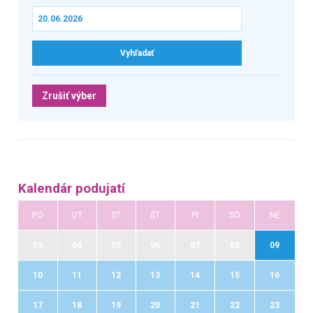
Zrušiť výber
Kalendár podujatí
PO
UT
ST
ŠT
PI
SO
NE
03
04
05
06
07
08
09
10
11
12
13
14
15
16
17
18
19
20
21
22
23