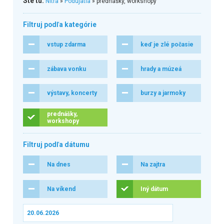
Ste tu:
Nitra
»
Podujatia
» prednášky, workshopy
Filtruj podľa kategórie
vstup zdarma
keď je zlé počasie
zábava vonku
hrady a múzeá
výstavy, koncerty
burzy a jarmoky
prednášky,
workshopy
Filtruj podľa dátumu
Na dnes
Na zajtra
Na víkend
Iný dátum