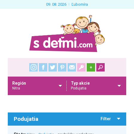
09. 08. 2026
Ľubomíra
+
Región
Typ akcie
Nitra
Podujatia
Podujatia
Filter