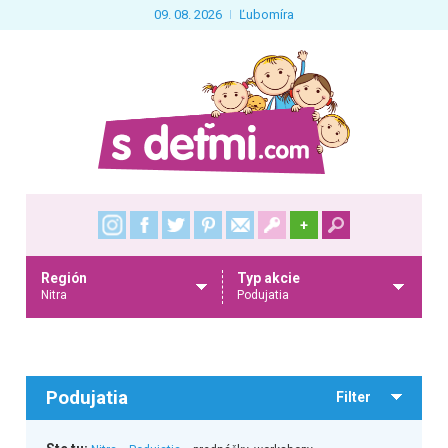
09. 08. 2026
Ľubomíra
+
Región
Typ akcie
Nitra
Podujatia
Podujatia
Filter