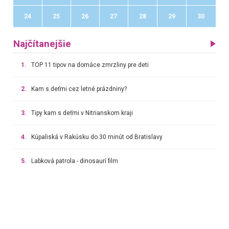
24
25
26
27
28
29
30
Najčítanejšie
1.
TOP 11 tipov na domáce zmrzliny pre deti
2.
Kam s deťmi cez letné prázdniny?
3.
Tipy kam s deťmi v Nitrianskom kraji
4.
Kúpaliská v Rakúsku do 30 minút od Bratislavy
5.
Labková patrola - dinosaurí film