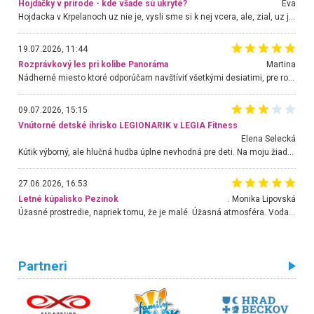
Hojdačky v prírode - kde všade sú ukryté?
Eva
Hojdacka v Krpelanoch uz nie je, vysli sme si k nej vcera, ale, zial, uz je znicena. Ak sem planujete cestu len kvoli hojdacke, mozete si ju usetrit. Krasny vyhlad je tu vsak aj bez hojdacky :-)
19.07.2026, 11:44
Rozprávkový les pri kolibe Panoráma
Martina
Nádherné miesto ktoré odporúčam navštíviť všetkými desiatimi, pre rodiny s deťmi, dôchodcom... Proste a jednoducho ozaj rozprávkový les.. určite ešte prídeme. Odniesli sme si na pamiatku krásne tričká,
09.07.2026, 15:15
Vnútorné detské ihrisko LEGIONARIK v LEGIA Fitness
Elena Selecká
Kútik výborný, ale hlučná hudba úplne nevhodná pre deti. Na moju žiadosť o aspoň sušenie nereagovali.
27.06.2026, 16:53
Letné kúpalisko Pezinok
. Monika Lipovská
Úžasné prostredie, napriek tomu, že je malé. Úžasná atmosféra. Voda fantastická a nádherná. Ľudí je pomerne veľa, ale su mili a ohľaduplní. Je veľmi zaujímavé sledovať, ako dokážu spolu športovať cudzí ľudia a bez ohľadu na vek. Vládne tu pohoda. Vnuka neviem dostať z vody. Ďakujem za krásny deň . Urcite sa sem vrátim. Jediný problém je s parkovaním, ale aj ten sa mi podarilo vyriešiť. Monika Bratislava
Partneri