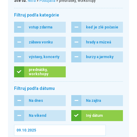
Ste tu:
Nitra
»
Podujatia
» prednášky, workshopy
Filtruj podľa kategórie
vstup zdarma
keď je zlé počasie
zábava vonku
hrady a múzeá
výstavy, koncerty
burzy a jarmoky
prednášky,
workshopy
Filtruj podľa dátumu
Na dnes
Na zajtra
Na víkend
Iný dátum