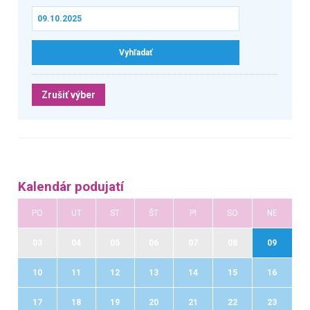
Zrušiť výber
Kalendár podujatí
PO
UT
ST
ŠT
PI
SO
NE
03
04
05
06
07
08
09
10
11
12
13
14
15
16
17
18
19
20
21
22
23