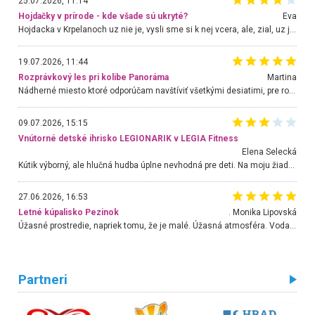
25.07.2026, 11:14
Hojdačky v prírode - kde všade sú ukryté?
Eva
Hojdacka v Krpelanoch uz nie je, vysli sme si k nej vcera, ale, zial, uz je znicena. Ak sem planujete cestu len kvoli hojdacke, mozete si ju usetrit. Krasny vyhlad je tu vsak aj bez hojdacky :-)
19.07.2026, 11:44
Rozprávkový les pri kolibe Panoráma
Martina
Nádherné miesto ktoré odporúčam navštíviť všetkými desiatimi, pre rodiny s deťmi, dôchodcom... Proste a jednoducho ozaj rozprávkový les.. určite ešte prídeme. Odniesli sme si na pamiatku krásne tričká,
09.07.2026, 15:15
Vnútorné detské ihrisko LEGIONARIK v LEGIA Fitness
Elena Selecká
Kútik výborný, ale hlučná hudba úplne nevhodná pre deti. Na moju žiadosť o aspoň sušenie nereagovali.
27.06.2026, 16:53
Letné kúpalisko Pezinok
. Monika Lipovská
Úžasné prostredie, napriek tomu, že je malé. Úžasná atmosféra. Voda fantastická a nádherná. Ľudí je pomerne veľa, ale su mili a ohľaduplní. Je veľmi zaujímavé sledovať, ako dokážu spolu športovať cudzí ľudia a bez ohľadu na vek. Vládne tu pohoda. Vnuka neviem dostať z vody. Ďakujem za krásny deň . Urcite sa sem vrátim. Jediný problém je s parkovaním, ale aj ten sa mi podarilo vyriešiť. Monika Bratislava
Partneri