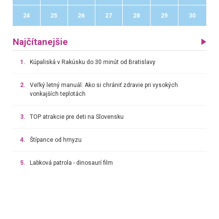
24
25
26
27
28
29
30
Najčítanejšie
1.
Kúpaliská v Rakúsku do 30 minút od Bratislavy
2.
Veľký letný manuál: Ako si chrániť zdravie pri vysokých
vonkajších teplotách
3.
TOP atrakcie pre deti na Slovensku
4.
Štípance od hmyzu
5.
Labková patrola - dinosaurí film