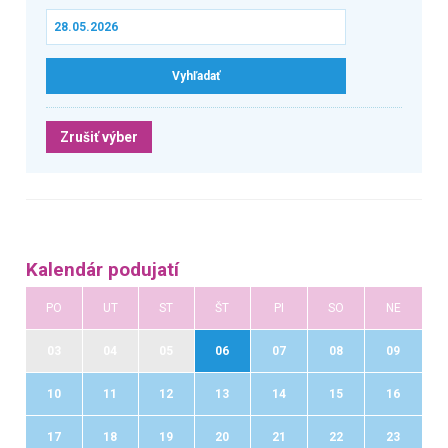
Zrušiť výber
Kalendár podujatí
PO
UT
ST
ŠT
PI
SO
NE
03
04
05
06
07
08
09
10
11
12
13
14
15
16
17
18
19
20
21
22
23