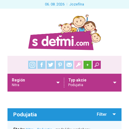
06. 08. 2026
Jozefína
+
Región
Typ akcie
Nitra
Podujatia
Podujatia
Filter