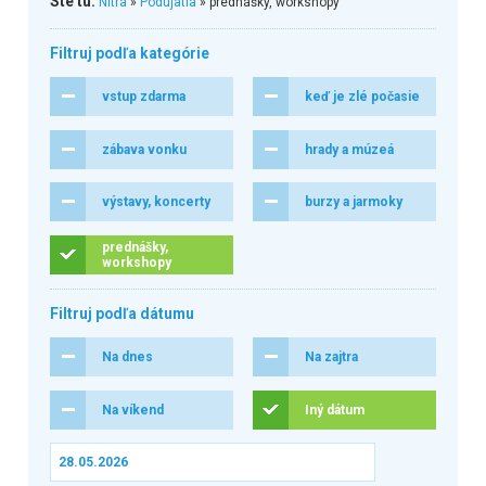
Ste tu:
Nitra
»
Podujatia
» prednášky, workshopy
Filtruj podľa kategórie
vstup zdarma
keď je zlé počasie
zábava vonku
hrady a múzeá
výstavy, koncerty
burzy a jarmoky
prednášky,
workshopy
Filtruj podľa dátumu
Na dnes
Na zajtra
Na víkend
Iný dátum