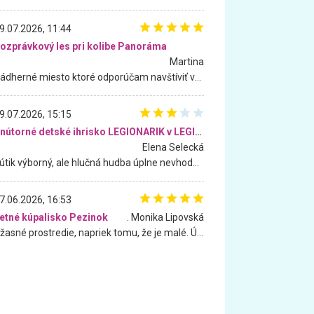
9.07.2026, 11:44
ozprávkový les pri kolibe Panoráma
Martina
Nádherné miesto ktoré odporúčam navštíviť všetkými desiatimi, pre rodiny s deťmi, dôchodcom... Proste a jednoducho ozaj rozprávkový les.. určite ešte prídeme. Odniesli sme si na pamiatku krásne tričká,
9.07.2026, 15:15
Vnútorné detské ihrisko LEGIONARIK v LEGIA Fitness
Elena Selecká
Kútik výborný, ale hlučná hudba úplne nevhodná pre deti. Na moju žiadosť o aspoň sušenie nereagovali.
7.06.2026, 16:53
etné kúpalisko Pezinok
. Monika Lipovská
Úžasné prostredie, napriek tomu, že je malé. Úžasná atmosféra. Voda fantastická a nádherná. Ľudí je pomerne veľa, ale su mili a ohľaduplní. Je veľmi zaujímavé sledovať, ako dokážu spolu športovať cudzí ľudia a bez ohľadu na vek. Vládne tu pohoda. Vnuka neviem dostať z vody. Ďakujem za krásny deň . Urcite sa sem vrátim. Jediný problém je s parkovaním, ale aj ten sa mi podarilo vyriešiť. Monika Bratislava