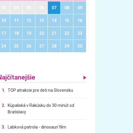
03
04
05
06
07
08
09
10
11
12
13
14
15
16
17
18
19
20
21
22
23
24
25
26
27
28
29
30
Najčítanejšie
1.
TOP atrakcie pre deti na Slovensku
2.
Kúpaliská v Rakúsku do 30 minút od
Bratislavy
3.
Labková patrola - dinosaurí film