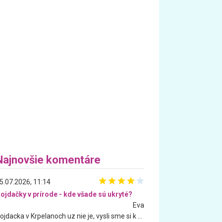
Najnovšie komentáre
5.07.2026, 11:14
ojdačky v prírode - kde všade sú ukryté?
Eva
Hojdacka v Krpelanoch uz nie je, vysli sme si k nej vcera, ale, zial, uz je znicena. Ak sem planujete cestu len kvoli hojdacke, mozete si ju usetrit. Krasny vyhlad je tu vsak aj bez hojdacky :-)