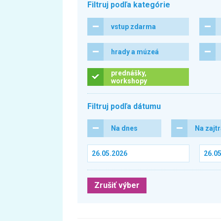
Filtruj podľa kategórie
vstup zdarma
hrady a múzeá
prednášky,
workshopy
Filtruj podľa dátumu
Na dnes
Na zajt
Zrušiť výber