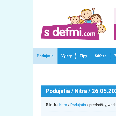
Podujatia
Výlety
Tipy
Súťaže
Podujatia
/ Nitra / 26.05.2
Ste tu:
Nitra
»
Podujatia
» prednášky, wor