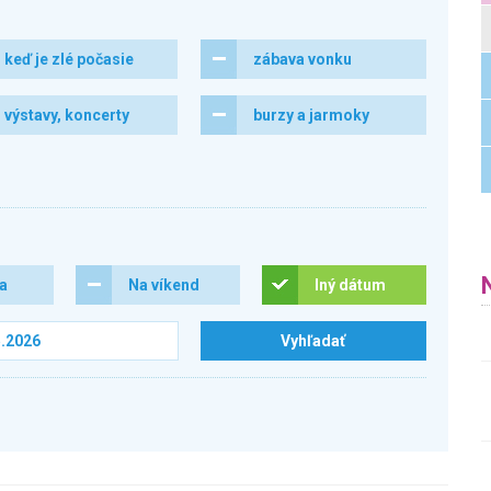
keď je zlé počasie
zábava vonku
výstavy, koncerty
burzy a jarmoky
ra
Na víkend
Iný dátum