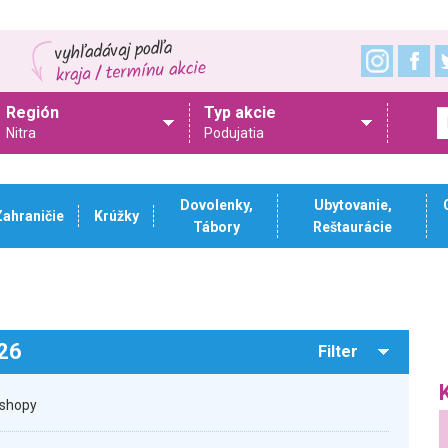
Región
Typ akcie
Nitra
Podujatia
Dovolenky,
Ubytovanie,
Zahraničie
Krúžky
Tábory
Reštaurácie
026
Filter
kshopy