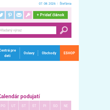
07. 08. 2026
Štefánia
+
Pridať článok
Centrá pre
Oslavy
Obchody
ESHOP
deti
Kalendár podujatí
PO
UT
ST
ŠT
PI
SO
NE