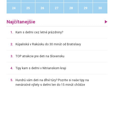
24
25
26
27
28
29
30
Najčítanejšie
1.
Kam s deťmi cez letné prázdniny?
2.
Kúpaliská v Rakúsku do 30 minút od Bratislavy
3.
TOP atrakcie pre deti na Slovensku
4.
Tipy kam s deťmi v Nitrianskom kraji
5.
Hundrú vám deti na dlhé túry? Pozrite si naše tipy na
nenáročné výlety s deťmi len do 15 minút chôdze