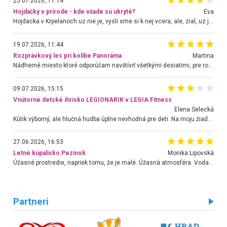
25.07.2026, 11:14
Hojdačky v prírode - kde všade sú ukryté?
Eva
Hojdacka v Krpelanoch uz nie je, vysli sme si k nej vcera, ale, zial, uz je znicena. Ak sem planujete cestu len kvoli hojdacke, mozete si ju usetrit. Krasny vyhlad je tu vsak aj bez hojdacky :-)
19.07.2026, 11:44
Rozprávkový les pri kolibe Panoráma
Martina
Nádherné miesto ktoré odporúčam navštíviť všetkými desiatimi, pre rodiny s deťmi, dôchodcom... Proste a jednoducho ozaj rozprávkový les.. určite ešte prídeme. Odniesli sme si na pamiatku krásne tričká,
09.07.2026, 15:15
Vnútorné detské ihrisko LEGIONARIK v LEGIA Fitness
Elena Selecká
Kútik výborný, ale hlučná hudba úplne nevhodná pre deti. Na moju žiadosť o aspoň sušenie nereagovali.
27.06.2026, 16:53
Letné kúpalisko Pezinok
. Monika Lipovská
Úžasné prostredie, napriek tomu, že je malé. Úžasná atmosféra. Voda fantastická a nádherná. Ľudí je pomerne veľa, ale su mili a ohľaduplní. Je veľmi zaujímavé sledovať, ako dokážu spolu športovať cudzí ľudia a bez ohľadu na vek. Vládne tu pohoda. Vnuka neviem dostať z vody. Ďakujem za krásny deň . Urcite sa sem vrátim. Jediný problém je s parkovaním, ale aj ten sa mi podarilo vyriešiť. Monika Bratislava
Partneri