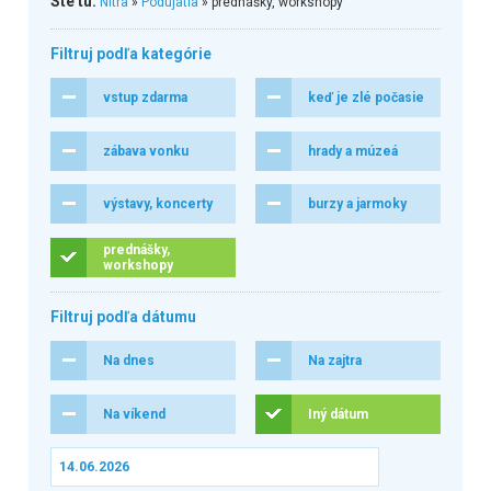
Ste tu:
Nitra
»
Podujatia
» prednášky, workshopy
Filtruj podľa kategórie
vstup zdarma
keď je zlé počasie
zábava vonku
hrady a múzeá
výstavy, koncerty
burzy a jarmoky
prednášky,
workshopy
Filtruj podľa dátumu
Na dnes
Na zajtra
Na víkend
Iný dátum