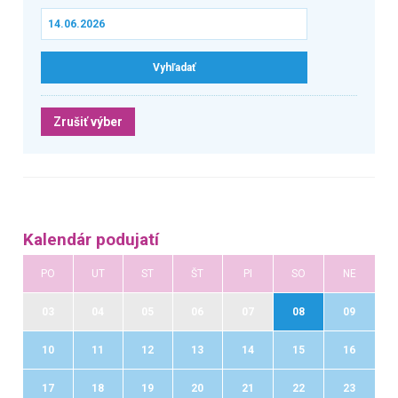
Zrušiť výber
Kalendár podujatí
PO
UT
ST
ŠT
PI
SO
NE
03
04
05
06
07
08
09
10
11
12
13
14
15
16
17
18
19
20
21
22
23