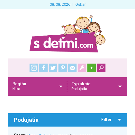
08. 08. 2026
Oskár
+
Región
Typ akcie
Nitra
Podujatia
Podujatia
Filter