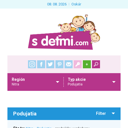
08. 08. 2026
Oskár
+
Región
Typ akcie
Nitra
Podujatia
Podujatia
Filter