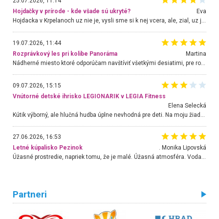
25.07.2026, 11:14
Hojdačky v prírode - kde všade sú ukryté?
Eva
Hojdacka v Krpelanoch uz nie je, vysli sme si k nej vcera, ale, zial, uz je znicena. Ak sem planujete cestu len kvoli hojdacke, mozete si ju usetrit. Krasny vyhlad je tu vsak aj bez hojdacky :-)
19.07.2026, 11:44
Rozprávkový les pri kolibe Panoráma
Martina
Nádherné miesto ktoré odporúčam navštíviť všetkými desiatimi, pre rodiny s deťmi, dôchodcom... Proste a jednoducho ozaj rozprávkový les.. určite ešte prídeme. Odniesli sme si na pamiatku krásne tričká,
09.07.2026, 15:15
Vnútorné detské ihrisko LEGIONARIK v LEGIA Fitness
Elena Selecká
Kútik výborný, ale hlučná hudba úplne nevhodná pre deti. Na moju žiadosť o aspoň sušenie nereagovali.
27.06.2026, 16:53
Letné kúpalisko Pezinok
. Monika Lipovská
Úžasné prostredie, napriek tomu, že je malé. Úžasná atmosféra. Voda fantastická a nádherná. Ľudí je pomerne veľa, ale su mili a ohľaduplní. Je veľmi zaujímavé sledovať, ako dokážu spolu športovať cudzí ľudia a bez ohľadu na vek. Vládne tu pohoda. Vnuka neviem dostať z vody. Ďakujem za krásny deň . Urcite sa sem vrátim. Jediný problém je s parkovaním, ale aj ten sa mi podarilo vyriešiť. Monika Bratislava
Partneri