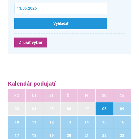
Zrušiť výber
Kalendár podujatí
PO
UT
ST
ŠT
PI
SO
NE
03
04
05
06
07
08
09
10
11
12
13
14
15
16
17
18
19
20
21
22
23