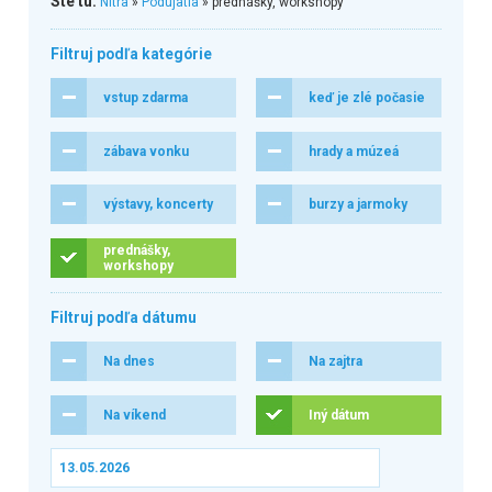
Ste tu:
Nitra
»
Podujatia
» prednášky, workshopy
Filtruj podľa kategórie
vstup zdarma
keď je zlé počasie
zábava vonku
hrady a múzeá
výstavy, koncerty
burzy a jarmoky
prednášky,
workshopy
Filtruj podľa dátumu
Na dnes
Na zajtra
Na víkend
Iný dátum