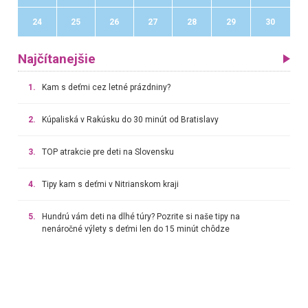
24
25
26
27
28
29
30
Najčítanejšie
1.
Kam s deťmi cez letné prázdniny?
2.
Kúpaliská v Rakúsku do 30 minút od Bratislavy
3.
TOP atrakcie pre deti na Slovensku
4.
Tipy kam s deťmi v Nitrianskom kraji
5.
Hundrú vám deti na dlhé túry? Pozrite si naše tipy na
nenáročné výlety s deťmi len do 15 minút chôdze