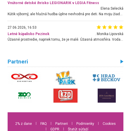
Vnútorné detské ihrisko LEGIONARIK v LEGIA Fitness
Elena Selecká
Kútik výborný, ale hlučná hudba úplne nevhodná pre deti. Na moju žiadosť o aspoň sušenie nereagovali.
27.06.2026, 16:53
Letné kúpalisko Pezinok
. Monika Lipovská
Úžasné prostredie, napriek tomu, že je malé. Úžasná atmosféra. Voda fantastická a nádherná. Ľudí je pomerne veľa, ale su mili a ohľaduplní. Je veľmi zaujímavé sledovať, ako dokážu spolu športovať cudzí ľudia a bez ohľadu na vek. Vládne tu pohoda. Vnuka neviem dostať z vody. Ďakujem za krásny deň . Urcite sa sem vrátim. Jediný problém je s parkovaním, ale aj ten sa mi podarilo vyriešiť. Monika Bratislava
Partneri
2% z dane
l
FAQ
l
Partneri
l
Podmienky
l
Cookies
l
GDPR
l
Štatút súťaží