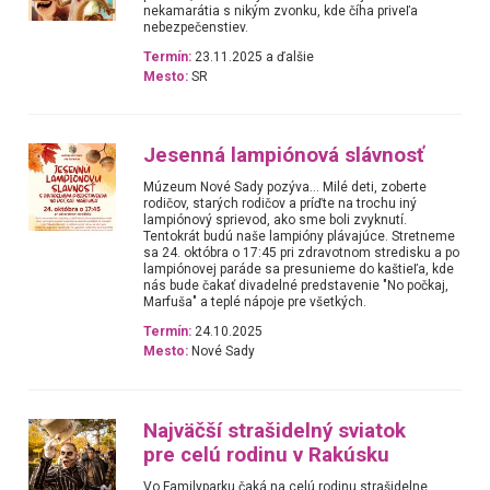
nekamarátia s nikým zvonku, kde číha priveľa
nebezpečenstiev.
Termín:
23.11.2025 a ďalšie
Mesto:
SR
Jesenná lampiónová slávnosť
Múzeum Nové Sady pozýva... Milé deti, zoberte
rodičov, starých rodičov a príďte na trochu iný
lampiónový sprievod, ako sme boli zvyknutí.
Tentokrát budú naše lampióny plávajúce. Stretneme
sa 24. októbra o 17:45 pri zdravotnom stredisku a po
lampiónovej paráde sa presunieme do kaštieľa, kde
nás bude čakať divadelné predstavenie "No počkaj,
Marfuša" a teplé nápoje pre všetkých.
Termín:
24.10.2025
Mesto:
Nové Sady
Najväčší strašidelný sviatok
pre celú rodinu v Rakúsku
Vo Familyparku čaká na celú rodinu strašidelne