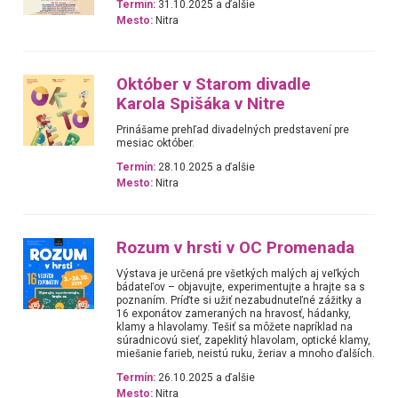
Termín:
31.10.2025 a ďalšie
Mesto:
Nitra
Október v Starom divadle
Karola Spišáka v Nitre
Prinášame prehľad divadelných predstavení pre
mesiac október.
Termín:
28.10.2025 a ďalšie
Mesto:
Nitra
Rozum v hrsti v OC Promenada
Výstava je určená pre všetkých malých aj veľkých
bádateľov – objavujte, experimentujte a hrajte sa s
poznaním. Príďte si užiť nezabudnuteľné zážitky a
16 exponátov zameraných na hravosť, hádanky,
klamy a hlavolamy. Tešiť sa môžete napríklad na
súradnicovú sieť, zapeklitý hlavolam, optické klamy,
miešanie farieb, neistú ruku, žeriav a mnoho ďalších.
Termín:
26.10.2025 a ďalšie
Mesto:
Nitra