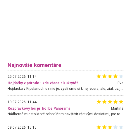
Najnovšie komentáre
25.07.2026, 11:14
Hojdačky v prírode - kde všade sú ukryté?
Eva
Hojdacka v Krpelanoch uz nie je, vysli sme si k nej vcera, ale, zial, uz je znicena. Ak sem planujete cestu len kvoli hojdacke, mozete si ju usetrit. Krasny vyhlad je tu vsak aj bez hojdacky :-)
19.07.2026, 11:44
Rozprávkový les pri kolibe Panoráma
Martina
Nádherné miesto ktoré odporúčam navštíviť všetkými desiatimi, pre rodiny s deťmi, dôchodcom... Proste a jednoducho ozaj rozprávkový les.. určite ešte prídeme. Odniesli sme si na pamiatku krásne tričká,
09.07.2026, 15:15