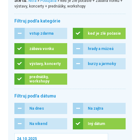
Ste tu:
Nitra
»
Podujatia
» keď je zlé počasie + zábava vonku +
výstavy, koncerty + prednášky, workshopy
Filtruj podľa kategórie
vstup zdarma
keď je zlé počasie
zábava vonku
hrady a múzeá
výstavy, koncerty
burzy a jarmoky
prednášky,
workshopy
Filtruj podľa dátumu
Na dnes
Na zajtra
Na víkend
Iný dátum