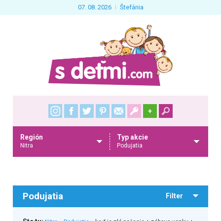
07. 08. 2026
Štefánia
+
Región
Typ akcie
Nitra
Podujatia
Podujatia
Filter