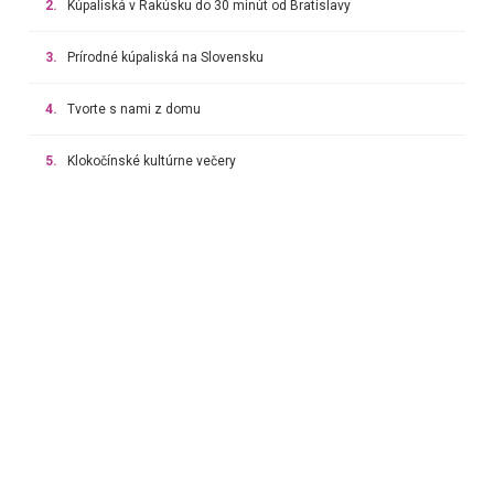
2.
Kúpaliská v Rakúsku do 30 minút od Bratislavy
3.
Prírodné kúpaliská na Slovensku
4.
Tvorte s nami z domu
5.
Klokočínské kultúrne večery