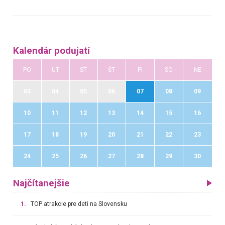
Kalendár podujatí
PO
UT
ST
ŠT
PI
SO
NE
03
04
05
06
07
08
09
10
11
12
13
14
15
16
17
18
19
20
21
22
23
24
25
26
27
28
29
30
Najčítanejšie
1.
TOP atrakcie pre deti na Slovensku