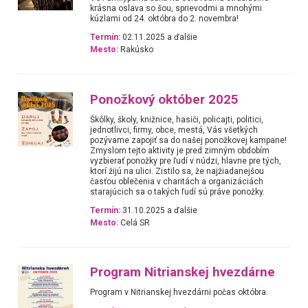
krásna oslava so šou, sprievodmi a mnohými
kúzlami od 24. októbra do 2. novembra!
Termín:
02.11.2025 a ďalšie
Mesto:
Rakúsko
Ponožkový október 2025
Škôlky, školy, knižnice, hasiči, policajti, politici,
jednotlivci, firmy, obce, mestá, Vás všetkých
pozývame zapojiť sa do našej ponožkovej kampane!
Zmyslom tejto aktivity je pred zimným obdobím
vyzbierať ponožky pre ľudí v núdzi, hlavne pre tých,
ktorí žijú na ulici. Zistilo sa, že najžiadanejšou
časťou oblečenia v charitách a organizáciách
starajúcich sa o takých ľudí sú práve ponožky.
Termín:
31.10.2025 a ďalšie
Mesto:
Celá SR
Program Nitrianskej hvezdárne
Program v Nitrianskej hvezdárni počas októbra.