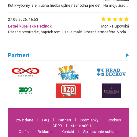
Kútik výborný, ale hlučná hudba úplne nevhodná pre deti. Na moju žiadosť o aspoň sušenie nereagovali.
27.06.2026, 16:53
Letné kúpalisko Pezinok
. Monika Lipovská
Úžasné prostredie, napriek tomu, že je malé. Úžasná atmosféra. Voda fantastická a nádherná. Ľudí je pomerne veľa, ale su mili a ohľaduplní. Je veľmi zaujímavé sledovať, ako dokážu spolu športovať cudzí ľudia a bez ohľadu na vek. Vládne tu pohoda. Vnuka neviem dostať z vody. Ďakujem za krásny deň . Urcite sa sem vrátim. Jediný problém je s parkovaním, ale aj ten sa mi podarilo vyriešiť. Monika Bratislava
Partneri
2% z dane
l
FAQ
l
Partneri
l
Podmienky
l
Cookies
l
GDPR
l
Štatút súťaží
O nás
l
Reklama
l
Kontakt
l
Spracovanie súhlasu