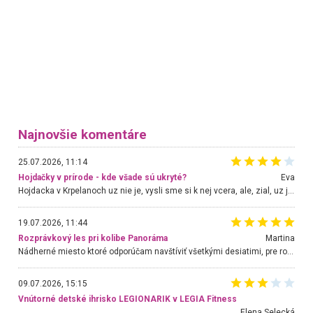
Najnovšie komentáre
25.07.2026, 11:14
Hojdačky v prírode - kde všade sú ukryté?
Eva
Hojdacka v Krpelanoch uz nie je, vysli sme si k nej vcera, ale, zial, uz je znicena. Ak sem planujete cestu len kvoli hojdacke, mozete si ju usetrit. Krasny vyhlad je tu vsak aj bez hojdacky :-)
19.07.2026, 11:44
Rozprávkový les pri kolibe Panoráma
Martina
Nádherné miesto ktoré odporúčam navštíviť všetkými desiatimi, pre rodiny s deťmi, dôchodcom... Proste a jednoducho ozaj rozprávkový les.. určite ešte prídeme. Odniesli sme si na pamiatku krásne tričká,
09.07.2026, 15:15
Vnútorné detské ihrisko LEGIONARIK v LEGIA Fitness
Elena Selecká