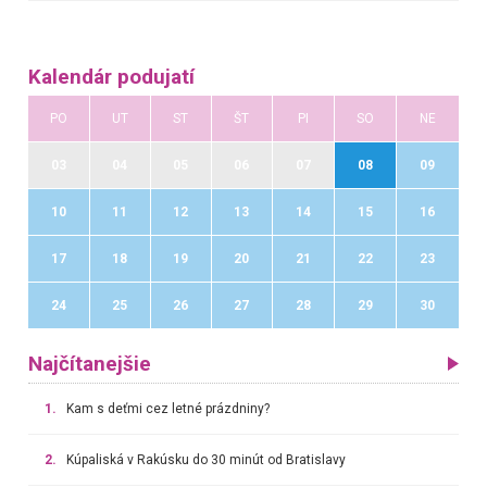
Kalendár podujatí
PO
UT
ST
ŠT
PI
SO
NE
03
04
05
06
07
08
09
10
11
12
13
14
15
16
17
18
19
20
21
22
23
24
25
26
27
28
29
30
Najčítanejšie
1.
Kam s deťmi cez letné prázdniny?
2.
Kúpaliská v Rakúsku do 30 minút od Bratislavy