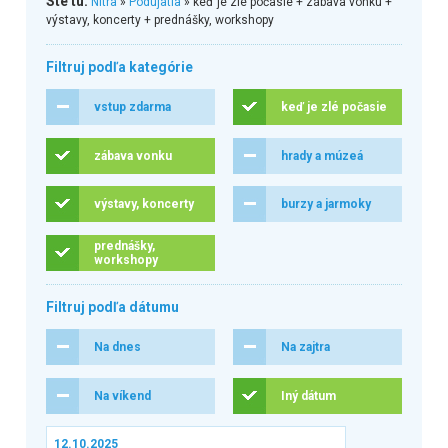
Ste tu:
Nitra
»
Podujatia
» keď je zlé počasie + zábava vonku +
výstavy, koncerty + prednášky, workshopy
Filtruj podľa kategórie
vstup zdarma
keď je zlé počasie
zábava vonku
hrady a múzeá
výstavy, koncerty
burzy a jarmoky
prednášky,
workshopy
Filtruj podľa dátumu
Na dnes
Na zajtra
Na víkend
Iný dátum