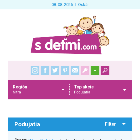
08. 08. 2026
Oskár
+
Región
Typ akcie
Nitra
Podujatia
Podujatia
Filter