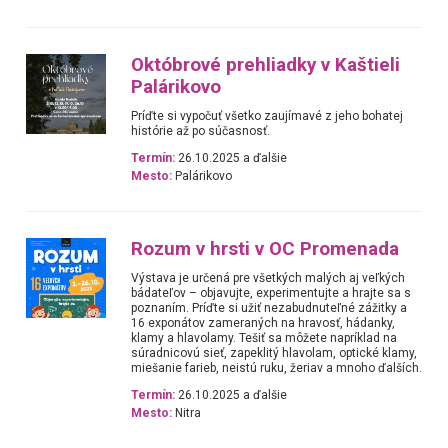
Októbrové prehliadky v Kaštieli
Palárikovo
Príďte si vypočuť všetko zaujímavé z jeho bohatej
histórie až po súčasnosť.
Termín:
26.10.2025 a ďalšie
Mesto:
Palárikovo
Rozum v hrsti v OC Promenada
Výstava je určená pre všetkých malých aj veľkých
bádateľov – objavujte, experimentujte a hrajte sa s
poznaním. Príďte si užiť nezabudnuteľné zážitky a
16 exponátov zameraných na hravosť, hádanky,
klamy a hlavolamy. Tešiť sa môžete napríklad na
súradnicovú sieť, zapeklitý hlavolam, optické klamy,
miešanie farieb, neistú ruku, žeriav a mnoho ďalších.
Termín:
26.10.2025 a ďalšie
Mesto:
Nitra