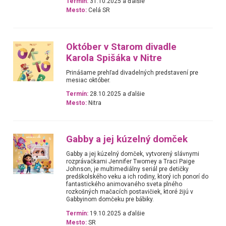
Termín:
31.10.2025 a ďalšie
Mesto:
Celá SR
Október v Starom divadle
Karola Spišáka v Nitre
Prinášame prehľad divadelných predstavení pre
mesiac október.
Termín:
28.10.2025 a ďalšie
Mesto:
Nitra
Gabby a jej kúzelný domček
Gabby a jej kúzelný domček, vytvorený slávnymi
rozprávačkami Jennifer Twomey a Traci Paige
Johnson, je multimediálny seriál pre detičky
predškolského veku a ich rodiny, ktorý ich ponorí do
fantastického animovaného sveta plného
rozkošných mačacích postavičiek, ktoré žijú v
Gabbyinom domčeku pre bábiky.
Termín:
19.10.2025 a ďalšie
Mesto:
SR