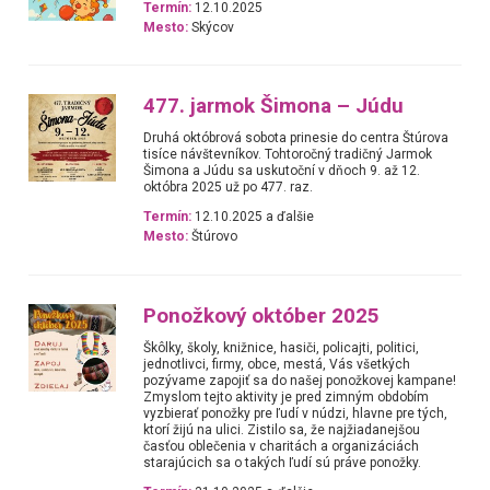
Termín:
12.10.2025
Mesto:
Skýcov
477. jarmok Šimona – Júdu
Druhá októbrová sobota prinesie do centra Štúrova
tisíce návštevníkov. Tohtoročný tradičný Jarmok
Šimona a Júdu sa uskutoční v dňoch 9. až 12.
októbra 2025 už po 477. raz.
Termín:
12.10.2025 a ďalšie
Mesto:
Štúrovo
Ponožkový október 2025
Škôlky, školy, knižnice, hasiči, policajti, politici,
jednotlivci, firmy, obce, mestá, Vás všetkých
pozývame zapojiť sa do našej ponožkovej kampane!
Zmyslom tejto aktivity je pred zimným obdobím
vyzbierať ponožky pre ľudí v núdzi, hlavne pre tých,
ktorí žijú na ulici. Zistilo sa, že najžiadanejšou
časťou oblečenia v charitách a organizáciách
starajúcich sa o takých ľudí sú práve ponožky.