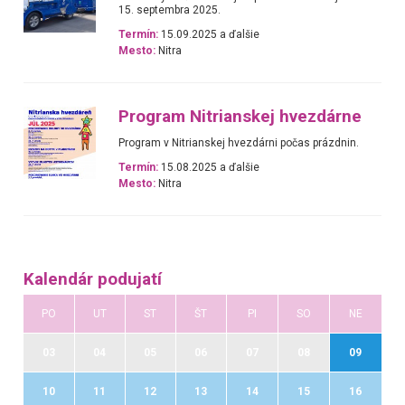
15. septembra 2025.
Termín:
15.09.2025 a ďalšie
Mesto:
Nitra
Program Nitrianskej hvezdárne
Program v Nitrianskej hvezdárni počas prázdnin.
Termín:
15.08.2025 a ďalšie
Mesto:
Nitra
Kalendár podujatí
PO
UT
ST
ŠT
PI
SO
NE
03
04
05
06
07
08
09
10
11
12
13
14
15
16