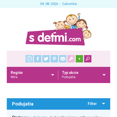
09. 08. 2026
Ľubomíra
+
Región
Typ akcie
Nitra
Podujatia
Podujatia
Filter