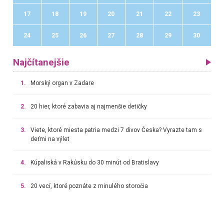
17
18
19
20
21
22
23
24
25
26
27
28
29
30
Najčítanejšie
1.
Morský organ v Zadare
2.
20 hier, ktoré zabavia aj najmenšie detičky
3.
Viete, ktoré miesta patria medzi 7 divov Česka? Vyrazte tam s
deťmi na výlet
4.
Kúpaliská v Rakúsku do 30 minút od Bratislavy
5.
20 vecí, ktoré poznáte z minulého storočia