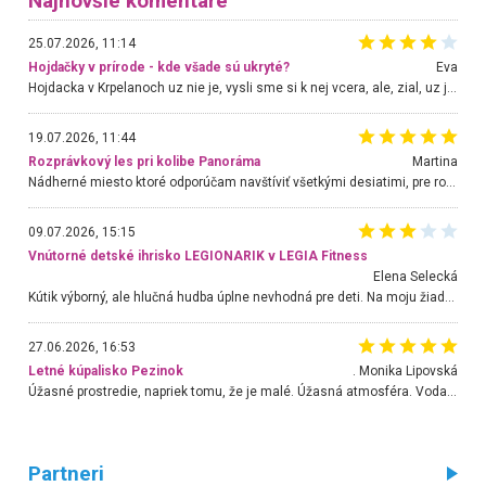
Najnovšie komentáre
25.07.2026, 11:14
Hojdačky v prírode - kde všade sú ukryté?
Eva
Hojdacka v Krpelanoch uz nie je, vysli sme si k nej vcera, ale, zial, uz je znicena. Ak sem planujete cestu len kvoli hojdacke, mozete si ju usetrit. Krasny vyhlad je tu vsak aj bez hojdacky :-)
19.07.2026, 11:44
Rozprávkový les pri kolibe Panoráma
Martina
Nádherné miesto ktoré odporúčam navštíviť všetkými desiatimi, pre rodiny s deťmi, dôchodcom... Proste a jednoducho ozaj rozprávkový les.. určite ešte prídeme. Odniesli sme si na pamiatku krásne tričká,
09.07.2026, 15:15
Vnútorné detské ihrisko LEGIONARIK v LEGIA Fitness
Elena Selecká
Kútik výborný, ale hlučná hudba úplne nevhodná pre deti. Na moju žiadosť o aspoň sušenie nereagovali.
27.06.2026, 16:53
Letné kúpalisko Pezinok
. Monika Lipovská
Úžasné prostredie, napriek tomu, že je malé. Úžasná atmosféra. Voda fantastická a nádherná. Ľudí je pomerne veľa, ale su mili a ohľaduplní. Je veľmi zaujímavé sledovať, ako dokážu spolu športovať cudzí ľudia a bez ohľadu na vek. Vládne tu pohoda. Vnuka neviem dostať z vody. Ďakujem za krásny deň . Urcite sa sem vrátim. Jediný problém je s parkovaním, ale aj ten sa mi podarilo vyriešiť. Monika Bratislava
Partneri