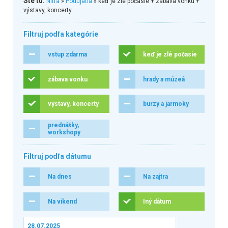
Ste tu:
Nitra
»
Podujatia
» keď je zlé počasie + zábava vonku +
výstavy, koncerty
Filtruj podľa kategórie
vstup zdarma
keď je zlé počasie
zábava vonku
hrady a múzeá
výstavy, koncerty
burzy a jarmoky
prednášky,
workshopy
Filtruj podľa dátumu
Na dnes
Na zajtra
Na víkend
Iný dátum