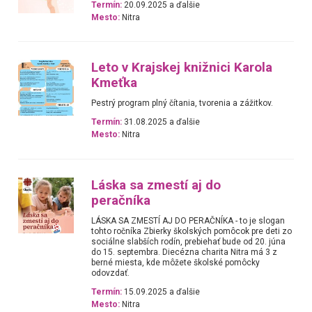
Termín:
20.09.2025 a ďalšie
Mesto:
Nitra
Leto v Krajskej knižnici Karola
Kmeťka
Pestrý program plný čítania, tvorenia a zážitkov.
Termín:
31.08.2025 a ďalšie
Mesto:
Nitra
Láska sa zmestí aj do
peračníka
LÁSKA SA ZMESTÍ AJ DO PERAČNÍKA - to je slogan
tohto ročníka Zbierky školských pomôcok pre deti zo
sociálne slabších rodín, prebiehať bude od 20. júna
do 15. septembra. Diecézna charita Nitra má 3 z
berné miesta, kde môžete školské pomôcky
odovzdať.
Termín:
15.09.2025 a ďalšie
Mesto:
Nitra